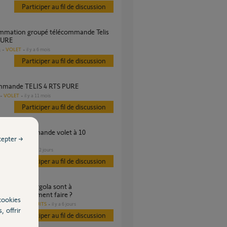
Participer au fil de discussion
PURE
VOLET
il y a 6 mois
s
Participer au fil de discussion
ommande TELIS 4 RTS PURE
VOLET
il y a 11 mois
Participer au fil de discussion
cepter →
ammations
VOLET
il y a 12 jours
s
Participer au fil de discussion
rammer comment faire ?
cookies
AUTRES PRODUITS
il y a 6 jours
, offrir
Participer au fil de discussion