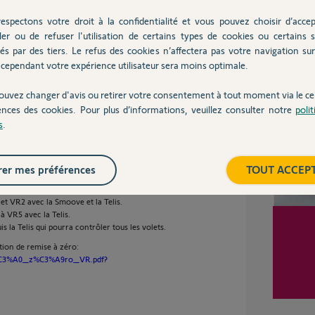
espectons votre droit à la confidentialité et vous pouvez choisir d’accep
ler ou de refuser l'utilisation de certains types de cookies ou certains s
és par des tiers. Le refus des cookies n’affectera pas votre navigation sur 
Partager cette question
Inter
cependant votre expérience utilisateur sera moins optimale.
Participer au fil de discussion
ouvez changer d'avis ou retirer votre consentement à tout moment via le ce
ences des cookies. Pour plus d’informations, veuillez consulter notre
poli
s
.
er mes préférences
TOUT ACCEP
 au VR5 car en suivant votre manipulation votre
 RTS.
et VR2 avec la Smoove et la Telis.
à VR5 avec la Telis.
 la Telis qui pourra contrôler tous les volets.
ation de remise à zéro:
_%C3%A0_z%C3%A9ro_VR.pdf?