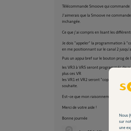
Télécommande Smoove qui commande l
J'aimerais que la Smoove ne commande qu
inchangée.
Ce que j'ai compris en lisant les différen
Je dois "appeler" la programmation à "co
en me positionnant sur le canal 2 jusqu'a
Puis un appui bref sur le bouton prog de
les VR3 à VR5 seront programmés deux 
plus ces VR
les VR1 et VR2 seront "copiés" sur la 
souhaite.
Est-ce que mon raisonnement est juste s
Merci de votre aide !
Nous (
Bonne journée
sur not
une exp