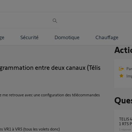
ge
Sécurité
Domotique
Chauffage
Acti
grammation entre deux canaux (Télis
Par
Im
e me retrouve avec une configuration des télécommandes
Ques
TELIS 4 RTS PURE remplacée par une SITUO
1 RTS 
es VR1 à VR5 (tous les volets donc)
1
réponse