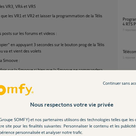
es VR3, VR4 et VR5
e les VR1 et VR2 et laisser la programmation de la Télis
Programmation groupé télécommande Telis
4 RTS 
7
réponse
ts posts sur les forums et videos :
pier" en appuyant 3 secondes sur le bouton prog de la Télis
u va et vient des volets
Téléc
1
réponse
 la Smoove :
fois sur la Smoove si bien que la Smoove ne commandera
Existe -t'il telecommande volet à 10
Smoove et elle commandera bien les VR1 et VR2 comme je le
Continuer sans ac
pprogr
3
réponse
i non que dois-je faire ?
Nous respectons votre vie privée
les stores de ma pergola sont à
reprog
Groupe SOMFY) et nos partenaires utilisons des technologies telles que les 
1
réponse
re site pour les finalités suivantes: Personnaliser le contenu et les publicités
érience personnalisée et analyser notre trafic.