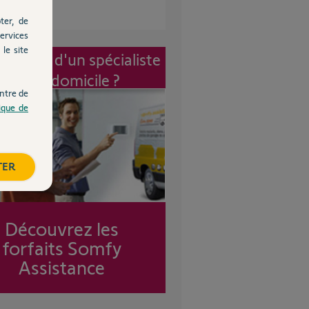
ter, de
ervices
le site
vention d'un spécialiste
à mon domicile ?
ntre de
tique de
TER
Découvrez les
forfaits Somfy
Assistance