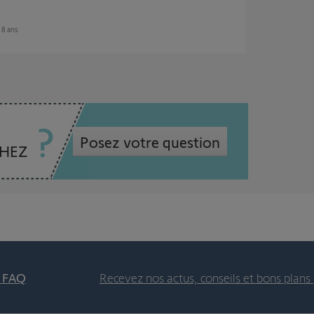
n 8 ans
Posez votre question
CHEZ
t FAQ
Recevez nos actus, conseils et bons plans 