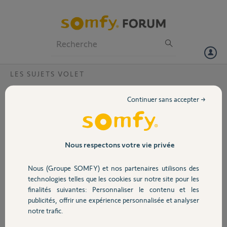
Particuliers
Professionnels
Forum
LES SUJETS VOLET
Volet
fins de courses hautes bloquées?
Continuer sans accepter →
Bonjour,j'ai changé un moteur meteor LT50.
Portail
Je peut régler la fin de course basse mais la fin de course haute reste
toujours au meme endroit environ à mi hauteur,quand je répète la
procédure rien ne change.
Garage
Nous respectons votre vie privée
pierre
Nous (Groupe SOMFY) et nos partenaires utilisons des
Sécurité
il y a environ 8 ans
technologies telles que les cookies sur notre site pour les
Participer au fil de discussion
finalités suivantes: Personnaliser le contenu et les
publicités, offrir une expérience personnalisée et analyser
Domotique
notre trafic.