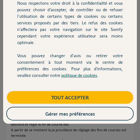
Réponses
Nous respectons votre droit à la confidentialité et vous
Chauffage
pouvez choisir d’accepter, de contrôler ou de refuser
l'utilisation de certains types de cookies ou certains
Bonjour Pierre,
services proposés par des tiers. Le refus des cookies
Autres produits
n’affectera pas votre navigation sur le site Somfy
Lorsque les deux boutons jaunes et blancs de fins de course sont
cependant votre expérience utilisateur sera moins
enfoncés, la fin de course, l’arrêt à mi-hauteur est-il toujours présent ?
optimale.
Si oui, c'est que soit le moteur est défectueux, soit qu'il y a un blocage
mécanique au niveau des coulisses ou des lamelles du volet.
Vous pouvez changer d'avis ou retirer votre
Devis avec un pro
Bonne journée,
consentement à tout moment via le centre de
préférences des cookies. Pour plus d’informations,
Thomas M.
il y a environ 8 ans
veuillez consulter notre
politique de cookies
.
Contact
Boutique
TOUT ACCEPTER
Salut Thomas,
Lorsque les fins de courses sont enfoncés le volet marche très bien il n'y
Gérer mes préférences
a pas de soucis.
je commence la procédure en réglant le fin de course haut,puis je
descend et règle le fin de course bas.
A partir de se moment la,la procédure de réglage des fins de courses est
terminée.