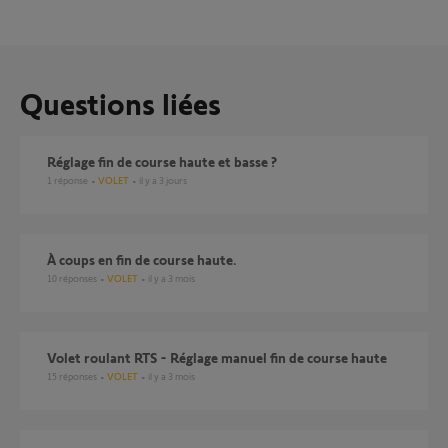
Questions liées
réglage fin de course haute et basse ?
1
réponse
VOLET
il y a 3 jours
À coups en fin de course haute.
10
réponses
VOLET
il y a 3 mois
Volet roulant RTS - Réglage manuel fin de course haute
15
réponses
VOLET
il y a 3 mois