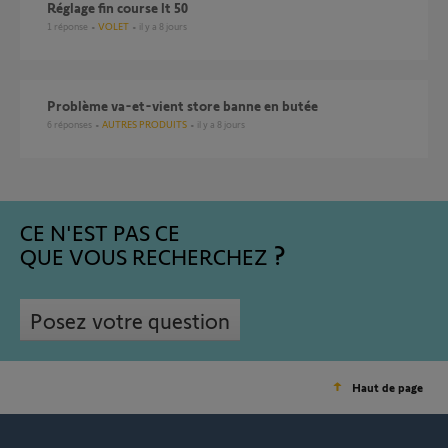
Réglage fin course lt 50
1
réponse
VOLET
il y a 8 jours
Problème va-et-vient store banne en butée
6
réponses
AUTRES PRODUITS
il y a 8 jours
CE N'EST PAS CE
QUE VOUS RECHERCHEZ
Posez votre question
Haut de page