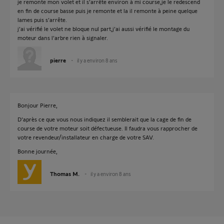
je remonte mon volet et il s'arrête environ à mi course,je le redescend
en fin de course basse puis je remonte et la il remonte à peine quelque
lames puis s'arrête.
j'ai vérifié le volet ne bloque nul part,j'ai aussi vérifié le montage du
moteur dans l'arbre rien à signaler.
pierre
il y a environ 8 ans
Bonjour Pierre,
D'après ce que vous nous indiquez il semblerait que la cage de fin de
course de votre moteur soit défectueuse. Il faudra vous rapprocher de
votre revendeur/installateur en charge de votre SAV.
Bonne journée,
Thomas M.
il y a environ 8 ans