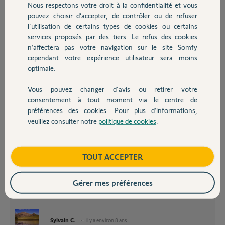
Nous respectons votre droit à la confidentialité et vous
Chauffage
pouvez choisir d’accepter, de contrôler ou de refuser
l'utilisation de certains types de cookies ou certains
services proposés par des tiers. Le refus des cookies
Autres produits
n’affectera pas votre navigation sur le site Somfy
Bonjour,
cependant votre expérience utilisateur sera moins
Il faudra vérifier le branchement des moteurs.
optimale.
Pourriez vous faire l'essai de déverrouiller les moteurs pour les
positionner mi-course. Reverrouiller, reprendre la procédure
Vous pouvez changer d'avis ou retirer votre
Devis avec un pro
d'apprentissage.
consentement à tout moment via le centre de
Au premier appui sur la télécommande M1 doit s'ouvrir le premier, en
préférences des cookies. Pour plus d’informations,
suite M2.
veuillez consulter notre
politique de cookies
.
Si ce n'est pas le cas, il faudra inverser les fils des moteurs sur le boitier
Contact
électronique.
Tenez nous informés du résultat de ce test.
Boutique
TOUT ACCEPTER
Gérer mes préférences
Sylvain C.
il y a environ 8 ans