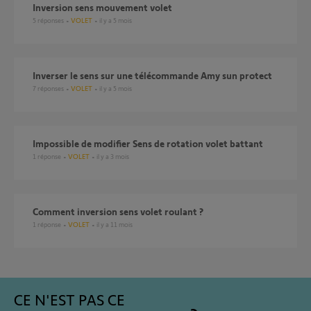
inversion sens mouvement volet
5
réponses
VOLET
il y a 5 mois
Inverser le sens sur une télécommande Amy sun protect
7
réponses
VOLET
il y a 5 mois
Impossible de modifier Sens de rotation volet battant
1
réponse
VOLET
il y a 3 mois
comment inversion sens volet roulant ?
1
réponse
VOLET
il y a 11 mois
CE N'EST PAS CE