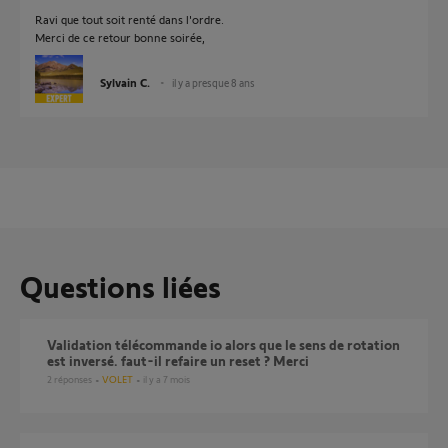
Ravi que tout soit renté dans l'ordre.
Merci de ce retour bonne soirée,
Sylvain C.
il y a presque 8 ans
Questions liées
Validation télécommande io alors que le sens de rotation
est inversé. faut-il refaire un reset ? Merci
2
réponses
VOLET
il y a 7 mois