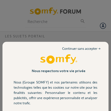
Particuliers
Professionnels
Forum
LES SUJETS PORTAIL
Volet
Inversion sens de rotation sur v200
Continuer sans accepter →
Bonjour j ai acquis et poser un visiophone V200
Portail
Mon soucis est que j ai enregistré l ouverture de ma motorisation
somfy go ar4 via rts et que les commandes sont inversés
En fait pour déclencher l ouverture je dois appuyer sur fermeture et
Garage
Nous respectons votre vie privée
vice versa pour la fermeture je dois appuiyer sur ouverture
Comment effectuer cette inversion ?
Nous (Groupe SOMFY) et nos partenaires utilisons des
Merci pour vos réponses
Sécurité
technologies telles que les cookies sur notre site pour les
finalités suivantes: Personnaliser le contenu et les
Pedro L.
publicités, offrir une expérience personnalisée et analyser
Domotique
il y a environ 8 ans
notre trafic.
Participer au fil de discussion