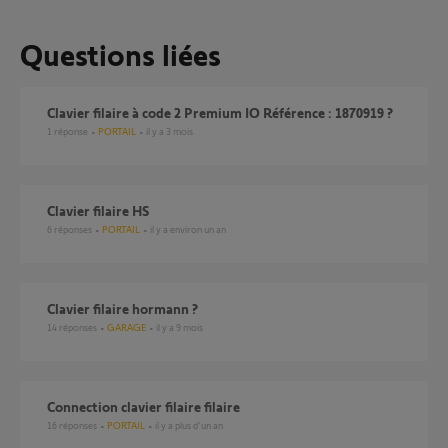
Questions liées
Clavier filaire à code 2 Premium IO Référence : 1870919 ?
1
réponse
PORTAIL
il y a 3 mois
Clavier filaire HS
6
réponses
PORTAIL
il y a environ un an
clavier filaire hormann ?
14
réponses
GARAGE
il y a 9 mois
Connection clavier filaire filaire
16
réponses
PORTAIL
il y a plus d'un an