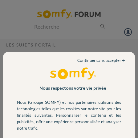
Particuliers
Professionnels
Forum
LES SUJETS PORTAIL
Volet
Clavier filaire ne fonctionne plus
Continuer sans accepter →
Après 3 ans de fonctionnement, mon clavier filaire somfy (Réf :
Portail
2400581) ne commande plus mon portail. La lumière s'allume puis
rien. Je fais le code admin à 5 chiffres : pas de bip.
J'ai fait un reset electronique (jumper S2) qui lui donne bien un bip.
Garage
Nous respectons votre vie privée
Ensuite 12345+12345 ne donne aucun bip. Quel est le pb svp ?
Nous (Groupe SOMFY) et nos partenaires utilisons des
Sécurité
Joël
technologies telles que les cookies sur notre site pour les
il y a environ 8 ans
finalités suivantes: Personnaliser le contenu et les
Participer au fil de discussion
publicités, offrir une expérience personnalisée et analyser
Domotique
notre trafic.