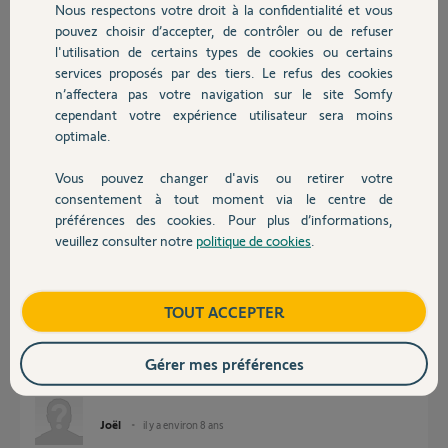
Nous respectons votre droit à la confidentialité et vous
Chauffage
Réponses
pouvez choisir d’accepter, de contrôler ou de refuser
l'utilisation de certains types de cookies ou certains
services proposés par des tiers. Le refus des cookies
Autres produits
Bonjour,
n’affectera pas votre navigation sur le site Somfy
cependant votre expérience utilisateur sera moins
Votre clavier semple avoir un problème!
optimale.
Si vous utilisez les boutons P1 ou P2 le portail fonctionne t'il ?
Vous pouvez changer d'avis ou retirer votre
Devis avec un pro
consentement à tout moment via le centre de
préférences des cookies. Pour plus d’informations,
veuillez consulter notre
politique de cookies
.
Contact
Sylvain C.
il y a environ 8 ans
Boutique
TOUT ACCEPTER
Gérer mes préférences
Oui en effet, P1 et P2 fonctionnent normalement.
Joël
il y a environ 8 ans