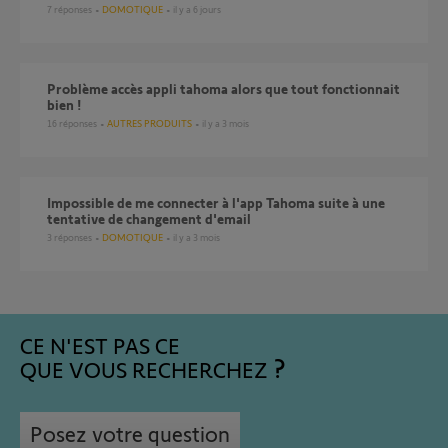
7
réponses
DOMOTIQUE
il y a 6 jours
Problème accès appli tahoma alors que tout fonctionnait
bien !
16
réponses
AUTRES PRODUITS
il y a 3 mois
Impossible de me connecter à l'app Tahoma suite à une
tentative de changement d'email
3
réponses
DOMOTIQUE
il y a 3 mois
CE N'EST PAS CE
QUE VOUS RECHERCHEZ
Posez votre question