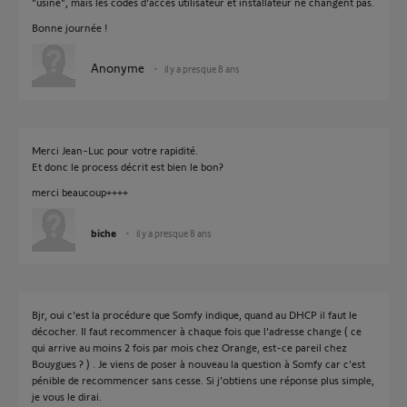
"usine", mais les codes d'accès utilisateur et installateur ne changent pas.
Bonne journée !
Anonyme
il y a presque 8 ans
Merci Jean-Luc pour votre rapidité.
Et donc le process décrit est bien le bon?
merci beaucoup++++
biche
il y a presque 8 ans
Bjr, oui c'est la procédure que Somfy indique, quand au DHCP il faut le
décocher. Il faut recommencer à chaque fois que l'adresse change ( ce
qui arrive au moins 2 fois par mois chez Orange, est-ce pareil chez
Bouygues ? ) . Je viens de poser à nouveau la question à Somfy car c'est
pénible de recommencer sans cesse. Si j'obtiens une réponse plus simple,
je vous le dirai.