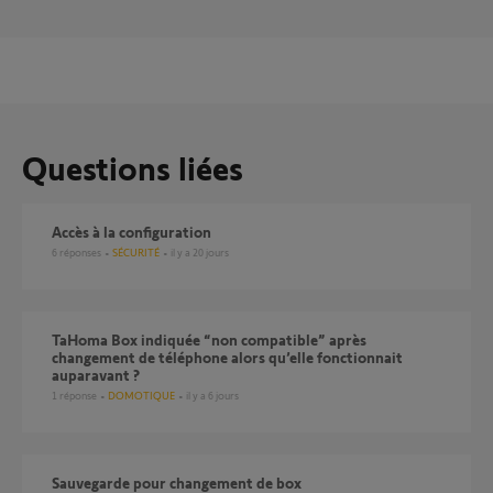
Questions liées
Accès à la configuration
6
réponses
SÉCURITÉ
il y a 20 jours
TaHoma Box indiquée “non compatible” après
changement de téléphone alors qu’elle fonctionnait
auparavant ?
1
réponse
DOMOTIQUE
il y a 6 jours
Sauvegarde pour changement de box