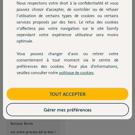
centrale/transmetteur par celle récupérée sur l'écran LCD
Nous respectons votre droit à la confidentialité et vous
Chauffage
5/rentrer la nouvelle adresse IP de ma bbox dans l'adresse IP box
pouvez choisir d’accepter, de contrôler ou de refuser
6/ouvrir les ports 80 et 443
l'utilisation de certains types de cookies ou certains
services proposés par des tiers. Le refus des cookies
Autres produits
est-ce correct?
n’affectera pas votre navigation sur le site Somfy
de plus faut-il cocher la case activer le DHCP?
cependant votre expérience utilisateur sera moins
Si je remets à zéro la carte IP, aurais je toujours accès à mon compte
optimale.
installateur sur mon PC?
Vous pouvez changer d'avis ou retirer votre
merci beaucoup de votre aide
Devis avec un pro
consentement à tout moment via le centre de
Florence
préférences des cookies. Pour plus d’informations,
veuillez consulter notre
politique de cookies
.
biche
Contact
il y a presque 8 ans
Participer au fil de discussion
Boutique
TOUT ACCEPTER
Gérer mes préférences
Bonjour Biche
oui votre process est le bon !