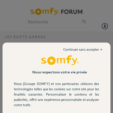
Particuliers
Professionnels
Forum
LES SUJETS GARAGE
Volet
relais somfy
Continuer sans accepter →
Impossible de faire marcher le relais
Portail
somfy sur ma porte de garage
enrouble DBS le courant arrive bien
sur les borne 12 est 13 14 15
Garage
Nous respectons votre vie privée
ouverture fermeture mais sa
marche pas ?
Nous (Groupe SOMFY) et nos partenaires utilisons des
Sécurité
technologies telles que les cookies sur notre site pour les
finalités suivantes: Personnaliser le contenu et les
publicités, offrir une expérience personnalisée et analyser
Domotique
notre trafic.