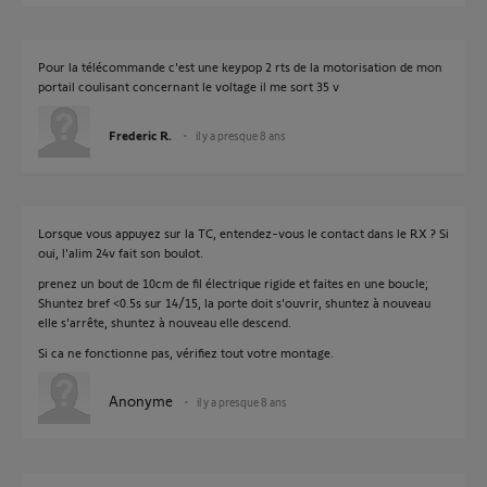
Pour la télécommande c'est une keypop 2 rts de la motorisation de mon
portail coulisant concernant le voltage il me sort 35 v
Frederic R.
il y a presque 8 ans
Lorsque vous appuyez sur la TC, entendez-vous le contact dans le RX ? Si
oui, l'alim 24v fait son boulot.
prenez un bout de 10cm de fil électrique rigide et faites en une boucle;
Shuntez bref <0.5s sur 14/15, la porte doit s'ouvrir, shuntez à nouveau
elle s'arrête, shuntez à nouveau elle descend.
Si ca ne fonctionne pas, vérifiez tout votre montage.
Anonyme
il y a presque 8 ans