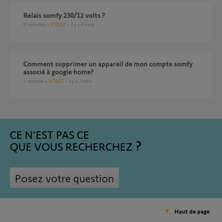
Relais somfy 230/12 volts ?
8
réponses
VOLET
il y a 6 mois
Comment supprimer un appareil de mon compte somfy
associé à google home?
1
réponse
VOLET
il y a 2 mois
CE N'EST PAS CE
QUE VOUS RECHERCHEZ
Posez votre question
Haut de page