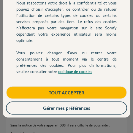
Nous respectons votre droit à la confidentialité et vous
Chauffage
pouvez choisir d’accepter, de contrôler ou de refuser
Frederic R.
l'utilisation de certains types de cookies ou certains
il y a presque 8 ans
services proposés par des tiers. Le refus des cookies
Autres produits
Participer au fil de discussion
n’affectera pas votre navigation sur le site Somfy
cependant votre expérience utilisateur sera moins
optimale.
Réponses
Vous pouvez changer d'avis ou retirer votre
Devis avec un pro
consentement à tout moment via le centre de
préférences des cookies. Pour plus d’informations,
Bonjour,
veuillez consulter notre
politique de cookies
.
Contact
C'est quoi le relais?
Un Axroll, un freeroll ?
Avez-vous des barres palpeuses et cellules?
Boutique
TOUT ACCEPTER
Anonyme
il y a presque 8 ans
Gérer mes préférences
Sans la notice de votre appareil DBS, il sera difficile de vous aider.