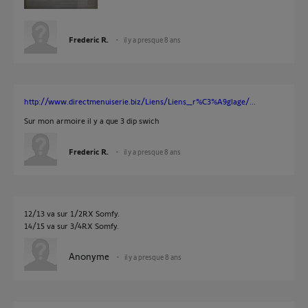
Frederic R.
il y a presque 8 ans
http://www.directmenuiserie.biz/Liens/Liens_r%C3%A9glage/...
Sur mon armoire il y a que 3 dip swich
Frederic R.
il y a presque 8 ans
12/13 va sur 1/2RX Somfy.
14/15 va sur 3/4RX Somfy.
Anonyme
il y a presque 8 ans