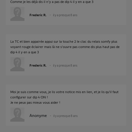
Comme je les déjà dis il n'y a pas de dip 4 il y en a que 3
Frederic R.
il y a presque 8 ans
La TC et bien appairée appui sur la touche 2 le clac du relais somfy plus
voyant rouge éclairer mais là ne s'ouvre pas comme dis plus haut pas de
dip 4 il y en a que 3
Frederic R.
il y a presque 8 ans
Moi je suis comme vous, je lis votre notice mis en lien, et je lis qu'il faut
configurer sur dip 4 ON !
Je ne peux pas mieux vous aider !
Anonyme
il y a presque 8 ans