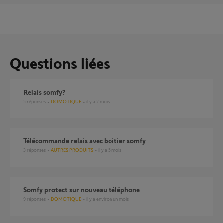
Questions liées
Relais somfy?
5
réponses
DOMOTIQUE
il y a 2 mois
télécommande relais avec boitier somfy
3
réponses
AUTRES PRODUITS
il y a 5 mois
Somfy protect sur nouveau téléphone
9
réponses
DOMOTIQUE
il y a environ un mois