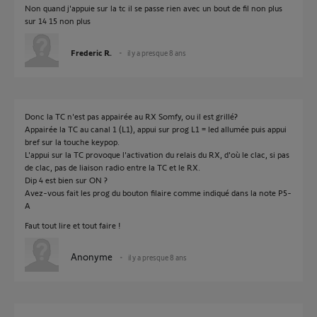
Non quand j'appuie sur la tc il se passe rien avec un bout de fil non plus
sur 14 15 non plus
Frederic R.
il y a presque 8 ans
Donc la TC n'est pas appairée au RX Somfy, ou il est grillé?
Appairée la TC au canal 1 (L1), appui sur prog L1 = led allumée puis appui
bref sur la touche keypop.
L'appui sur la TC provoque l'activation du relais du RX, d'où le clac, si pas
de clac, pas de liaison radio entre la TC et le RX.
Dip 4 est bien sur ON ?
Avez-vous fait les prog du bouton filaire comme indiqué dans la note P5-
A
Faut tout lire et tout faire !
Anonyme
il y a presque 8 ans