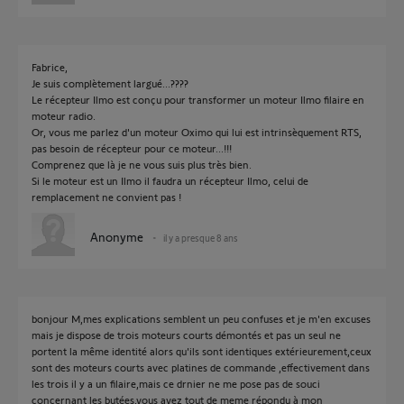
Fabrice,
Je suis complètement largué...????
Le récepteur Ilmo est conçu pour transformer un moteur Ilmo filaire en
moteur radio.
Or, vous me parlez d'un moteur Oximo qui lui est intrinsèquement RTS,
pas besoin de récepteur pour ce moteur...!!!
Comprenez que là je ne vous suis plus très bien.
Si le moteur est un Ilmo il faudra un récepteur Ilmo, celui de
remplacement ne convient pas !
Anonyme
il y a presque 8 ans
bonjour M,mes explications semblent un peu confuses et je m'en excuses
mais je dispose de trois moteurs courts démontés et pas un seul ne
portent la même identité alors qu'ils sont identiques extérieurement,ceux
sont des moteurs courts avec platines de commande ,effectivement dans
les trois il y a un filaire,mais ce drnier ne me pose pas de souci
concernant les butées,vous avez tout de meme répondu à mon