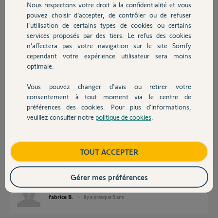
Nous respectons votre droit à la confidentialité et vous
Chauffage
Participer au fil de discussion
pouvez choisir d’accepter, de contrôler ou de refuser
l'utilisation de certains types de cookies ou certains
services proposés par des tiers. Le refus des cookies
Autres produits
n’affectera pas votre navigation sur le site Somfy
Réponses
cependant votre expérience utilisateur sera moins
optimale.
Bonjour,
Vous pouvez changer d'avis ou retirer votre
Il faudra nous dire quel est le type exact de moteur ?
Devis avec un pro
consentement à tout moment via le centre de
Comment voulez-vous qu'on le devine et qu'on vous réponde?
préférences des cookies. Pour plus d’informations,
veuillez consulter notre
politique de cookies
.
Contact
Anonyme
il y a presque 8 ans
Boutique
TOUT ACCEPTER
voici ce que porte l'étiquette d'identification sur le corps du
moteur:Tubular S module 50TH 6/17
Gérer mes préférences
fabrice B.
il y a presque 8 ans