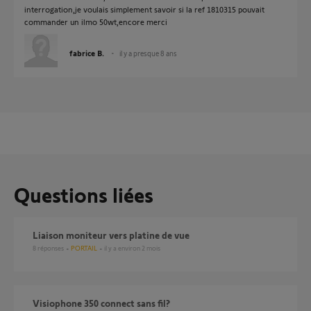
interrogation,je voulais simplement savoir si la ref 1810315 pouvait
commander un ilmo 50wt,encore merci
fabrice B.
il y a presque 8 ans
Questions liées
liaison moniteur vers platine de vue
8
réponses
PORTAIL
il y a environ 2 mois
visiophone 350 connect sans fil?