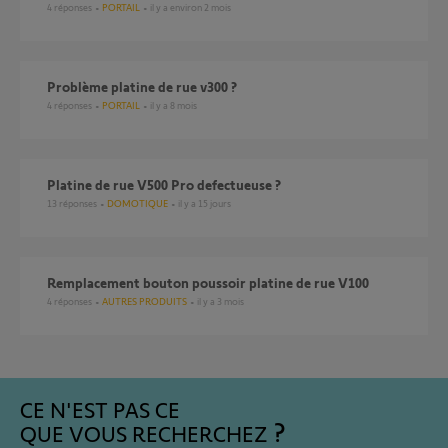
4
réponses
PORTAIL
il y a environ 2 mois
Problème platine de rue v300 ?
4
réponses
PORTAIL
il y a 8 mois
platine de rue V500 Pro defectueuse ?
13
réponses
DOMOTIQUE
il y a 15 jours
Remplacement bouton poussoir platine de rue V100
4
réponses
AUTRES PRODUITS
il y a 3 mois
CE N'EST PAS CE
QUE VOUS RECHERCHEZ