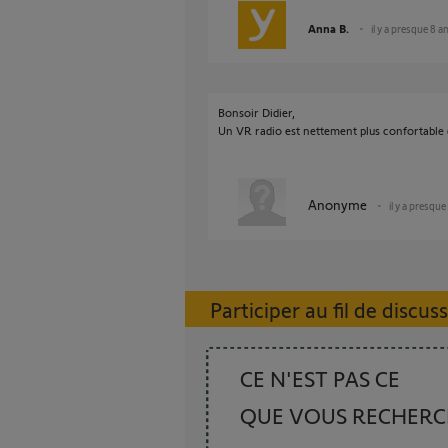
Anna B.
il y a presque 8 a
Bonsoir Didier,
Un VR radio est nettement plus confortable qu
Anonyme
il y a presque
Participer au fil de discus
CE N'EST PAS CE
QUE VOUS RECHER