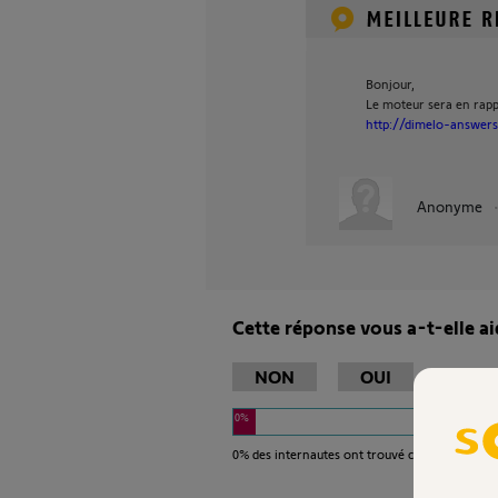
Bonjour,
Le moteur sera en rappo
http://dimelo-answers
Anonyme
Cette réponse vous a-t-elle ai
NON
OUI
0%
0%
des internautes ont trouvé cette réponse ut