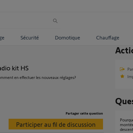
ge
Sécurité
Domotique
Chauffage
Acti
dio kit HS
Par
Im
comment en effectuer les nouveaux réglages?
Ques
Partager cette question
Pourquoi le moteur de mon volet cale à la
Participer au fil de discussion
montée 
descen