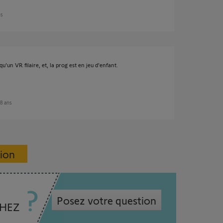
ns
'un VR filaire, et, la prog est en jeu d'enfant.
 8 ans
sion
Posez votre question
CHEZ