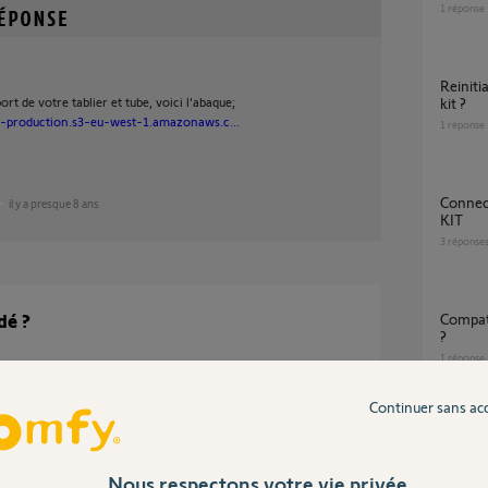
1
réponse
Reinitialisation moteur volet solus 20 radio
rt de votre tablier et tube, voici l'abaque;
kit ?
-production.s3-eu-west-1.amazonaws.c...
1
réponse
Connecteur 3 fils sur moteur SOLUS RADIO
il y a presque 8 ans
KIT
3
réponse
dé ?
compatibilité moteur solus et telecommande
?
1
réponse
Continuer sans ac
À coup
ile
10
répons
Nous respectons votre vie privée