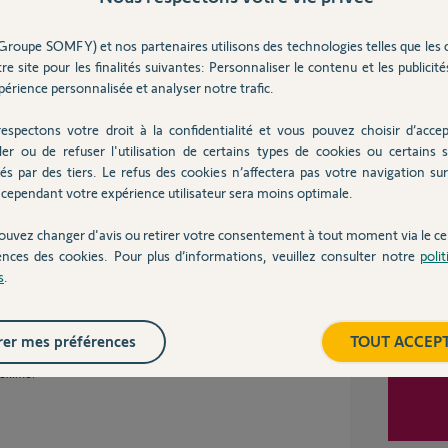
Groupe SOMFY) et nos partenaires utilisons des technologies telles que les 
ses
re site pour les finalités suivantes: Personnaliser le contenu et les publicités
érience personnalisée et analyser notre trafic.
Inter
espectons votre droit à la confidentialité et vous pouvez choisir d’accep
DIO KIT est équipé de fins de course (sur le
ler ou de refuser l'utilisation de certains types de cookies ou certains s
programme, je pense avec une télécommande
ussi cette télécommande?
és par des tiers. Le refus des cookies n’affectera pas votre navigation sur 
cependant votre expérience utilisateur sera moins optimale.
ouvez changer d'avis ou retirer votre consentement à tout moment via le ce
 ans
ences des cookies. Pour plus d’informations, veuillez consulter notre
poli
s
.
er mes préférences
TOUT ACCEP
 les touches montée, stop et descente pour
 oximo.