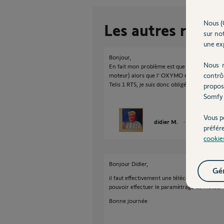
Nous (
Les autres répon
sur not
une exp
Bonjour,
Nous r
En fait mon problème est que le SOLUS 20 RA
contrô
moteur) alors que l' OXYMO équivalent se 
Telis 1 RTS, je suis donc obligé d'acheter a
propos
Somfy 
Vous p
didier M.
il y a presque 8
préfér
cookie
Bonjour Didier,
Gér
il faut effectivement une télécommande avec
pouvoir effectuer le paramètrage du moteur
Bonne journée