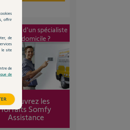
cookies
, offrir
vention d'un spécialiste
à mon domicile ?
ter, de
ervices
le site
ntre de
tique de
Découvrez les
TER
forfaits Somfy
Assistance