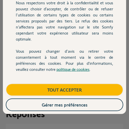
Nous respectons votre droit à la confidentialité et vous
de mes ailettes en pvc.... Est ce que
Chauffage
pouvez choisir d’accepter, de contrôler ou de refuser
ces rivets sont utiles ? Et enfin est
l'utilisation de certains types de cookies ou certains
ce que les kits de remplacement
sont bien compatibles avec ce types de matériel (je le reçois fin de
services proposés par des tiers. Le refus des cookies
Autres produits
semaine)?
n’affectera pas votre navigation sur le site Somfy
cependant votre expérience utilisateur sera moins
Merci par avance
optimale.
Vous pouvez changer d'avis ou retirer votre
Devis avec un pro
consentement à tout moment via le centre de
préférences des cookies. Pour plus d’informations,
veuillez consulter notre
politique de cookies
.
Contact
NICOLAS
il y a presque 8 ans
Participer au fil de discussion
Boutique
TOUT ACCEPTER
Gérer mes préférences
Réponses