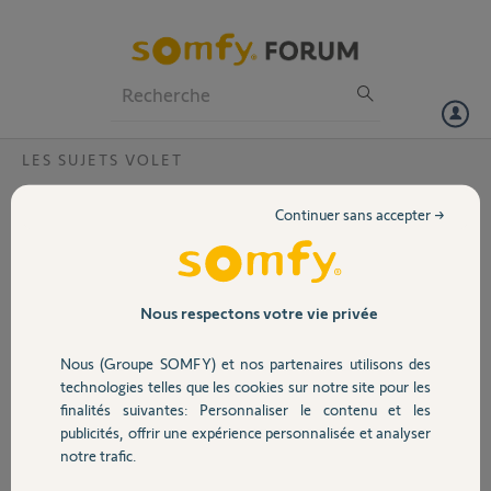
Particuliers
Professionnels
Forum
LES SUJETS VOLET
Volet
Ces rivets sont-ils utiles sur mon tube de
Continuer sans accepter →
volet ?
Portail
Bonjour à tous,
j'ai acheté un kit de remplacement
Garage
Nous respectons votre vie privée
SOMFY IO OXIMO pour un de mes
volets qui ne fonctionne plus
Nous (Groupe SOMFY) et nos partenaires utilisons des
(marque combi france?). J'ai
Sécurité
technologies telles que les cookies sur notre site pour les
commencé le travail en enlevant le
finalités suivantes: Personnaliser le contenu et les
tablier et en souhaitant retirer
publicités, offrir une expérience personnalisée et analyser
l'ancien moteur j'ai remarqué deux
Domotique
notre trafic.
rivets sur le tube en acier (cf photo)
qui a par ailleurs endommagé une