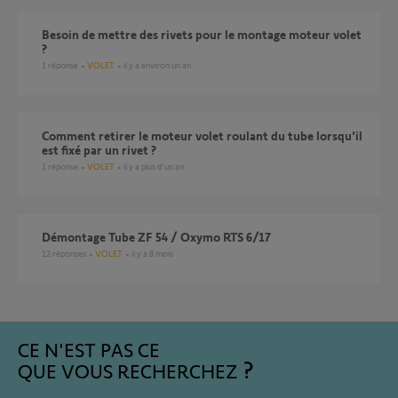
Besoin de mettre des rivets pour le montage moteur volet
?
1
réponse
VOLET
il y a environ un an
comment retirer le moteur volet roulant du tube lorsqu'il
est fixé par un rivet ?
1
réponse
VOLET
il y a plus d'un an
Démontage Tube ZF 54 / Oxymo RTS 6/17
12
réponses
VOLET
il y a 8 mois
CE N'EST PAS CE
QUE VOUS RECHERCHEZ