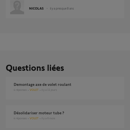
NICOLAS
il y a presque 8 ans
Questions liées
Demontage axe de volet roulant
4
réponses
VOLET
il y a 11 jours
Désolidariser moteur tube ?
4
réponses
VOLET
il y a 6 mois