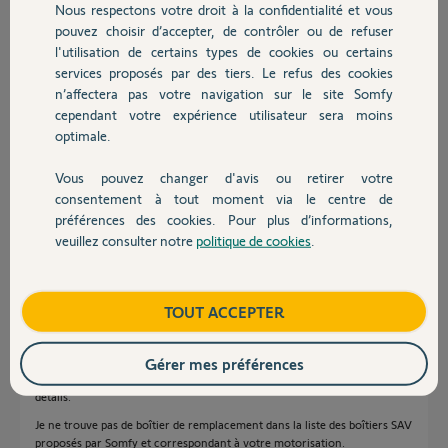
Nous respectons votre droit à la confidentialité et vous
Chauffage
pouvez choisir d’accepter, de contrôler ou de refuser
Benoit B.
l'utilisation de certains types de cookies ou certains
il y a presque 8 ans
services proposés par des tiers. Le refus des cookies
Autres produits
Participer au fil de discussion
n’affectera pas votre navigation sur le site Somfy
cependant votre expérience utilisateur sera moins
optimale.
Réponses
Vous pouvez changer d'avis ou retirer votre
Devis avec un pro
consentement à tout moment via le centre de
préférences des cookies. Pour plus d’informations,
Bonjour,
veuillez consulter notre
politique de cookies
.
Contact
Belle cagade que voilà !
Si vous avez branché du secteur sur les bornes du boîtier, il a souffert.
Boutique
TOUT ACCEPTER
Si vous avez branché le moteur qui a pris le secteur sur le boîtier, il a
aussi souffert.
Reste à réparer économiquement le boîtier et contrôler les moteurs.
Gérer mes préférences
Vous pouvez cliquer sur mon nom pour contact si vous voulez des
détails.
Je ne trouve pas de boîtier de remplacement dans la liste des boîtiers SAV
proposés par Somfy et correspondant à votre motorisation.