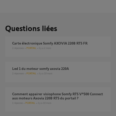
Questions liées
Carte électronique Somfy AXOVIA 220B RTS FR
2
réponses
PORTAIL
il y a 2 mois
Led 1 du moteur somfy axovia 220A
2
réponses
PORTAIL
il y a 10 mois
Comment appairer visiophone Somfy RTS V®500 Connect
aux moteurs Axovia 220B RTS du portail ?
1
réponse
PORTAIL
il y a 10 mois