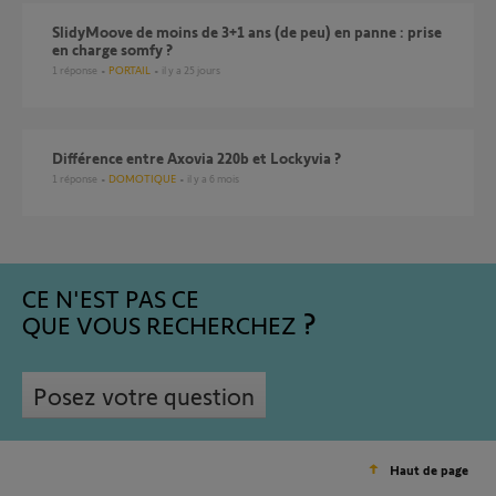
SlidyMoove de moins de 3+1 ans (de peu) en panne : prise
en charge somfy ?
1
réponse
PORTAIL
il y a 25 jours
Différence entre Axovia 220b et Lockyvia ?
1
réponse
DOMOTIQUE
il y a 6 mois
CE N'EST PAS CE
QUE VOUS RECHERCHEZ
Posez votre question
Haut de page