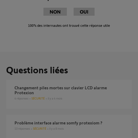
NON
OUI
100%
des internautes ont trouvé cette réponse utile
Questions liées
changement piles mortes sur clavier LCD alarme
Protexion
4
réponses
SÉCURITÉ
il y a 4 mois
Problème interface alarme somfy protexiom ?
13
réponses
SÉCURITÉ
il y a 8 mois