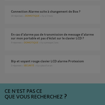
Connection Alarme suite à changement de Box ?
10
réponses
DOMOTIQUE
il y a 3 mois
En cas d’alarme pas de transmission de message d’alarme
sur mon portable et pas d’éclat sur le clavier LCD ?
9
réponses
DOMOTIQUE
il y a presque 2 ans
Bip et voyant rouge clavier LCD alarme Protexiom
3
réponses
SÉCURITÉ
il y a plus d'un an
CE N'EST PAS CE
QUE VOUS RECHERCHEZ