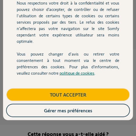
Nous respectons votre droit à la confidentialité et vous
Chauffage
Merci
pouvez choisir d’accepter, de contrôler ou de refuser
l'utilisation de certains types de cookies ou certains
Stephane C.
services proposés par des tiers. Le refus des cookies
Autres produits
il y a presque 8 ans
n’affectera pas votre navigation sur le site Somfy
Participer au fil de discussion
cependant votre expérience utilisateur sera moins
optimale.
Vous pouvez changer d'avis ou retirer votre
Devis avec un pro
consentement à tout moment via le centre de
préférences des cookies. Pour plus d’informations,
Bonjour Stephane,
veuillez consulter notre
politique de cookies
.
Je suppose que vous n'avez pas de télécommande ?
Contact
Sinon sur l'interface ordi, mettez le clavier en pause.
Vous pourrez l'ouvrir sans risque.
Boutique
TOUT ACCEPTER
Anonyme
il y a presque 8 ans
Gérer mes préférences
Cette réponse vous a-t-elle aidé ?