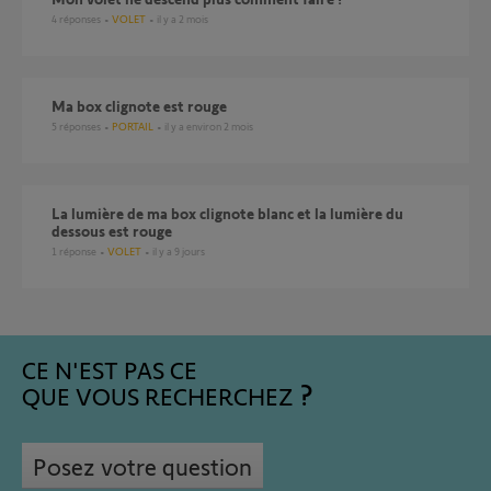
4
réponses
VOLET
il y a 2 mois
Ma box clignote est rouge
5
réponses
PORTAIL
il y a environ 2 mois
La lumière de ma box clignote blanc et la lumière du
dessous est rouge
1
réponse
VOLET
il y a 9 jours
CE N'EST PAS CE
QUE VOUS RECHERCHEZ
Posez votre question