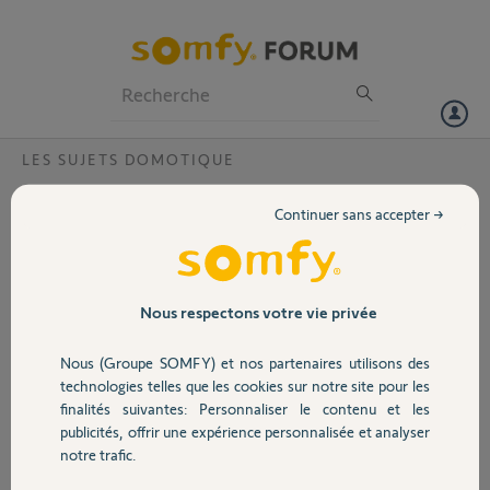
Particuliers
Professionnels
Forum
LES SUJETS DOMOTIQUE
Volet
biox clignote rouge ?
Continuer sans accepter →
Tous les jours ma box se met à clignoter en rouge. J'ai fait un reset =
Portail
bien mais après ça revient
Tous les jours (plusieurs fois) je suis obligé de débrancher puis de
rebrancher pour qu'elle revienne en blanc après passage par vert et
Garage
Nous respectons votre vie privée
rouge.
J'en peu plus !!!
Nous (Groupe SOMFY) et nos partenaires utilisons des
Sécurité
technologies telles que les cookies sur notre site pour les
Jean Pierre D.
finalités suivantes: Personnaliser le contenu et les
il y a presque 8 ans
publicités, offrir une expérience personnalisée et analyser
Domotique
Participer au fil de discussion
notre trafic.