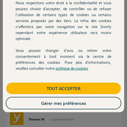
Nous respectons votre droit à la confidentialité et vous
Chauffage
pouvez choisir d’accepter, de contrôler ou de refuser
Réponses
l'utilisation de certains types de cookies ou certains
services proposés par des tiers. Le refus des cookies
Autres produits
n’affectera pas votre navigation sur le site Somfy
Bonjour,
cependant votre expérience utilisateur sera moins
optimale.
Avez vous remplacé le cordon RJ45 ?
La box est-elle branchée directement à la box ADSL ?
Vous pouvez changer d'avis ou retirer votre
Devis avec un pro
consentement à tout moment via le centre de
Sylvain C.
il y a presque 8 ans
préférences des cookies. Pour plus d’informations,
veuillez consulter notre
politique de cookies
.
Contact
Bonjour Jean-Pierre,
Boutique
TOUT ACCEPTER
Quels appareils électriques sont à proximité de votre TaHoma dans un
rayon de 20cm ?
Gérer mes préférences
Bonne journée,
Thomas M.
il y a presque 8 ans