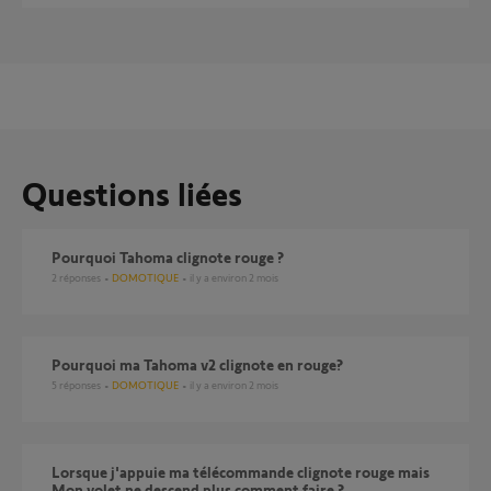
Questions liées
pourquoi Tahoma clignote rouge ?
2
réponses
DOMOTIQUE
il y a environ 2 mois
Pourquoi ma Tahoma v2 clignote en rouge?
5
réponses
DOMOTIQUE
il y a environ 2 mois
Lorsque j'appuie ma télécommande clignote rouge mais
Mon volet ne descend plus comment faire ?