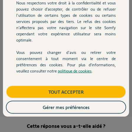
Nous respectons votre droit à la confidentialité et vous
Chauffage
Pascal J.
pouvez choisir d’accepter, de contrôler ou de refuser
il y a presque 8 ans
l'utilisation de certains types de cookies ou certains
Participer au fil de discussion
services proposés par des tiers. Le refus des cookies
Autres produits
n’affectera pas votre navigation sur le site Somfy
cependant votre expérience utilisateur sera moins
optimale.
Vous pouvez changer d'avis ou retirer votre
Bonjour,
Devis avec un pro
consentement à tout moment via le centre de
Faire une RAZ de TaHoma voir ici
préférences des cookies. Pour plus d’informations,
http://forum.somfy.fr/questions/1626676-faq-video-effectuer-reset-
veuillez consulter notre
politique de cookies
.
tahoma
Contact
Tenez nous informés,
Boutique
TOUT ACCEPTER
Sylvain C.
il y a presque 8 ans
Gérer mes préférences
Cette réponse vous a-t-elle aidé ?