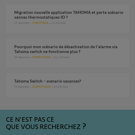
Migration nouvelle application TAHOMA et perte scénario
vannes thermostatiques IO ?
15
réponses
CHAUFFAGE
il y a 8 mois
Pourquoi mon scénario de désactivation de l'alarme via
Tahoma switch ne fonctionne plus ?
36
réponses
DOMOTIQUE
il y a 10 mois
Tahoma Switch - scenario vacances?
15
réponses
DOMOTIQUE
il y a 8 mois
CE N'EST PAS CE
QUE VOUS RECHERCHEZ