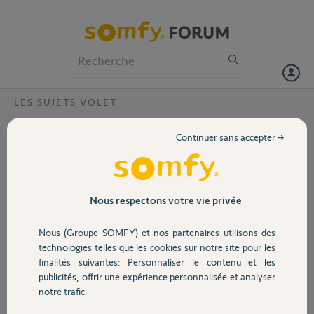
Particuliers
Professionnels
Forum
LES SUJETS VOLET
Volet
fermeture des volets dans trois zones
Continuer sans accepter →
bonjour, j ai trois zones active a b c lors de la mise en route de
Portail
l'alarme , en cas d'intrusion je voudrais que tous les volets se ferment
en même temps mais pour le moment seule la zone A se ferme. avec
la commande rts telis 4 ça fonctionne correctement ouverture et
Garage
Nous respectons votre vie privée
fermeture sur les trois zones .
Nous (Groupe SOMFY) et nos partenaires utilisons des
Sécurité
jean P.
technologies telles que les cookies sur notre site pour les
il y a presque 8 ans
finalités suivantes: Personnaliser le contenu et les
Participer au fil de discussion
publicités, offrir une expérience personnalisée et analyser
Domotique
notre trafic.