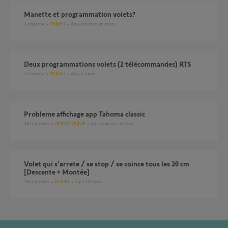
Manette et programmation volets?
1
réponse
VOLET
il y a environ un mois
Deux programmations volets (2 télécommandes) RTS
1
réponse
VOLET
il y a 2 mois
Probleme affichage app Tahoma classic
34
réponses
DOMOTIQUE
il y a environ un mois
Volet qui s'arrete / se stop / se coince tous les 20 cm
[Descente + Montée]
19
réponses
VOLET
il y a 10 mois