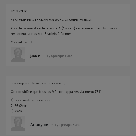
BONJOUR
SYSTEME PROTEXIOM 600 AVEC CLAVIER MURAL
Pour le moment seule la zone A (4volets) se ferme en cas d'intrusion ,
reste deux zones soit 3 volets à fermer
Cordialement
jean P.
il y a presque 8 ans
la manip sur clavier est la suivante;
On considère que tous les VR sont appairés via menu 7611.
1) code installateur>menu
2) 7642>ok
3) 2>ok
Anonyme
il y a presque 8 ans