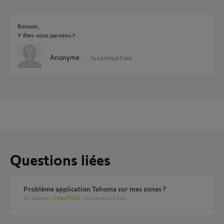
Bonsoir,
Y êtes-vous parvenu ?
Anonyme
il y a presque 8 ans
Questions liées
Problème application Tahoma sur mes zones ?
85
réponses
CHAUFFAGE
il y a environ 2 mois