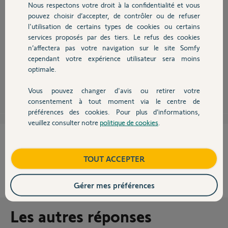
Nous respectons votre droit à la confidentialité et vous
Chauffage
pouvez choisir d’accepter, de contrôler ou de refuser
l'utilisation de certains types de cookies ou certains
Bonjour,
services proposés par des tiers. Le refus des cookies
Autres produits
donnez nous le type exact de votre système d'alarme et le cas échéant si
n’affectera pas votre navigation sur le site Somfy
vous avez un clavier.
cependant votre expérience utilisateur sera moins
On vous expliquera.
optimale.
Anonyme
il y a presque 8 ans
Vous pouvez changer d'avis ou retirer votre
Devis avec un pro
consentement à tout moment via le centre de
préférences des cookies. Pour plus d’informations,
veuillez consulter notre
politique de cookies
.
Contact
Cette réponse vous a-t-elle aidé ?
Boutique
TOUT ACCEPTER
NON
OUI
Gérer mes préférences
0%
des internautes ont trouvé cette réponse utile
Les autres réponses