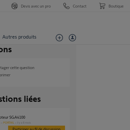
Devis avec un pro
Contact
Boutique
Autres produits
ons
tager cette question
primer
tions liées
moteur SGA4100
PORTAIL
il y a 8 mois
s
Participer au fil de discussion