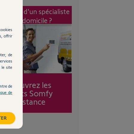
vention d'un spécialiste
à mon domicile ?
cookies
, offrir
ter, de
ervices
le site
Découvrez les
ntre de
forfaits Somfy
tique de
Assistance
TER