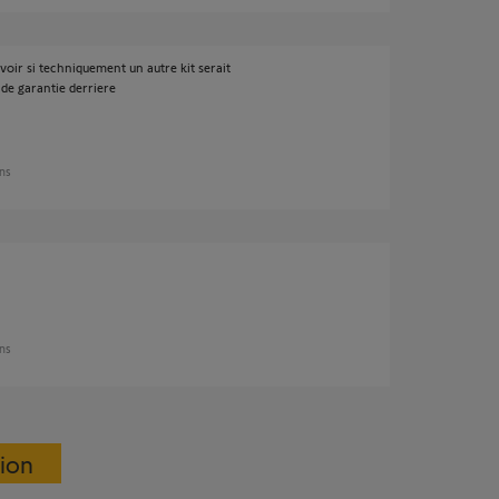
avoir si techniquement un autre kit serait
de garantie derriere
ans
ans
sion