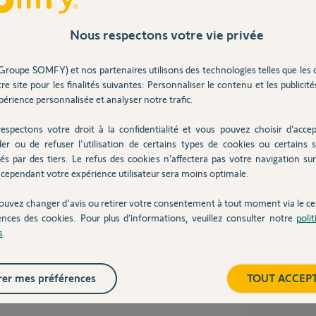
dé ?
Inter
Nous respectons votre vie privée
Groupe SOMFY) et nos partenaires utilisons des technologies telles que les 
00%
re site pour les finalités suivantes: Personnaliser le contenu et les publicités
 utile
érience personnalisée et analyser notre trafic.
espectons votre droit à la confidentialité et vous pouvez choisir d’accep
ler ou de refuser l'utilisation de certains types de cookies ou certains s
ses
és par des tiers. Le refus des cookies n’affectera pas votre navigation sur 
cependant votre expérience utilisateur sera moins optimale.
ouvez changer d'avis ou retirer votre consentement à tout moment via le ce
 conçus pour être assimilés aux motorisations
ences des cookies. Pour plus d’informations, veuillez consulter notre
poli
s
.
ssoire d'une autre marque supprime de plein
er mes préférences
TOUT ACCEP
 8 ans