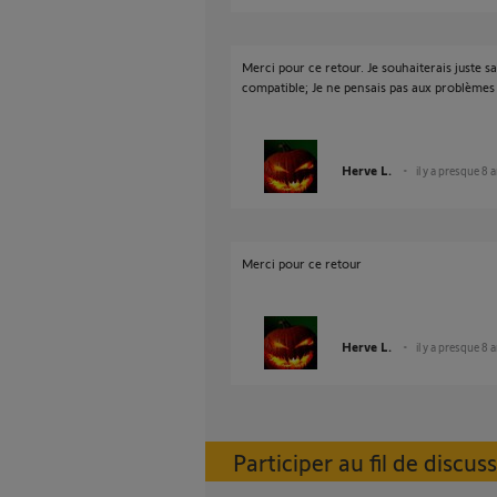
Merci pour ce retour. Je souhaiterais juste s
compatible; Je ne pensais pas aux problèmes 
Herve L.
il y a presque 8 
Merci pour ce retour
Herve L.
il y a presque 8 
Participer au fil de discus