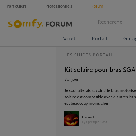
Particuliers
Professionnels
Forum
Volet
Portail
Gara
LES SUJETS PORTAIL
Kit solaire pour bras SG
Bonjour
Je souhaiterais savoir si le bras motoris
solaire est compatible avec d'autres ki
est beaucoup moins cher
Herve L.
il y a presque 8 ans