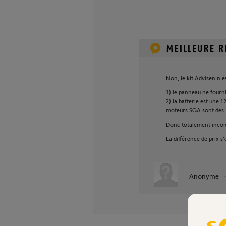
Non, le kit Advisen n'
1) le panneau ne fourn
2) la batterie est une 
moteurs SGA sont des 
Donc totalement incom
La différence de prix s’
Anonyme