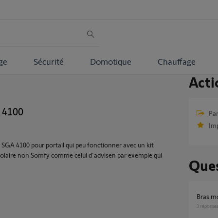
ge
Sécurité
Domotique
Chauffage
Acti
A 4100
Par
Im
é SGA 4100 pour portail qui peu fonctionner avec un kit
t solaire non Somfy comme celui d'advisen par exemple qui
Ques
Bras 
3
réponse