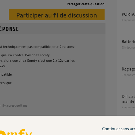
Partager cette question
Participer au fil de discussion
PORTA
4
réponse
Batter
est techniquement pas compatible pour 2 raisons:
23
répons
i que 7w contre 15w chez somfy.
12v, alors que chez Somfy c'est une 2 x 12v car les
24v.
Regla
patible;
9
réponse
explique.
Difficulté de la motorisation sga 4100 à
mainten
il y a presque 8 ans
7
réponse
Continuer sans ac