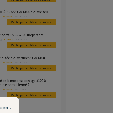
IL À BRAS SGA 4100 s'ouvre seul
PORTAIL
il y a 11 mois
s
Participer au fil de discussion
ie portail SGA 4100 inopérante
PORTAIL
il y a 3 mois
es
Participer au fil de discussion
ge butée d'ouvertures SGA 4100
PORTAIL
il y a 11 mois
s
Participer au fil de discussion
ir le portail fermé ?
PORTAIL
il y a 4 mois
s
Participer au fil de discussion
cepter →