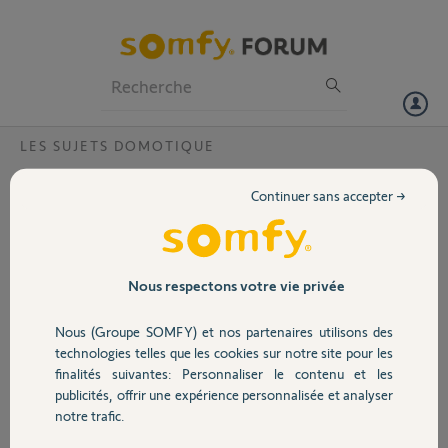
Particuliers
Professionnels
Forum
LES SUJETS DOMOTIQUE
Volet
Comment ajouter une commande keyGo
Continuer sans accepter →
Io à Tahoma ?
Portail
Je ne parviens pas à ajouter ma commande KeyGo Io dans Tahoma, il
est indiqué que la led qui clignote doit être verte or la mienne est
Garage
rouge.
Nous respectons votre vie privée
Elle se met en effet à clignoter, mais il ne se passe rien ensuite.
Nous (Groupe SOMFY) et nos partenaires utilisons des
Sécurité
technologies telles que les cookies sur notre site pour les
Quelqu'un a-t-il eu le même problème ?
finalités suivantes: Personnaliser le contenu et les
publicités, offrir une expérience personnalisée et analyser
Domotique
Luc V.
notre trafic.
il y a presque 8 ans