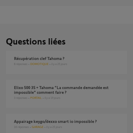
Questions liées
Récupération clef Tahoma ?
8
réponses
DOMOTIQUE
il y a 25 jours
Elixo 500 3S + Tahoma "La commande demandée est
impossible" comment faire ?
3
réponses
PORTAIL
il y a 19 jours
Appairage keygo/dexxo smart io impossible ?
16
réponses
GARAGE
il y a 25 jours