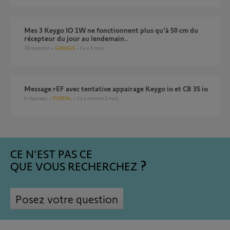
Mes 3 Keygo IO 1W ne fonctionnent plus qu'à 50 cm du
récepteur du jour au lendemain..
18
réponses
GARAGE
il y a 5 mois
message rEF avec tentative appairage Keygo io et CB 3S io
6
réponses
PORTAIL
il y a environ 2 mois
CE N'EST PAS CE
QUE VOUS RECHERCHEZ
Posez votre question