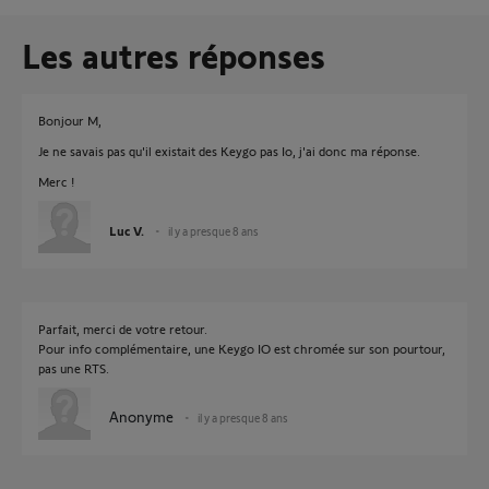
Les autres réponses
Bonjour M,
Je ne savais pas qu'il existait des Keygo pas Io, j'ai donc ma réponse.
Merc !
Luc V.
il y a presque 8 ans
Parfait, merci de votre retour.
Pour info complémentaire, une Keygo IO est chromée sur son pourtour,
pas une RTS.
Anonyme
il y a presque 8 ans