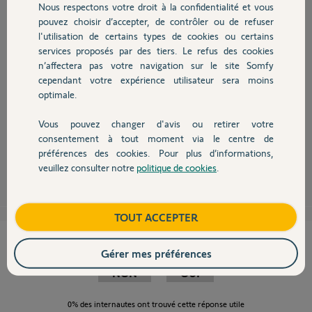
Participer au fil de discussion
Nous respectons votre droit à la confidentialité et vous
Chauffage
pouvez choisir d’accepter, de contrôler ou de refuser
l'utilisation de certains types de cookies ou certains
services proposés par des tiers. Le refus des cookies
Autres produits
n’affectera pas votre navigation sur le site Somfy
cependant votre expérience utilisateur sera moins
Bonjour Luc,
optimale.
Etes-vous affirmatif sur le fait qu'il s'agit d'une keygo IO ?
Si la led est rouge à l'appui sur un bouton c'est une RTS, si elle est verte à
l'appui d'un bouton c'est une IO.
Vous pouvez changer d'avis ou retirer votre
Devis avec un pro
Faites nous une photo vue de 3 faces.
consentement à tout moment via le centre de
préférences des cookies. Pour plus d’informations,
Anonyme
il y a presque 8 ans
veuillez consulter notre
politique de cookies
.
Contact
Boutique
TOUT ACCEPTER
Cette réponse vous a-t-elle aidé ?
Gérer mes préférences
NON
OUI
0%
des internautes ont trouvé cette réponse utile