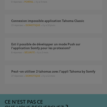
0
réponses
PORTAIL
il y a 9 mois
Connexion impossible application Tahoma Classic
15
réponses
DOMOTIQUE
il y a 16 jours
Est il possible de développer un mode Push sur
l'application Somfy pour les protexiom?
8
réponses
SÉCURITÉ
il y a 2 mois
Peut-on utiliser 2 tahomas avec l'appli Tahoma by Somfy
27
réponses
DOMOTIQUE
il y a 12 mois
CE N'EST PAS CE