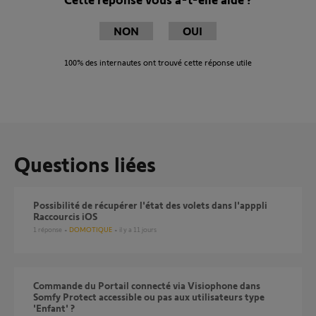
NON
OUI
100%
des internautes ont trouvé cette réponse utile
Questions liées
Possibilité de récupérer l'état des volets dans l'apppli
Raccourcis iOS
1
réponse
DOMOTIQUE
il y a 11 jours
Commande du Portail connecté via Visiophone dans
Somfy Protect accessible ou pas aux utilisateurs type
'Enfant' ?