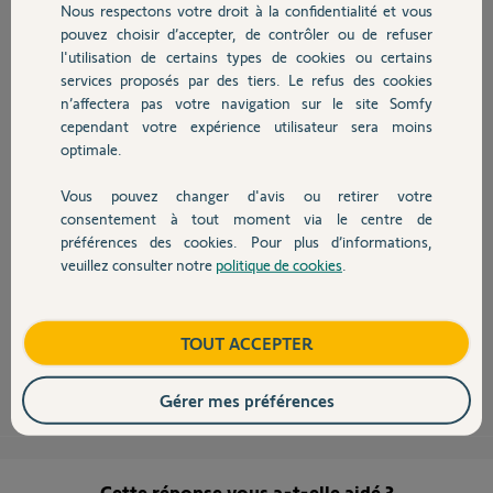
Nous respectons votre droit à la confidentialité et vous
Chauffage
Chris
pouvez choisir d’accepter, de contrôler ou de refuser
l'utilisation de certains types de cookies ou certains
Christophe
services proposés par des tiers. Le refus des cookies
Autres produits
il y a plus de 7 ans
n’affectera pas votre navigation sur le site Somfy
Participer au fil de discussion
cependant votre expérience utilisateur sera moins
optimale.
Vous pouvez changer d'avis ou retirer votre
Devis avec un pro
consentement à tout moment via le centre de
préférences des cookies. Pour plus d’informations,
Bonsoir
veuillez consulter notre
politique de cookies
.
Contact
pour piloter vos équipements avec un smartphone, il vous faut la box
domotique (Tahoma ou Connexoon) sur laquelle il faudra mémoriser ces
équipements. On ne vous a pas tout dit !
Boutique
TOUT ACCEPTER
Anonyme
il y a plus de 7 ans
Gérer mes préférences
Cette réponse vous a-t-elle aidé ?