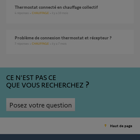
Thermostat connecté en chauffage collectif
4
réponses
CHAUFFAGE
il y a 10 mois
Problème de connexion thermostat et récepteur ?
7
réponses
CHAUFFAGE
il y a 7 mois
CE N'EST PAS CE
QUE VOUS RECHERCHEZ
Posez votre question
Haut de page