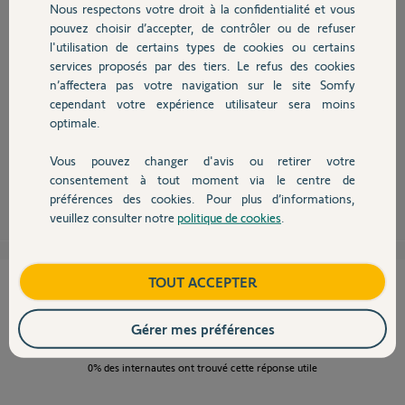
Nous respectons votre droit à la confidentialité et vous
Chauffage
pouvez choisir d’accepter, de contrôler ou de refuser
l'utilisation de certains types de cookies ou certains
services proposés par des tiers. Le refus des cookies
Autres produits
n’affectera pas votre navigation sur le site Somfy
Bonjour,
cependant votre expérience utilisateur sera moins
Le relai claque quand il fonctionne donc il ne sera donc pas possible de
optimale.
supprimer le bruit sans supprimer le fonctionnement. Essayer d'isoler un
peut votre thermostat du mur, il y aura peut-être moins de résonance.
Vous pouvez changer d'avis ou retirer votre
Devis avec un pro
consentement à tout moment via le centre de
Nams
il y a plus de 7 ans
préférences des cookies. Pour plus d’informations,
veuillez consulter notre
politique de cookies
.
Contact
Boutique
TOUT ACCEPTER
Cette réponse vous a-t-elle aidé ?
NON
OUI
Gérer mes préférences
0%
des internautes ont trouvé cette réponse utile