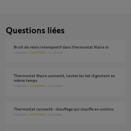
Questions liées
Bruit de relais intempestif dans thermostat filaire io
7
réponses
CHAUFFAGE
il y a 8 mois
Thermostat filaire connecté, toutes les led clignotent en
même temps
3
réponses
CHAUFFAGE
il y a 5 mois
Thermostat connecté : chauffage qui chauffe en continu
3
réponses
CHAUFFAGE
il y a 6 mois