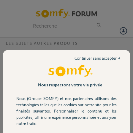
Particuliers
Professionnels
Forum
LES SUJETS AUTRES PRODUITS
Volet
bruit du relai sur le thermostat connecté
Continuer sans accepter →
falaire ?
Portail
bonjour,
je viens d'acheter un thermostat connecté filaire,
Garage
malheureusement le bruit d'enclenchement et déclenchement du
Nous respectons votre vie privée
relai me dérange fortement
y a t'il moyen de faire qq chose ?
Nous (Groupe SOMFY) et nos partenaires utilisons des
Sécurité
merci
technologies telles que les cookies sur notre site pour les
finalités suivantes: Personnaliser le contenu et les
Gérald
publicités, offrir une expérience personnalisée et analyser
Domotique
il y a plus de 7 ans
notre trafic.
Participer au fil de discussion