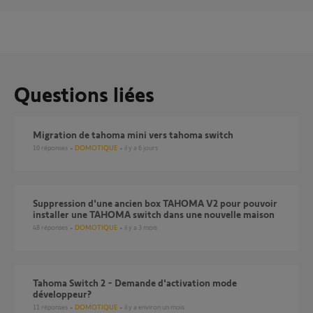
Questions liées
Migration de tahoma mini vers tahoma switch
10
réponses
DOMOTIQUE
il y a 6 jours
Suppression d'une ancien box TAHOMA V2 pour pouvoir
installer une TAHOMA switch dans une nouvelle maison
48
réponses
DOMOTIQUE
il y a 3 mois
Tahoma Switch 2 - Demande d'activation mode
développeur?
11
réponses
DOMOTIQUE
il y a environ un mois