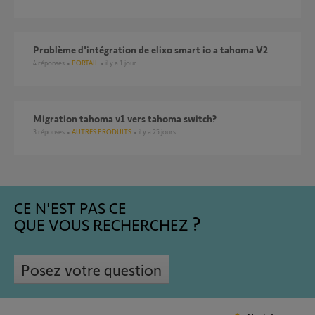
Problème d'intégration de elixo smart io a tahoma V2
4
réponses
PORTAIL
il y a 1 jour
Migration tahoma v1 vers tahoma switch?
3
réponses
AUTRES PRODUITS
il y a 25 jours
CE N'EST PAS CE
QUE VOUS RECHERCHEZ
Posez votre question