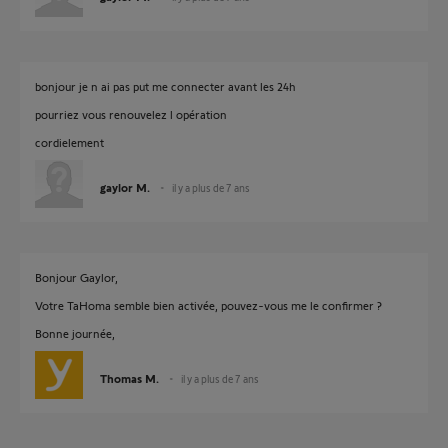
bonjour je n ai pas put me connecter avant les 24h
pourriez vous renouvelez l opération
cordielement
gaylor M.
il y a plus de 7 ans
Bonjour Gaylor,
Votre TaHoma semble bien activée, pouvez-vous me le confirmer ?
Bonne journée,
Thomas M.
il y a plus de 7 ans