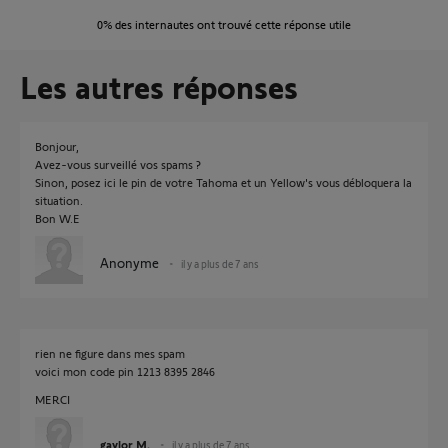
0%
des internautes ont trouvé cette réponse utile
Les autres réponses
Bonjour,
Avez-vous surveillé vos spams ?
Sinon, posez ici le pin de votre Tahoma et un Yellow's vous débloquera la
situation.
Bon W.E
Anonyme
il y a plus de 7 ans
rien ne figure dans mes spam
voici mon code pin 1213 8395 2846
MERCI
gaylor M.
il y a plus de 7 ans