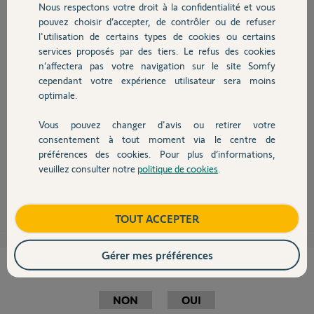
Nous respectons votre droit à la confidentialité et vous
Chauffage
Participer au fil de discussion
pouvez choisir d’accepter, de contrôler ou de refuser
l'utilisation de certains types de cookies ou certains
services proposés par des tiers. Le refus des cookies
Autres produits
n’affectera pas votre navigation sur le site Somfy
cependant votre expérience utilisateur sera moins
Bonjour Gaylor,
optimale.
Je viens de vous renvoyer le mail de confirmation d'activation de votre
Vous pouvez changer d'avis ou retirer votre
box TaHoma, vous disposez de 24h00 pour cliquer sur le lien qu'il
Devis avec un pro
consentement à tout moment via le centre de
contient.
préférences des cookies. Pour plus d’informations,
Bonne journée,
veuillez consulter notre
politique de cookies
.
Contact
Thomas M.
il y a plus de 7 ans
Boutique
TOUT ACCEPTER
Gérer mes préférences
Cette réponse vous a-t-elle aidé ?
NON
OUI