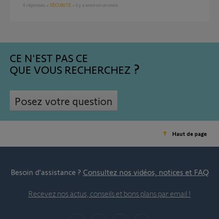
6
réponses
SÉCURITÉ
il y a environ un mois
CE N'EST PAS CE
QUE VOUS RECHERCHEZ
Posez votre question
Haut de page
Besoin d’assistance ?
Consultez nos vidéos, notices et FAQ
Recevez nos actus, conseils et bons plans par email !