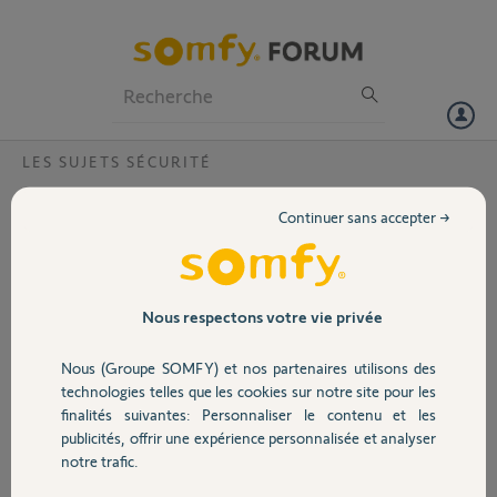
Particuliers
Professionnels
Forum
LES SUJETS SÉCURITÉ
Volet
Intégration Alarme Somfy sur Box
Continuer sans accepter →
Domotique
Portail
Bonjour,
Je voulais savoir si il était possible d'intégré les alarmes Somfy dans
Garage
Nous respectons votre vie privée
nos box domotique style Jeedom ou autre ?
Nous (Groupe SOMFY) et nos partenaires utilisons des
Merci.
Sécurité
technologies telles que les cookies sur notre site pour les
finalités suivantes: Personnaliser le contenu et les
Clement V.
publicités, offrir une expérience personnalisée et analyser
Domotique
il y a plus de 7 ans
notre trafic.
Participer au fil de discussion