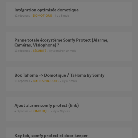
Intégration optimisée domotique
41
réponses
DOMOTIQUE
il y a 8 mois
Panne totale écosystème Somfy Protect (Alarme,
Caméras, Visiophone) ?
13
réponses
SÉCURITÉ
il y a environ un mois
Box Tahoma -> Domotique / TaHoma by Somfy
11
réponses
AUTRES PRODUITS
il y a 7 mois
ajout alarme somfy protect (link)
4
réponses
DOMOTIQUE
il y a 20 jours
Key fob, somfy protect et door keeper