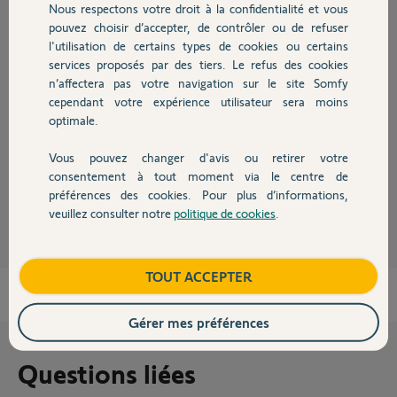
Nous respectons votre droit à la confidentialité et vous
Chauffage
pouvez choisir d’accepter, de contrôler ou de refuser
l'utilisation de certains types de cookies ou certains
Réponses
services proposés par des tiers. Le refus des cookies
Autres produits
n’affectera pas votre navigation sur le site Somfy
cependant votre expérience utilisateur sera moins
Bonjour
optimale.
Directement sur Jeedom, je ne pense pas.
De quelles autres box s'agit-il et de quelles centrales ?
Vous pouvez changer d'avis ou retirer votre
Devis avec un pro
consentement à tout moment via le centre de
Anonyme
préférences des cookies. Pour plus d’informations,
il y a plus de 7 ans
veuillez consulter notre
politique de cookies
.
Contact
Boutique
TOUT ACCEPTER
Gérer mes préférences
Questions liées