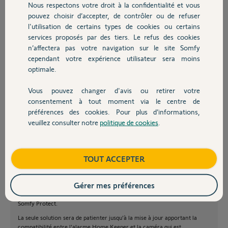
Merci d'avance
Nous respectons votre droit à la confidentialité et vous
Chauffage
pouvez choisir d’accepter, de contrôler ou de refuser
l'utilisation de certains types de cookies ou certains
jean-marc B.
services proposés par des tiers. Le refus des cookies
Autres produits
il y a plus de 7 ans
n’affectera pas votre navigation sur le site Somfy
Participer au fil de discussion
cependant votre expérience utilisateur sera moins
optimale.
Vous pouvez changer d'avis ou retirer votre
Devis avec un pro
consentement à tout moment via le centre de
Bonjour Jean-Marc,
préférences des cookies. Pour plus d’informations,
veuillez consulter notre
politique de cookies
.
En effet, nous avons désactivé temporairement la compatibilité entre les
Contact
caméras Outdoor et les systèmes d'alarme Home Keeper, suite à un
problème technique.
Boutique
TOUT ACCEPTER
Concernant la Tahoma, aujourd'hui compte tenu du contexte vous
possédez deux sites sur votre application Somfy Protect, un pour
l'alarme et l'autre pour la caméra. Sachant qu'il est possible de lier qu'un
Gérer mes préférences
seul site Somfy Protect sur TaHoma, il ne sera pas possible d'avoir les
deux équipements tant que la caméra ne pourra pas être ajouté à l'alarme
Somfy Protect.
La seule solution sera de patienter jusqu'à la mise à jour apportant la
compatibilité entre l'alarme Home Keeper et la caméra qui est