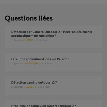
Questions liées
Détection par Camera Outdoor 2 - Peut-on déclencher
automatiquement une sirène?
3
réponses
SÉCURITÉ
il y a 1 jour
erreur de communication avec l'alarme
1
réponse
DOMOTIQUE
il y a 9 jours
Détection caméra outdoor v2 ?
24
réponses
SÉCURITÉ
il y a 5 mois
Problème de connexion caméra Outdoor 2 ?