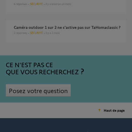
4
réponses
SÉCURITÉ
il y a environ un mois
Caméra outdoor 1 sur 2 ne s'active pas sur TaHomaclassic ?
2
réponses
SÉCURITÉ
il y a 2 mois
CE N'EST PAS CE
QUE VOUS RECHERCHEZ
Posez votre question
Haut de page