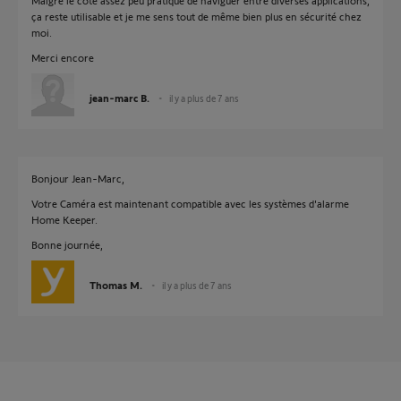
Malgré le coté assez peu pratique de naviguer entre diverses applications,
ça reste utilisable et je me sens tout de même bien plus en sécurité chez
moi.
Merci encore
jean-marc B.
il y a plus de 7 ans
Bonjour Jean-Marc,
Votre Caméra est maintenant compatible avec les systèmes d'alarme
Home Keeper.
Bonne journée,
Thomas M.
il y a plus de 7 ans