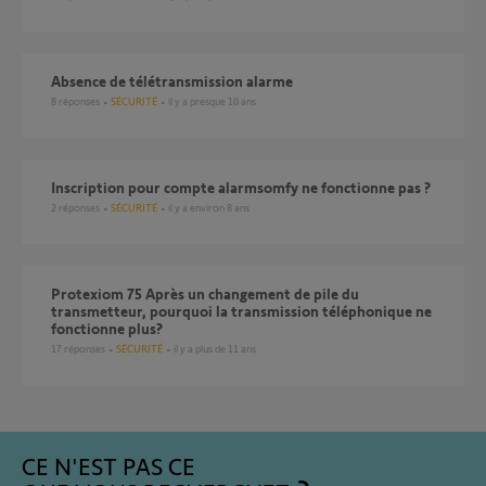
absence de télétransmission alarme
8
réponses
SÉCURITÉ
il y a presque 10 ans
inscription pour compte alarmsomfy ne fonctionne pas ?
2
réponses
SÉCURITÉ
il y a environ 8 ans
Protexiom 75 Après un changement de pile du
transmetteur, pourquoi la transmission téléphonique ne
fonctionne plus?
17
réponses
SÉCURITÉ
il y a plus de 11 ans
CE N'EST PAS CE