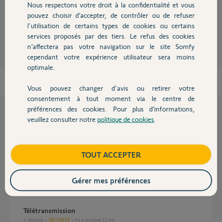
Nous respectons votre droit à la confidentialité et vous
Chauffage
pouvez choisir d’accepter, de contrôler ou de refuser
Claudine
l'utilisation de certains types de cookies ou certains
il y a plus de 7 ans
services proposés par des tiers. Le refus des cookies
Autres produits
Participer au fil de discussion
n’affectera pas votre navigation sur le site Somfy
cependant votre expérience utilisateur sera moins
optimale.
Vous pouvez changer d'avis ou retirer votre
Devis avec un pro
consentement à tout moment via le centre de
préférences des cookies. Pour plus d’informations,
veuillez consulter notre
politique de cookies
.
Questions liées
Contact
Boutique
TOUT ACCEPTER
La connexion de mon alarme est correcte mais la
télétransmission ne fonctionne pas?
2
réponses
SÉCURITÉ
il y a presque 12 ans
Gérer mes préférences
télétransmission
1
réponse
SÉCURITÉ
il y a presque 12 ans