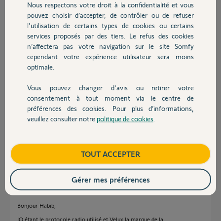
Nous respectons votre droit à la confidentialité et vous
Chauffage
Réponses
pouvez choisir d’accepter, de contrôler ou de refuser
l'utilisation de certains types de cookies ou certains
services proposés par des tiers. Le refus des cookies
Autres produits
Bonjour Habib,
n’affectera pas votre navigation sur le site Somfy
cependant votre expérience utilisateur sera moins
Quel est le modèle de la télécommande individuelle de ce moteur ?
optimale.
Bonne journée,
Vous pouvez changer d'avis ou retirer votre
Devis avec un pro
Thomas M.
il y a plus de 7 ans
consentement à tout moment via le centre de
préférences des cookies. Pour plus d’informations,
veuillez consulter notre
politique de cookies
.
Contact
IO homecontrol de velux
Boutique
TOUT ACCEPTER
HABIB K.
il y a plus de 7 ans
Gérer mes préférences
Bonjour Habib,
IO étant le protocole radio utilisé et Velux la marque de la