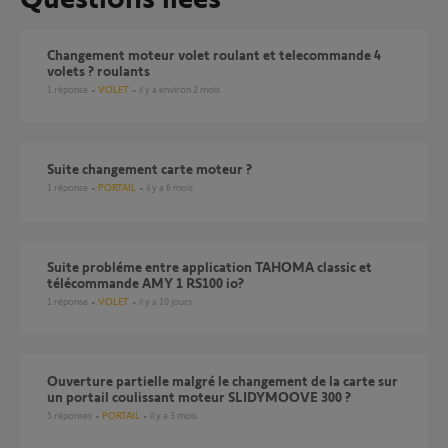
changement moteur volet roulant et telecommande 4
volets ? roulants
1
réponse
VOLET
il y a environ 2 mois
Suite changement carte moteur ?
1
réponse
PORTAIL
il y a 6 mois
Suite probléme entre application TAHOMA classic et
télécommande AMY 1 RS100 io?
1
réponse
VOLET
il y a 10 jours
Ouverture partielle malgré le changement de la carte sur
un portail coulissant moteur SLIDYMOOVE 300 ?
5
réponses
PORTAIL
il y a 3 mois