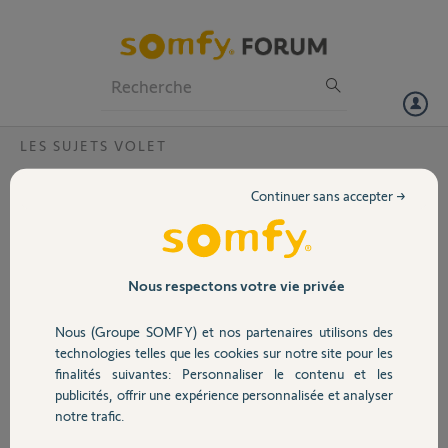
Particuliers
Professionnels
Forum
LES SUJETS VOLET
Volet
suite au changement du moteur
Continuer sans accepter →
suite au remplacement du moteur la commande local IO
Portail
homecontrol marche bien
comment faire pour détecter ce nouveau moteur avec la
télécommande EASY SUN IO
Garage
Nous respectons votre vie privée
merci pour la réponse
Nous (Groupe SOMFY) et nos partenaires utilisons des
Sécurité
HABIB K.
technologies telles que les cookies sur notre site pour les
il y a plus de 7 ans
finalités suivantes: Personnaliser le contenu et les
Participer au fil de discussion
publicités, offrir une expérience personnalisée et analyser
Domotique
notre trafic.