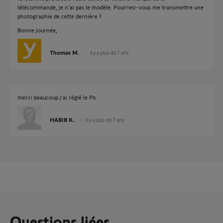
télécommande, je n'ai pas le modèle. Pourriez-vous me transmettre une
photographie de cette dernière ?
Bonne journée,
Thomas M.
il y a plus de 7 ans
merci beaucoup j'ai réglé le Pb
HABIB K.
il y a plus de 7 ans
Questions liées