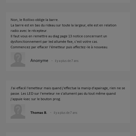
Non, le Rollixo oblige la barre.
La barre est en bas du rideau sur toute la largeur, elle est en relation
radio avec le récepteur.
Il faut vous en remettre au diag page 13 notice concernant un
dysfonctionnement par led allumée fixe, c'est votre cas.
Commencez par effacer l'émetteur puis affectez-le à nouveau.
Anonyme
il y a plus de 7 ans
J’ai effacé l’emetteur mais quand j’effectue la manip d’apairage, rien ne se
passe. Les LED sur l’emeteur ne s’allument pas du tout même quand
j’appuie 4sec sur le bouton prog.
Thomas B.
il y a plus de 7 ans