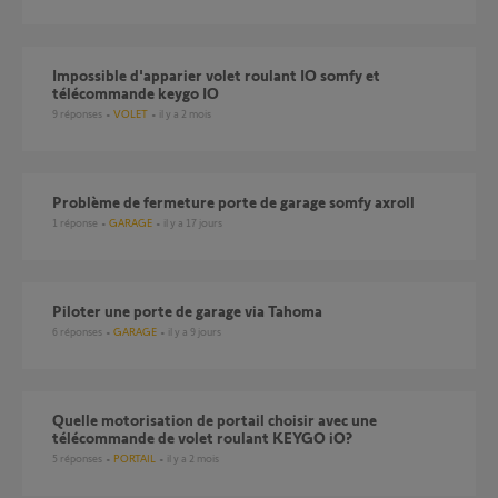
Impossible d'apparier volet roulant IO somfy et
télécommande keygo IO
9
réponses
VOLET
il y a 2 mois
Problème de fermeture porte de garage somfy axroll
1
réponse
GARAGE
il y a 17 jours
Piloter une porte de garage via Tahoma
6
réponses
GARAGE
il y a 9 jours
Quelle motorisation de portail choisir avec une
télécommande de volet roulant KEYGO iO?
5
réponses
PORTAIL
il y a 2 mois