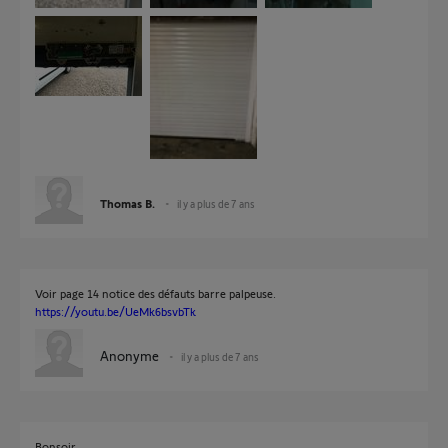
Thomas B.
il y a plus de 7 ans
Voir page 14 notice des défauts barre palpeuse.
https://youtu.be/UeMk6bsvbTk
Anonyme
il y a plus de 7 ans
Bonsoir,