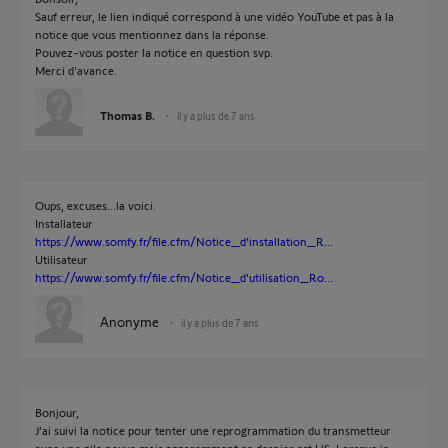
Sauf erreur, le lien indiqué correspond à une vidéo YouTube et pas à la
notice que vous mentionnez dans la réponse.
Pouvez-vous poster la notice en question svp.
Merci d'avance.
Thomas B.
il y a plus de 7 ans
Oups, excuses...la voici.
Installateur
https://www.somfy.fr/file.cfm/Notice_d'installation_R...
Utilisateur
https://www.somfy.fr/file.cfm/Notice_d'utilisation_Ro...
Anonyme
il y a plus de 7 ans
Bonjour,
J’ai suivi la notice pour tenter une reprogrammation du transmetteur