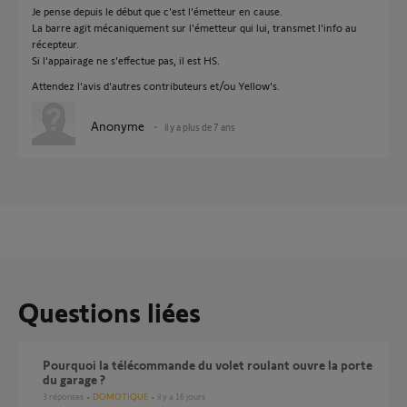
Je pense depuis le début que c'est l'émetteur en cause.
La barre agit mécaniquement sur l'émetteur qui lui, transmet l'info au
récepteur.
Si l'appairage ne s'effectue pas, il est HS.
Attendez l'avis d'autres contributeurs et/ou Yellow's.
Anonyme
il y a plus de 7 ans
Questions liées
pourquoi la télécommande du volet roulant ouvre la porte
du garage ?
3
réponses
DOMOTIQUE
il y a 16 jours