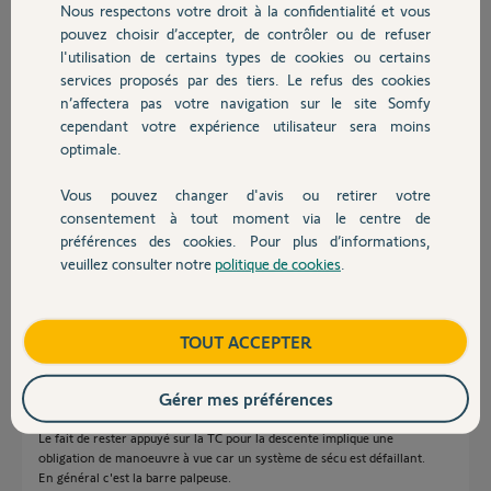
Nous respectons votre droit à la confidentialité et vous
Chauffage
il y a plus de 7 ans
pouvez choisir d’accepter, de contrôler ou de refuser
Participer au fil de discussion
l'utilisation de certains types de cookies ou certains
services proposés par des tiers. Le refus des cookies
Autres produits
n’affectera pas votre navigation sur le site Somfy
cependant votre expérience utilisateur sera moins
Réponses
optimale.
Vous pouvez changer d'avis ou retirer votre
Devis avec un pro
Bonjour,
consentement à tout moment via le centre de
préférences des cookies. Pour plus d’informations,
Donnez la référence du boîtier de commande du volet de garage.
veuillez consulter notre
politique de cookies
.
Montrez des photos.
Contact
Richy C.
il y a plus de 7 ans
Boutique
TOUT ACCEPTER
Gérer mes préférences
Bonjour,
Le fait de rester appuyé sur la TC pour la descente implique une
obligation de manoeuvre à vue car un système de sécu est défaillant.
En général c'est la barre palpeuse.