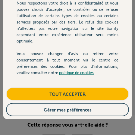
Nous respectons votre droit à la confidentialité et vous
Chauffage
Denis R.
pouvez choisir d’accepter, de contrôler ou de refuser
il y a plus de 7 ans
l'utilisation de certains types de cookies ou certains
Participer au fil de discussion
services proposés par des tiers. Le refus des cookies
Autres produits
n’affectera pas votre navigation sur le site Somfy
cependant votre expérience utilisateur sera moins
optimale.
Vous pouvez changer d'avis ou retirer votre
Bonjour Denis,
Devis avec un pro
consentement à tout moment via le centre de
Votre problème est normalement résolu. Je vous invite à tester à
préférences des cookies. Pour plus d’informations,
nouveau.
veuillez consulter notre
politique de cookies
.
Contact
Bonne journée et désolés pour le désagrément.
Lou L.
il y a plus de 7 ans
Boutique
TOUT ACCEPTER
Gérer mes préférences
Cette réponse vous a-t-elle aidé ?