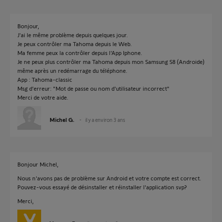
Bonjour,
J'ai le même problème depuis quelques jour.
Je peux contrôler ma Tahoma depuis le Web.
Ma femme peux la contrôler depuis l'App Iphone.
Je ne peux plus contrôler ma Tahoma depuis mon Samsung S8 (Androide)
même après un redémarrage du téléphone.
App : Tahoma-classic
Msg d’erreur: "Mot de passe ou nom d'utilisateur incorrect"
Merci de votre aide.
Michel G.
il y a environ 3 ans
Bonjour Michel,
Nous n'avons pas de problème sur Android et votre compte est correct.
Pouvez-vous essayé de désinstaller et réinstaller l'application svp?
Merci,