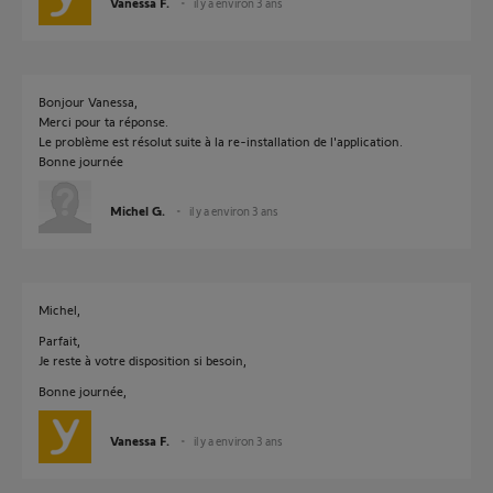
Vanessa F.
il y a environ 3 ans
Bonjour Vanessa,
Merci pour ta réponse.
Le problème est résolut suite à la re-installation de l'application.
Bonne journée
Michel G.
il y a environ 3 ans
Michel,
Parfait,
Je reste à votre disposition si besoin,
Bonne journée,
Vanessa F.
il y a environ 3 ans