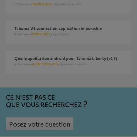
15
réponses
DOMOTIQUE
il y a environ un mois
Tahoma V1 connection application imporssble
8
réponses
DOMOTIQUE
il y a 21 jours
Quelle application android pour Tahoma Liberty (v1 ?)
4
réponses
AUTRES PRODUITS
il y a environ un mois
CE N'EST PAS CE
QUE VOUS RECHERCHEZ
Posez votre question