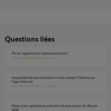
Questions liées
Pb de l'application tahoma android ?
1
réponse
DOMOTIQUE
il y a 2 mois
Impossible de me connecter à mon compte Tahoma sur
l'app Android
7
réponses
DOMOTIQUE
il y a 13 jours
Mise a jour apllication android tahoma classic du 30 juin
2026