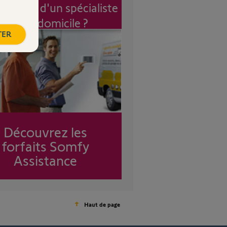
vention d'un spécialiste
à mon domicile ?
TER
Découvrez les
forfaits Somfy
Assistance
Haut de page