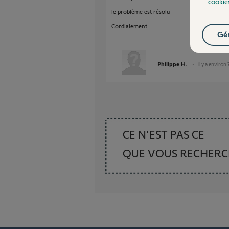
cookie
le problème est résolu
Cordialement
Gér
Philippe H.
il y a environ
CE N'EST PAS CE
QUE VOUS RECHER