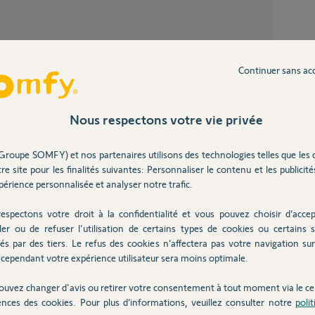
Conne
1
réponse
Partager cette question
Continuer sans ac
Participer au fil de discussion
Conne
Nous respectons votre vie privée
4
réponse
Migra
Groupe SOMFY) et nos partenaires utilisons des technologies telles que les 
32
répons
re site pour les finalités suivantes: Personnaliser le contenu et les publicités
érience personnalisée et analyser notre trafic.
Appairage / déconnexion télécommandes
espectons votre droit à la confidentialité et vous pouvez choisir d’accep
RtS et
ler ou de refuser l'utilisation de certains types de cookies ou certains s
1
réponse
és par des tiers. Le refus des cookies n’affectera pas votre navigation sur 
7 ans
cependant votre expérience utilisateur sera moins optimale.
ouvez changer d'avis ou retirer votre consentement à tout moment via le ce
ences des cookies. Pour plus d’informations, veuillez consulter notre
poli