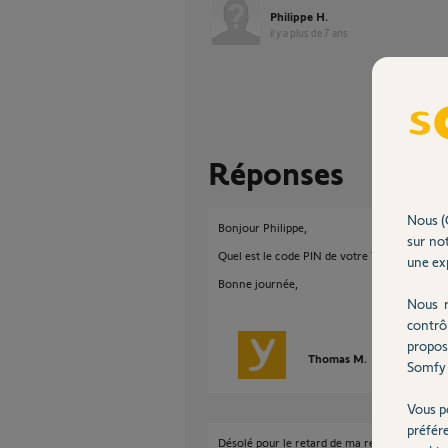
Philippe H.
il y a plus de 7 ans
Réponses
Nous (
Bonjour Philippe,
sur not
Quel est le code PIN de votre TaHoma ?
une exp
Bonne journée,
Nous r
contrô
propos
Thomas M.
il y a plus de 
Somfy 
Vous p
préfér
Désolé pour le retard de ma réponse