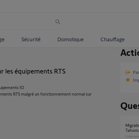
ge
Sécurité
Domotique
Chauffage
Acti
ur les équipements RTS
Par
Im
uipements IO
uipements RTS malgré un fonctionnement normal sur
Ques
Migration Equipement RTS depuis une
Tahoma
2
réponse