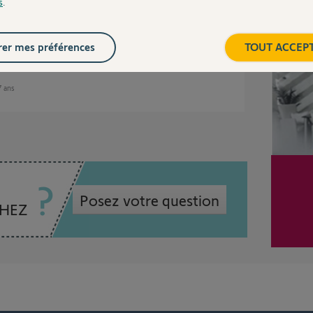
s
.
Inter
er mes préférences
TOUT ACCEP
 7 ans
Posez votre question
CHEZ