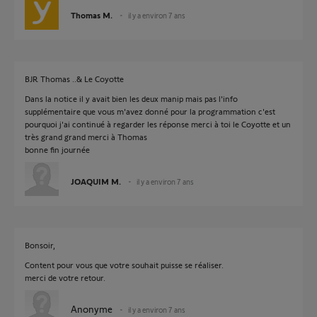
Thomas M.
il y a environ 7 ans
BJR Thomas ..& Le Coyotte
Dans la notice il y avait bien les deux manip mais pas l'info
supplémentaire que vous m'avez donné pour la programmation c'est
pourquoi j'ai continué à regarder les réponse merci à toi le Coyotte et un
très grand grand merci à Thomas
bonne fin journée
JOAQUIM M.
il y a environ 7 ans
Bonsoir,
Content pour vous que votre souhait puisse se réaliser.
merci de votre retour.
Anonyme
il y a environ 7 ans