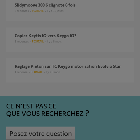
slidymoove 300 6 clignote 6 fois
3
réponses
PORTAIL
il y a 19 jours
Copier Keytis IO vers Keygo IO?
8
réponses
PORTAIL
il y a 8 mois
Reglage Pieton sur TC Keygo motorisation Evolvia Star
1
réponse
PORTAIL
il y a 3 mois
CE N'EST PAS CE
QUE VOUS RECHERCHEZ
Posez votre question