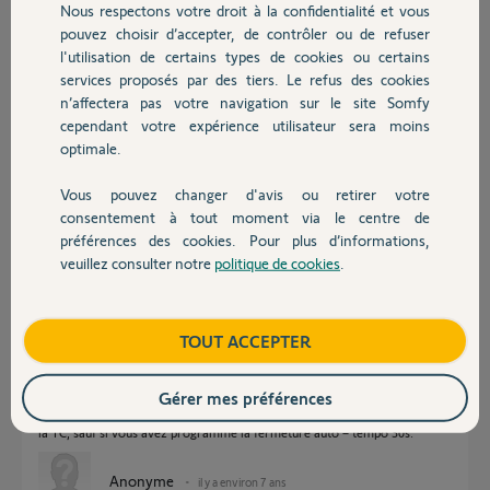
Nous respectons votre droit à la confidentialité et vous
Participer au fil de discussion
Chauffage
pouvez choisir d’accepter, de contrôler ou de refuser
l'utilisation de certains types de cookies ou certains
services proposés par des tiers. Le refus des cookies
Autres produits
Réponses
n’affectera pas votre navigation sur le site Somfy
cependant votre expérience utilisateur sera moins
optimale.
Bonjour Joaquim,
Vous pouvez changer d'avis ou retirer votre
De quelle motorisation s'agit-il ?
Devis avec un pro
consentement à tout moment via le centre de
préférences des cookies. Pour plus d’informations,
Sylvain C.
il y a environ 7 ans
veuillez consulter notre
politique de cookies
.
Contact
Boutique
TOUT ACCEPTER
bonjour,
merci de dévelloper clairement votre question.
Gérer mes préférences
Un portail quelque soit son type reste ouvert tant qu'on ne rappui pas sur
la TC, sauf si vous avez programmé la fermeture auto = tempo 30s.
Anonyme
il y a environ 7 ans