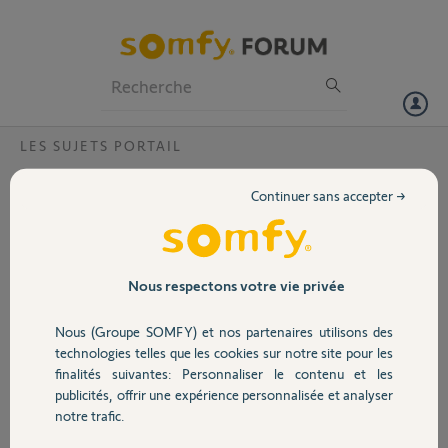
Particuliers
Professionnels
Forum
LES SUJETS PORTAIL
Volet
comment programmer une ouverture de
Continuer sans accepter →
portail pour qu'elle reste bloquée avec
Portail
KEYGO ?
BJR
Garage
Nous respectons votre vie privée
pouvez vous m'envoyer la marche a suivre pour programmer ma
télécommande somfy keygo 4 touches .Pour avoir accès au blocage
de mon portail pour qu'il reste ouvert lorsque je le veux .Merci
Nous (Groupe SOMFY) et nos partenaires utilisons des
Sécurité
dans l'attente de vous lire
technologies telles que les cookies sur notre site pour les
cordialement
finalités suivantes: Personnaliser le contenu et les
publicités, offrir une expérience personnalisée et analyser
Domotique
notre trafic.
JOAQUIM M.
il y a environ 7 ans