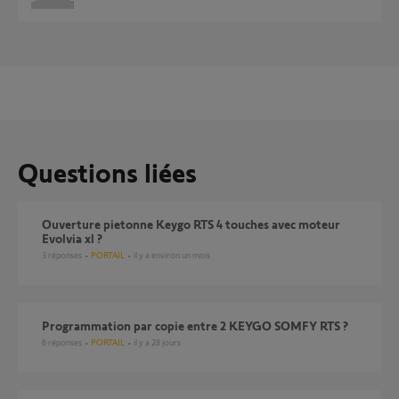
Questions liées
Ouverture pietonne Keygo RTS 4 touches avec moteur
Evolvia xl ?
3
réponses
PORTAIL
il y a environ un mois
Programmation par copie entre 2 KEYGO SOMFY RTS ?
6
réponses
PORTAIL
il y a 28 jours