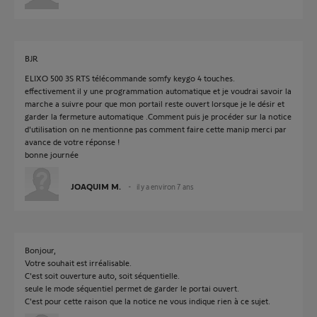
BJR
ELIXO 500 3S RTS télécommande somfy keygo 4 touches.
effectivement il y une programmation automatique et je voudrai savoir la
marche a suivre pour que mon portail reste ouvert lorsque je le désir et
garder la fermeture automatique .Comment puis je procéder sur la notice
d'utilisation on ne mentionne pas comment faire cette manip merci par
avance de votre réponse !
bonne journée
JOAQUIM M.
il y a environ 7 ans
Bonjour,
Votre souhait est irréalisable.
C'est soit ouverture auto, soit séquentielle.
seule le mode séquentiel permet de garder le portai ouvert.
C'est pour cette raison que la notice ne vous indique rien à ce sujet.