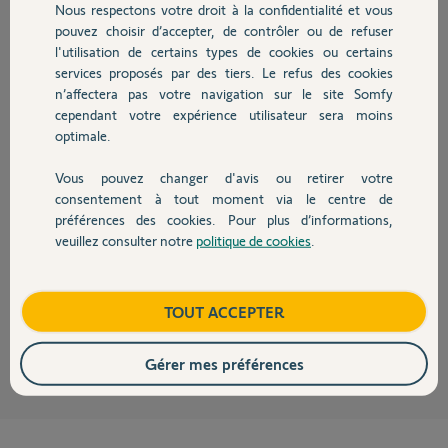
Nous respectons votre droit à la confidentialité et vous
Chauffage
pouvez choisir d’accepter, de contrôler ou de refuser
HP H.
l'utilisation de certains types de cookies ou certains
il y a environ 7 ans
services proposés par des tiers. Le refus des cookies
Autres produits
Participer au fil de discussion
n’affectera pas votre navigation sur le site Somfy
cependant votre expérience utilisateur sera moins
optimale.
Réponses
Vous pouvez changer d'avis ou retirer votre
Devis avec un pro
consentement à tout moment via le centre de
préférences des cookies. Pour plus d’informations,
Bonjour
veuillez consulter notre
politique de cookies
.
Contact
Il faut commencer par changer les piles.
Bonne journée !
Boutique
TOUT ACCEPTER
Jean-Luc B.
il y a environ 7 ans
Gérer mes préférences