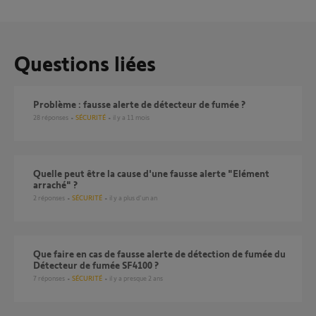
Questions liées
Problème : fausse alerte de détecteur de fumée ?
28
réponses
SÉCURITÉ
il y a 11 mois
Quelle peut être la cause d'une fausse alerte "Elément
arraché" ?
2
réponses
SÉCURITÉ
il y a plus d'un an
Que faire en cas de fausse alerte de détection de fumée du
Détecteur de fumée SF4100 ?
7
réponses
SÉCURITÉ
il y a presque 2 ans