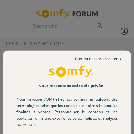
Particuliers
Professionnels
Forum
LES SUJETS DOMOTIQUE
Volet
Fausses alertes capteur de mouvement?
Continuer sans accepter →
Bonjour, depuis quelques jours, je reçois des
Portail
fausses alertes de mon capteur d'ouverture. Il y
a plusieurs alertes qui arrivent à la suite, sans que
la porte sur laquelle le capteur est installé n'ai
Garage
Nous respectons votre vie privée
bougé. À quoi cela peut il être dû? Etrangement,
cela est uniquement arrivé en fin de matinée.
Nous (Groupe SOMFY) et nos partenaires utilisons des
Merci par avance pour votre aide. Cdt
Sécurité
technologies telles que les cookies sur notre site pour les
finalités suivantes: Personnaliser le contenu et les
publicités, offrir une expérience personnalisée et analyser
Domotique
notre trafic.