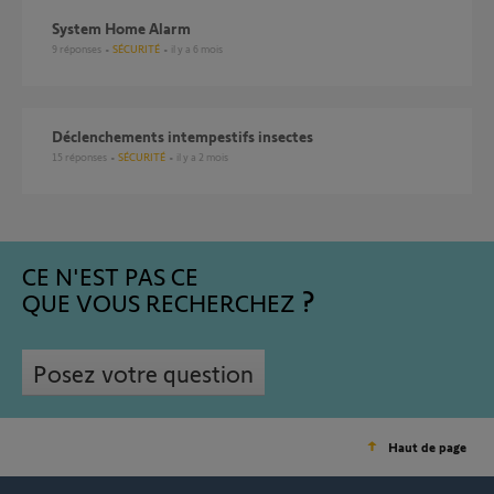
System Home Alarm
9
réponses
SÉCURITÉ
il y a 6 mois
Déclenchements intempestifs insectes
15
réponses
SÉCURITÉ
il y a 2 mois
CE N'EST PAS CE
QUE VOUS RECHERCHEZ
Posez votre question
Haut de page