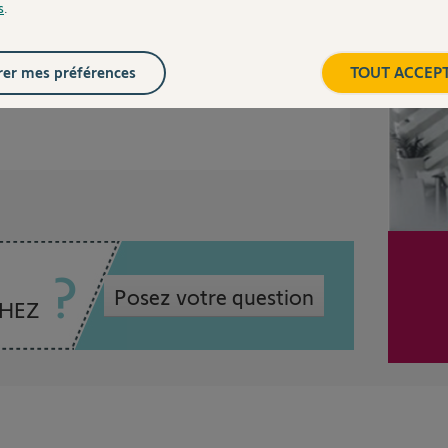
s
.
Inter
er mes préférences
TOUT ACCEP
Posez votre question
CHEZ