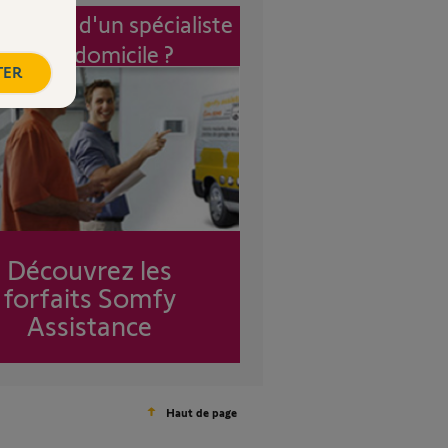
vention d'un spécialiste
à mon domicile ?
TER
Découvrez les
forfaits Somfy
Assistance
Haut de page