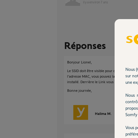
il y a environ 7 ans
Réponses
Bonjour Lionel,
Nous (
Le SSID doit être visible pour que le Link pui
sur not
l'adresse MAC, vous pouvez la trouver sur l'a
une exp
installé. Derrière le Link vous trouverez le 
Bonne journée,
Nous r
contrô
propos
Halima M.
il y a environ 
Somfy 
Vous p
préfér