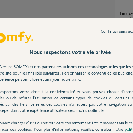
Link advanced bloqué alarme allumée
transfe
Partager cette question
6
réponse
Participer au fil de discussion
Continuer sans ac
Link Advanced bloqué — alarme armée au
moment
désarm
14
répons
Nous respectons votre vie privée
Comment redevenir propriétaire après
suppres
Groupe SOMFY) et nos partenaires utilisons des technologies telles que les 
sse s'installer et rester connecté. Concernant
mon co
re site pour les finalités suivantes: Personnaliser le contenu et les publicités
pplication Somfy Protect une fois le Link est
3
réponse
érience personnalisée et analyser notre trafic.
numéro de série unique du produit.
espectons votre droit à la confidentialité et vous pouvez choisir d’accep
Link E
ler ou de refuser l'utilisation de certains types de cookies ou certains s
5
réponse
és par des tiers. Le refus des cookies n’affectera pas votre navigation sur 
7 ans
cependant votre expérience utilisateur sera moins optimale.
ouvez changer d'avis ou retirer votre consentement à tout moment via le ce
ences des cookies. Pour plus d’informations, veuillez consulter notre
poli