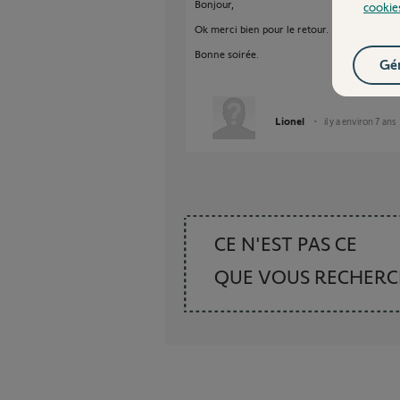
Bonjour,
cookie
Ok merci bien pour le retour.
Bonne soirée.
Gér
Lionel
il y a environ 7 ans
CE N'EST PAS CE
QUE VOUS RECHER