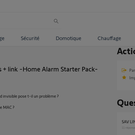
ge
Sécurité
Domotique
Chauffage
Acti
ss + link -Home Alarm Starter Pack-
Par
Im
id invisible pose t-il un problème ?
Ques
sse MAC ?
SAV L
11
répons