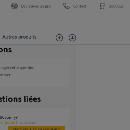
Devis avec un pro
Contact
Boutique
Autres produits
ons
tager cette question
primer
tions liées
INK Somfy?
SÉCURITÉ
il y a 14 jours
es
Participer au fil de discussion