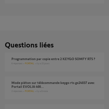
Questions liées
Programmation par copie entre 2 KEYGO SOMFY RTS ?
6
réponses
PORTAIL
il y a 25 jours
Mode piéton sur télécommande keygo rts gx24037 avec
Portail EVOLIA 400...
2
réponses
PORTAIL
il y a 8 mois