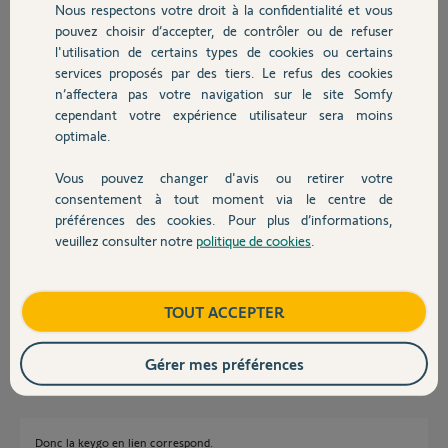
Nous respectons votre droit à la confidentialité et vous
Chauffage
Réponses
pouvez choisir d’accepter, de contrôler ou de refuser
l'utilisation de certains types de cookies ou certains
services proposés par des tiers. Le refus des cookies
Autres produits
Bonjour,
n’affectera pas votre navigation sur le site Somfy
Votre moteur est-il RTS ? Si oui, celle-ci correspond;
cependant votre expérience utilisateur sera moins
https://boutique.somfy.fr/telecommande-keygo-rts-portail-...
optimale.
Si moteur IO la Keygo IO se trouve uniquement en réseau pro et sur sites
spécialisés.
Vous pouvez changer d'avis ou retirer votre
Devis avec un pro
consentement à tout moment via le centre de
Anonyme
préférences des cookies. Pour plus d’informations,
il y a environ 7 ans
veuillez consulter notre
politique de cookies
.
Contact
Mon moteur est ELIXO 500 3S RTS
Boutique
TOUT ACCEPTER
Christian L.
il y a environ 7 ans
Gérer mes préférences
Donc la keygo en lien correspond.