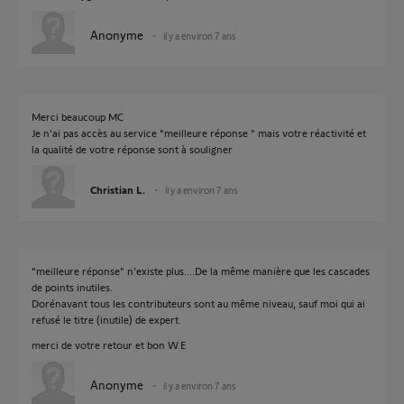
Anonyme
il y a environ 7 ans
Merci beaucoup MC
Je n'ai pas accès au service "meilleure réponse " mais votre réactivité et
la qualité de votre réponse sont à souligner
Christian L.
il y a environ 7 ans
"meilleure réponse" n'existe plus....De la même manière que les cascades
de points inutiles.
Dorénavant tous les contributeurs sont au même niveau, sauf moi qui ai
refusé le titre (inutile) de expert.
merci de votre retour et bon W.E
Anonyme
il y a environ 7 ans