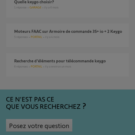
Quelle keygo choisir?
1
réponse
GARAGE
il y a 6 mois
Moteurs FAAC sur Armoire de commande 3S+ io + 2 Keygo
5
réponses
PORTAIL
il y a 4 mois
Recherche d'éléments pour télécommande keygo
6
réponses
PORTAIL
il y a environ un mois
CE N'EST PAS CE
QUE VOUS RECHERCHEZ
Posez votre question