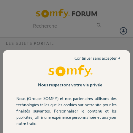
Particuliers
Professionnels
Forum
LES SUJETS PORTAIL
Volet
Où trouver une 2e Keygo GX 134 ?
Continuer sans accepter →
J'ai un portail installé par un spécialiste qui ne travaille plus. La
Portail
télécommande est une Keygo GX 134. Afin d'éviter tout problème de
compatibilité, je voudrais acheter une autre télécommande de la
même référence. Or je ne trouve pas dans les produits Somfy. S'il n'y
Garage
Nous respectons votre vie privée
a pas, quelle est la télécommande compatible ? Merci
Nous (Groupe SOMFY) et nos partenaires utilisons des
Sécurité
Christian L.
technologies telles que les cookies sur notre site pour les
il y a environ 7 ans
finalités suivantes: Personnaliser le contenu et les
Participer au fil de discussion
publicités, offrir une expérience personnalisée et analyser
Domotique
notre trafic.