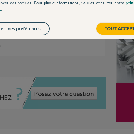
ences des cookies. Pour plus d’informations, veuillez consulter notre
poli
basse, je vais avoir besoin d'informations
s
.
je viens de vous envoyer un mail pour
Inter
er mes préférences
TOUT ACCEP
ns
Posez votre question
CHEZ