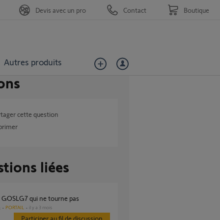
Devis avec un pro
Contact
Boutique
Autres produits
ons
tager cette question
primer
tions liées
r GOSLG7 qui ne tourne pas
PORTAIL
il y a 3 mois
s
Participer au fil de discussion