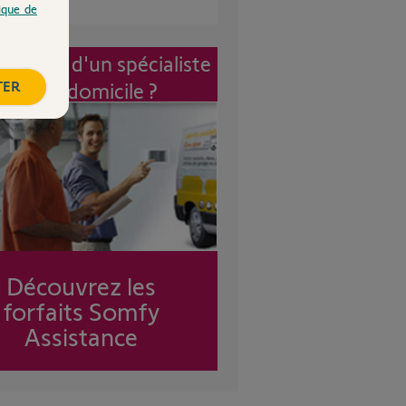
tique de
vention d'un spécialiste
TER
à mon domicile ?
Découvrez les
forfaits Somfy
Assistance