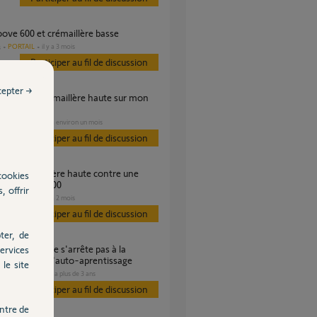
oove 600 et crémaillère basse
PORTAIL
il y a 3 mois
s
Participer au fil de discussion
cepter →
?
PORTAIL
il y a environ un mois
s
Participer au fil de discussion
cookies
our freevia 400
, offrir
PORTAIL
il y a 2 mois
s
Participer au fil de discussion
ter, de
ervices
re pendant l'auto-aprentissage
le site
PORTAIL
il y a plus de 3 ans
es
Participer au fil de discussion
ntre de