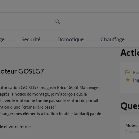
ge
Sécurité
Domotique
Chauffage
Acti
 moteur GOSLG7
Par
Im
e motorisation GO SLG7 (magasin Brico Dépôt Maubeuge).
près la notice de montage, je m'aperçois que la
ce avec le moteur ne tombe pas sur le renfort du portail.
Ques
ntion d'une "crémaillère basse".
'échanger mes éléments à fixation haute (standard) par de
Moteu
e et votre retour.
7
réponse