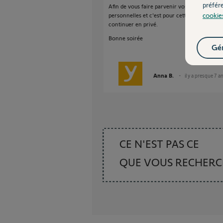
préfér
Afin de vous faire parvenir vos crémaillères 
cookie
personnelles et c'est pour cette raison que 
continuer en privé.
Bonne soirée
Gér
Anna B.
il y a presque 7 a
CE N'EST PAS CE
QUE VOUS RECHER