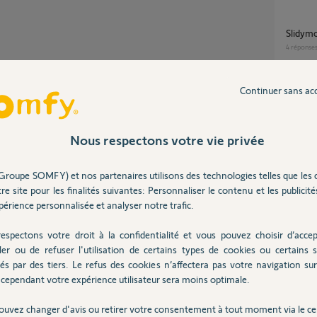
slidym
4
réponse
Partager cette question
Continuer sans ac
Participer au fil de discussion
Commen fixer la crémaillère haute sur mon
portail 
2
réponse
Nous respectons votre vie privée
Échange de crémaillère haute contre une
Groupe SOMFY) et nos partenaires utilisons des technologies telles que les 
ter pour procéder à l'échange gracieux.
basse p
re site pour les finalités suivantes: Personnaliser le contenu et les publicités
4
réponse
érience personnalisée et analyser notre trafic.
espectons votre droit à la confidentialité et vous pouvez choisir d’accep
 7 ans
le moteur GOslg7 ne s'arrête pas à la
ler ou de refuser l'utilisation de certains types de cookies ou certains s
fermetu
és par des tiers. Le refus des cookies n’affectera pas votre navigation sur 
12
répons
cependant votre expérience utilisateur sera moins optimale.
ouvez changer d'avis ou retirer votre consentement à tout moment via le ce