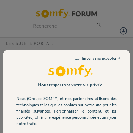
Particuliers
Professionnels
Forum
LES SUJETS PORTAIL
Volet
Elixo 500 IO automatisme
Continuer sans accepter →
Bonjour,
Portail
Je possède un portail avec système Elixo 500 IO connecté à la
tahoma 2
Serait il possible de rendre l’ouverture automatique quand j'arrive
Garage
Nous respectons votre vie privée
dans ma rue . (détection de mon smartphone)
Par avance merci
Nous (Groupe SOMFY) et nos partenaires utilisons des
jean Christophe
Sécurité
technologies telles que les cookies sur notre site pour les
finalités suivantes: Personnaliser le contenu et les
Jean Christophe L.
publicités, offrir une expérience personnalisée et analyser
Domotique
il y a plus de 6 ans
notre trafic.
Participer au fil de discussion