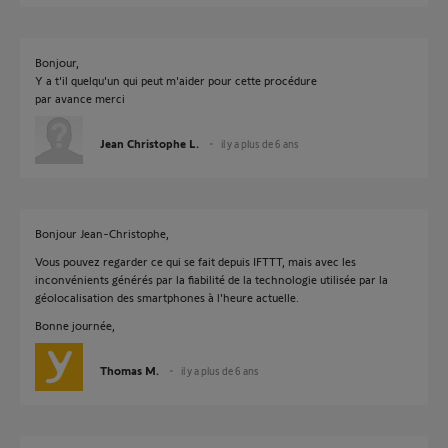
Bonjour,
Y a t'il quelqu'un qui peut m'aider pour cette procédure
par avance merci
Jean Christophe L.
il y a plus de 6 ans
Bonjour Jean-Christophe,
Vous pouvez regarder ce qui se fait depuis IFTTT, mais avec les
inconvénients générés par la fiabilité de la technologie utilisée par la
géolocalisation des smartphones à l'heure actuelle.
Bonne journée,
Thomas M.
il y a plus de 6 ans