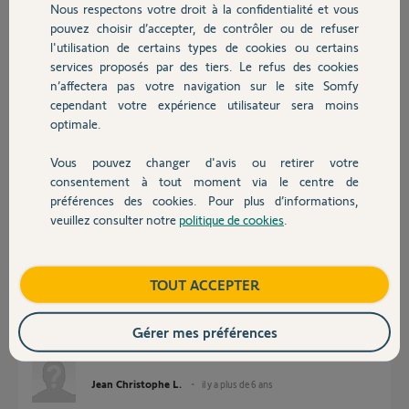
Nous respectons votre droit à la confidentialité et vous
Chauffage
pouvez choisir d’accepter, de contrôler ou de refuser
l'utilisation de certains types de cookies ou certains
Réponses
services proposés par des tiers. Le refus des cookies
Autres produits
n’affectera pas votre navigation sur le site Somfy
cependant votre expérience utilisateur sera moins
Bonjour,
optimale.
Vous avez la géolocalisation via Google, mais c'est aléatoire....
Vous pouvez changer d'avis ou retirer votre
Sinon, Ok Google.
Devis avec un pro
consentement à tout moment via le centre de
Bonne journée.
préférences des cookies. Pour plus d’informations,
veuillez consulter notre
politique de cookies
.
Anonyme
Contact
il y a plus de 6 ans
Boutique
TOUT ACCEPTER
Merci de cette réponse
Pouvez vous m'expliquer la procédure
Gérer mes préférences
J'ai un Iphone
Jean Christophe L.
il y a plus de 6 ans