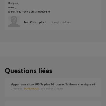
Bonjour,
merci,
je suis très novice en la matière lol
Jean Christophe L.
il y a plus de 6 ans
Questions liées
Appairage elixo 500 3s plus M io avec TaHoma classique v2
2
réponses
DOMOTIQUE
il y a environ 14 heures