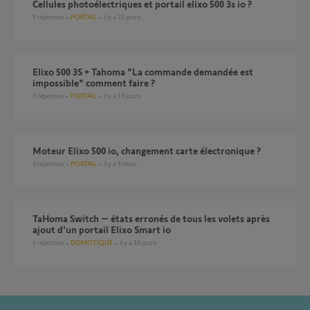
Cellules photoélectriques et portail elixo 500 3s io ?
5
réponses
PORTAIL
il y a 22 jours
Elixo 500 3S + Tahoma "La commande demandée est
impossible" comment faire ?
3
réponses
PORTAIL
il y a 19 jours
Moteur Elixo 500 io, changement carte électronique ?
3
réponses
PORTAIL
il y a 6 mois
TaHoma Switch – états erronés de tous les volets après
ajout d’un portail Elixo Smart io
4
réponses
DOMOTIQUE
il y a 18 jours