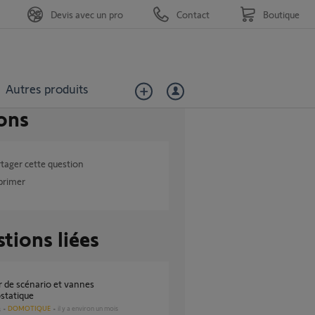
Devis avec un pro
Contact
Boutique
Autres produits
ons
tager cette question
primer
tions liées
statique
DOMOTIQUE
il y a environ un mois
s