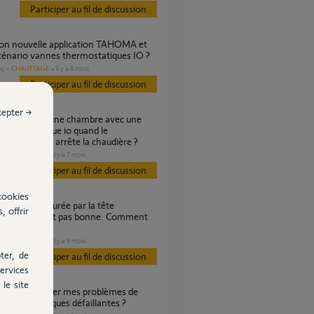
Participer au fil de discussion
cénario vannes thermostatiques IO ?
CHAUFFAGE
il y a 8 mois
es
Participer au fil de discussion
cepter →
hermostatique io quand le
tat du salon arrête la chaudière ?
CHAUFFAGE
il y a 7 mois
s
Participer au fil de discussion
cookies
, offrir
statique n’est pas bonne. Comment
CHAUFFAGE
il y a 9 mois
s
ter, de
Participer au fil de discussion
ervices
le site
thermostatiques défaillantes ?