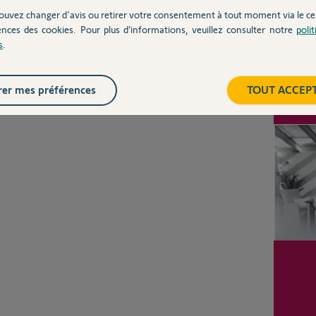
7
réponse
ouvez changer d'avis ou retirer votre consentement à tout moment via le ce
ences des cookies. Pour plus d’informations, veuillez consulter notre
poli
Posez votre question
CHEZ
s
.
er mes préférences
TOUT ACCEP
Inter