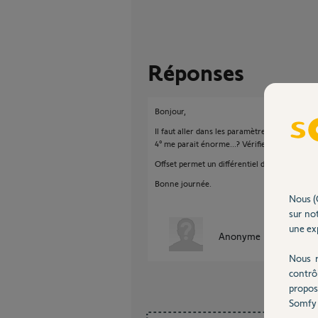
Réponses
Bonjour,
Il faut aller dans les paramètre étalonner la 
4° me parait énorme...? Vérifiez cette mesure
Offset permet un différentiel de tempé maxi 
Bonne journée.
Nous (
sur not
une exp
Anonyme
il y a plus de 
Nous r
contrô
propos
Somfy 