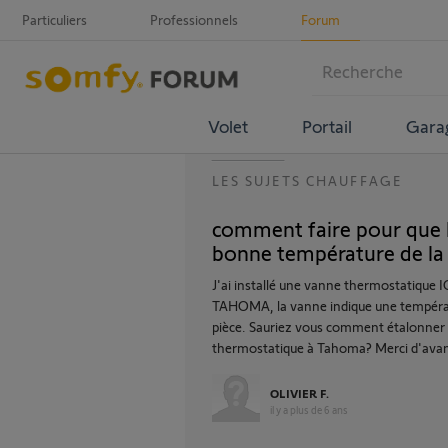
Particuliers
Professionnels
Forum
Volet
Portail
Gara
LES SUJETS CHAUFFAGE
comment faire pour que l
bonne température de la 
J'ai installé une vanne thermostatique I
TAHOMA, la vanne indique une températur
pièce. Sauriez vous comment étalonner l
thermostatique à Tahoma? Merci d'ava
OLIVIER F.
il y a plus de 6 ans