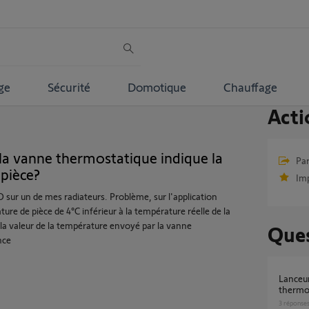
ge
Sécurité
Domotique
Chauffage
Acti
a vanne thermostatique indique la
Par
pièce?
Im
O sur un de mes radiateurs. Problème, sur l'application
e de pièce de 4°C inférieur à la température réelle de la
a valeur de la température envoyé par la vanne
Ques
nce
Lanceur de scénario et vannes
thermo
3
réponse