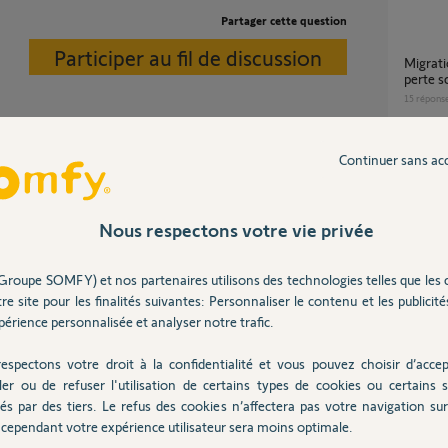
Partager cette question
Participer au fil de discussion
Migration nouvelle application TAHOMA et
perte s
15
répons
Continuer sans ac
Comment chauffer une chambre avec une
vanne via le curseur Offset.
vanne t
thermos
.
7
réponse
Nous respectons votre vie privée
de +/-3°.
Groupe SOMFY) et nos partenaires utilisons des technologies telles que les 
La température mesurée par la tête
re site pour les finalités suivantes: Personnaliser le contenu et les publicités
thermo
érience personnalisée et analyser notre trafic.
faire?
6 ans
6
réponse
espectons votre droit à la confidentialité et vous pouvez choisir d’accep
ler ou de refuser l'utilisation de certains types de cookies ou certains s
és par des tiers. Le refus des cookies n’affectera pas votre navigation sur 
Comment solutionner mes problèmes de
cependant votre expérience utilisateur sera moins optimale.
vannes 