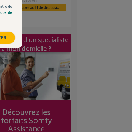
CHAUFFAGE
il y a 10 mois
s
ntre de
Participer au fil de discussion
tique de
TER
vention d'un spécialiste
à mon domicile ?
Découvrez les
forfaits Somfy
Assistance