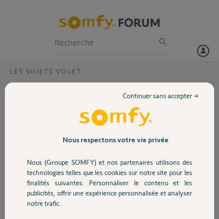
Particuliers
Professionnels
Forum
LES SUJETS VOLET
Volet
Dysfonctionnement télécommande
Continuer sans accepter →
smoove volet roulant ?
Portail
Bonjour
Une de mes télécommandes de volet smoove ne fonctionne plus. La
Garage
led ne s’allume plus malgré une interversion de pile avec une
Nous respectons votre vie privée
télécommande fonctionnelle.
Est ce que je dois la changer ou y a t’il des tests à faire ?
Nous (Groupe SOMFY) et nos partenaires utilisons des
Sécurité
Merci
technologies telles que les cookies sur notre site pour les
finalités suivantes: Personnaliser le contenu et les
sego S.
publicités, offrir une expérience personnalisée et analyser
Domotique
il y a plus de 6 ans
notre trafic.
Participer au fil de discussion