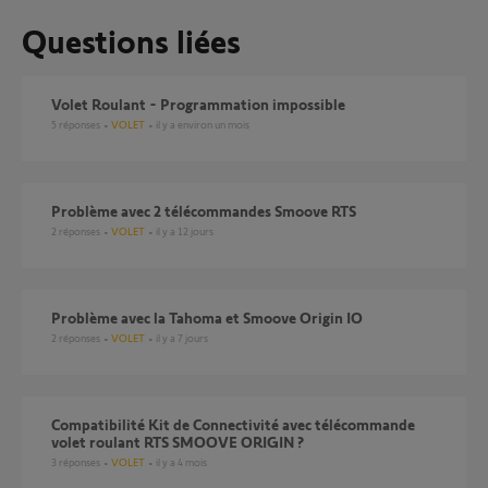
Questions liées
Volet Roulant - Programmation impossible
5
réponses
VOLET
il y a environ un mois
Problème avec 2 télécommandes Smoove RTS
2
réponses
VOLET
il y a 12 jours
Problème avec la Tahoma et Smoove Origin IO
2
réponses
VOLET
il y a 7 jours
Compatibilité Kit de Connectivité avec télécommande
volet roulant RTS SMOOVE ORIGIN ?
3
réponses
VOLET
il y a 4 mois