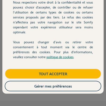
Nous respectons votre droit à la confidentialité et vous
Chauffage
pouvez choisir d’accepter, de contrôler ou de refuser
l'utilisation de certains types de cookies ou certains
Réponses
services proposés par des tiers. Le refus des cookies
Autres produits
n’affectera pas votre navigation sur le site Somfy
cependant votre expérience utilisateur sera moins
optimale.
Bonjour
Si les contacts au niveau de la pile se font bien et qu'elle ne s'allume pas,
Vous pouvez changer d'avis ou retirer votre
elle est défaillante.
Devis avec un pro
consentement à tout moment via le centre de
Une télécommande Smoove est garantie 5 ans.
préférences des cookies. Pour plus d’informations,
Bonne journée !
veuillez consulter notre
politique de cookies
.
Contact
Jean-Luc B.
il y a plus de 6 ans
Boutique
TOUT ACCEPTER
Gérer mes préférences