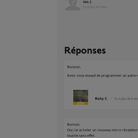
loic J.
il y a plus de 6 ans
Réponses
Bonjour,
Avez-vous essayé de programmer un autre r
Richy C.
il y a plus de 6 an
Bonsoir,
Oui j'ai acheter un nouveau micro récepteu
touche sans effet.