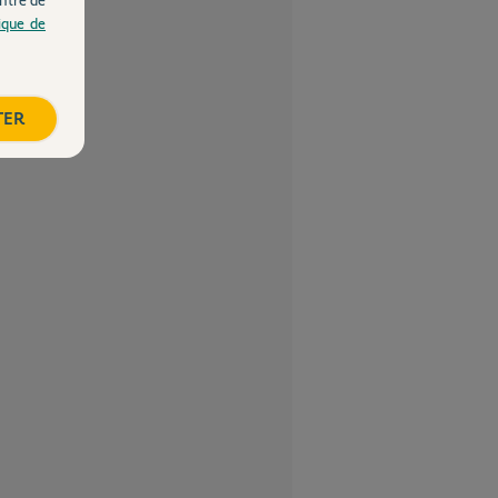
tique de
TER