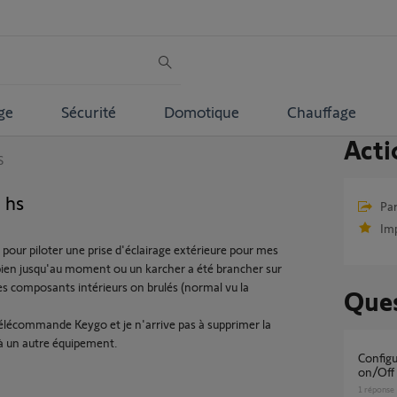
ge
Sécurité
Domotique
Chauffage
Acti
S
 hs
Par
Im
e pour piloter une prise d'éclairage extérieure pour mes
 bien jusqu'au moment ou un karcher a été brancher sur
les composants intérieurs on brulés (normal vu la
Ques
 télécommande Keygo et je n'arrive pas à supprimer la
 à un autre équipement.
Configurer Micro-récepteur d'éclairage
on/Off 
1
réponse