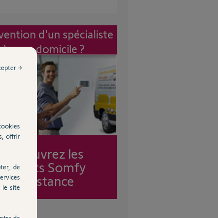
vention d'un spécialiste
à mon domicile ?
cepter →
cookies
, offrir
Découvrez les
forfaits Somfy
ter, de
Assistance
ervices
le site
ntre de