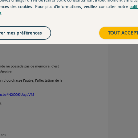
ences des cookies. Pour plus d’informations, veuillez consulter notre
poli
s
.
er mes préférences
TOUT ACCEP
de ne possède pas de mémoire, c'est
mémoire.
ou chasse l'autre, l'affectation de la
utu.be/N2COKUugdVM
s.
6 ans