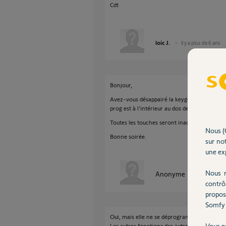
Cdt
loic J.
il y a plus de 6 ans
Bonjour,
Avez-vous désappairé la keygo par un appui 
prog est à l'intérieur au dos de la keygo;
Toutes les touches seront inactives et devro
Nous (
Bonne soirée.
sur not
une exp
Nous r
Anonyme
il y a plus de 
contrô
propos
Somfy 
Oui, mais elle ne se déprogramme pas.
Vous p
Les autres fonctions des autres touches reste