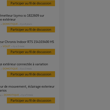
Participer au fil de discussion
ge extérieur
DOMOTIQUE
il y a 6 jours
s
Participer au fil de discussion
teur Chronis Indoor RTS 154103400 HS
VOLET
il y a 2 mois
s
Participer au fil de discussion
age extérieur connectée à variation
DOMOTIQUE
il y a 3 mois
s
Participer au fil de discussion
arios
DOMOTIQUE
il y a 9 mois
es
Participer au fil de discussion