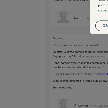
préfér
cookie
loic J.
il y a plus de 6 ans
Gér
Bonjour,
C'est vraiment curieux ce que vous dites...?
En effet, la keygo comme toutes télécomman
l'équipement qu'elle pilote qui possède une 
Donc, comme avec chaque télécommande, un cl
touche en question devrait fonctionner ?
Essayez à nouveau cette manip;
https://yo
Si pas d'effet, patientez ici l'aide d'un Yellow'
Bonne journée.
Anonyme
il y a plus de 