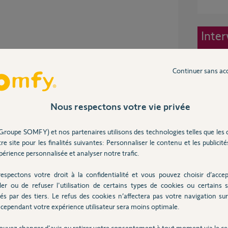
Inter
Continuer sans ac
long >7s sur prog ?
Nous respectons votre vie privée
nt être affectées à nouveau.
Groupe SOMFY) et nos partenaires utilisons des technologies telles que les 
re site pour les finalités suivantes: Personnaliser le contenu et les publicités
érience personnalisée et analyser notre trafic.
espectons votre droit à la confidentialité et vous pouvez choisir d’accep
6 ans
ler ou de refuser l'utilisation de certains types de cookies ou certains s
és par des tiers. Le refus des cookies n’affectera pas votre navigation sur 
cependant votre expérience utilisateur sera moins optimale.
ouvez changer d'avis ou retirer votre consentement à tout moment via le ce
nt actives.