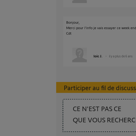
Bonjour,
Merci pour l'info je vais essayer ce week end
Cdt
loic J.
il y a plus de 6 ans
Participer au fil de discus
CE N'EST PAS CE
QUE VOUS RECHER