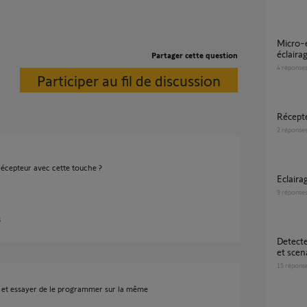
Micro-émetteur Izymo io 1822609 sur
éclaira
Partager cette question
4
réponse
Participer au fil de discussion
Récep
2
réponse
écepteur avec cette touche ?
eclair
9
réponse
s
Detecteur de mouvement, éclairage exterieur
et scen
15
répons
r et essayer de le programmer sur la même