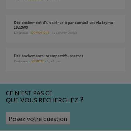
Déclenchement d'un scénario par contact sec via Izymo
1822609
11
réponses
DOMOTIQUE
il y a environ un mois
Déclenchements intempestifs insectes
15
réponses
SÉCURITÉ
il y a 2 mois
CE N'EST PAS CE
QUE VOUS RECHERCHEZ
Posez votre question