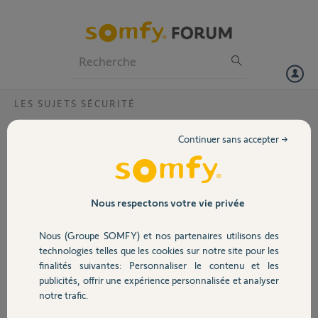
Particuliers
Professionnels
Forum
LES SUJETS SÉCURITÉ
Volet
camera alerte quand lors du
Continuer sans accepter →
déclenchement d'un projecteur
Portail
Bonjour,
Ma camera outdoor déclenche l'alarme lorsque mon projecteur
Garage
exetérieur s'allume lors du passage de mon chat (avant je n'avais pas
Nous respectons votre vie privée
de problème).
Que puis-je faire svp ?
Nous (Groupe SOMFY) et nos partenaires utilisons des
Sécurité
Bonne journée
technologies telles que les cookies sur notre site pour les
finalités suivantes: Personnaliser le contenu et les
luc
publicités, offrir une expérience personnalisée et analyser
Domotique
il y a plus de 6 ans
notre trafic.
Participer au fil de discussion