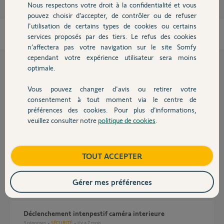
Nous respectons votre droit à la confidentialité et vous
Chauffage
pouvez choisir d’accepter, de contrôler ou de refuser
l'utilisation de certains types de cookies ou certains
services proposés par des tiers. Le refus des cookies
Autres produits
n’affectera pas votre navigation sur le site Somfy
cependant votre expérience utilisateur sera moins
optimale.
Questions liées
Vous pouvez changer d'avis ou retirer votre
Devis avec un pro
consentement à tout moment via le centre de
Caméra indoor alerte ?
préférences des cookies. Pour plus d’informations,
3
réponses
SÉCURITÉ
il y a 2 mois
veuillez consulter notre
politique de cookies
.
Contact
Boutique
TOUT ACCEPTER
Déclencher une seconde sirène à partir d'une caméra
ONE+ autonome
6
réponses
SÉCURITÉ
il y a 7 mois
Gérer mes préférences
Déclenchement intenpestif caméra interieure
3
réponses
SÉCURITÉ
il y a 7 mois