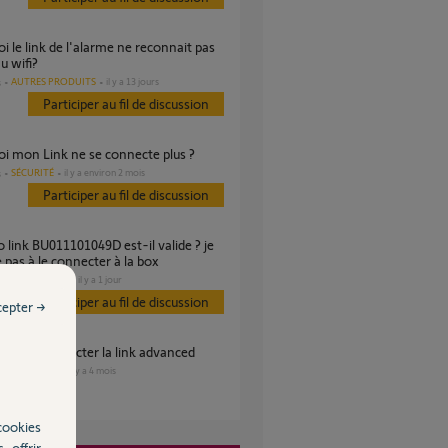
u wifi?
AUTRES PRODUITS
il y a 13 jours
s
Participer au fil de discussion
oi mon Link ne se connecte plus ?
SÉCURITÉ
il y a environ 2 mois
s
Participer au fil de discussion
e pas à le connecter à la box
DOMOTIQUE
il y a 1 jour
Participer au fil de discussion
cepter →
ible de connecter la link advanced
SÉCURITÉ
il y a 4 mois
es
cookies
, offrir