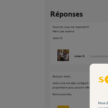
Réponses
Pourriez vous me repondre!!!
Merci par avance
Julien D
Julien D.
il y a plus de 6 a
Bonjour Julien,
Votre Link est déjà configuré sur une autre in
propriétaire pour pouvoir effectuer à la supp
Bonne journée,
Nous (
sur not