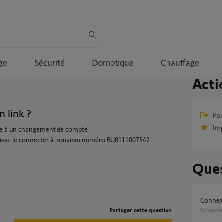
ge
Sécurité
Domotique
Chauffage
Acti
link ?
Par
Im
uite à un changement de compte
 puisse le connecter à nouveau numéro BU0111007542
Ques
Connex
Partager cette question
14
répons