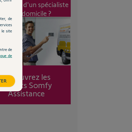
vention d'un spécialiste
à mon domicile ?
ter, de
ervices
le site
ntre de
tique de
Découvrez les
TER
forfaits Somfy
Assistance