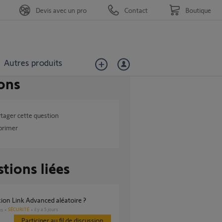
Devis avec un pro
Contact
Boutique
Autres produits
ons
tager cette question
primer
tions liées
ion Link Advanced aléatoire ?
SÉCURITÉ
il y a 5 jours
es
Participer au fil de discussion