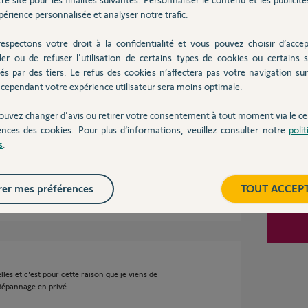
Inter
s
érience personnalisée et analyser notre trafic.
espectons votre droit à la confidentialité et vous pouvez choisir d’accep
ler ou de refuser l'utilisation de certains types de cookies ou certains s
és par des tiers. Le refus des cookies n’affectera pas votre navigation sur 
cependant votre expérience utilisateur sera moins optimale.
aire
nneur afin de pouvoir débloquer la situation et
ouvez changer d'avis ou retirer votre consentement à tout moment via le ce
ences des cookies. Pour plus d’informations, veuillez consulter notre
poli
s
.
er mes préférences
TOUT ACCEP
ns
les et c'est pour cette raison que je viens de
dépannage en privé.