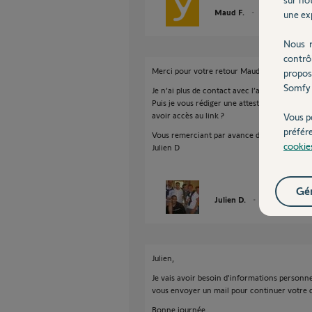
Maud F.
il y a plus de 6 an
une exp
Nous r
contrô
Merci pour votre retour Maud
propos
Somfy 
Je n’ai plus de contact avec l’ancien propriét
Puis je vous rédiger une attestation sur l’ho
avoir accès au link ?
Vous p
préfér
Vous remerciant par avance de votre retour
cookie
Julien D
Gér
Julien D.
il y a plus de 6 a
Julien,
Je vais avoir besoin d'informations personnel
vous envoyer un mail pour continuer votre 
Bonne journée,