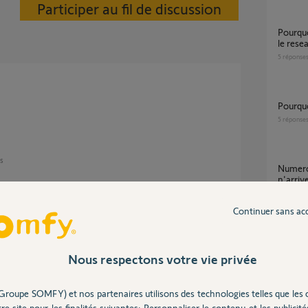
Participer au fil de discussion
Pourquoi le link de l'alarme ne reconnait pas
le resea
5
réponse
Pourqu
5
réponse
ns
numero link BU011101049D est-il valide ? je
n'arriv
1
réponse
Continuer sans ac
stallation, il nous faut l'accord de l'ancien
Imposs
ression.
Nous respectons votre vie privée
31
répons
Groupe SOMFY) et nos partenaires utilisons des technologies telles que les 
re site pour les finalités suivantes: Personnaliser le contenu et les publicités