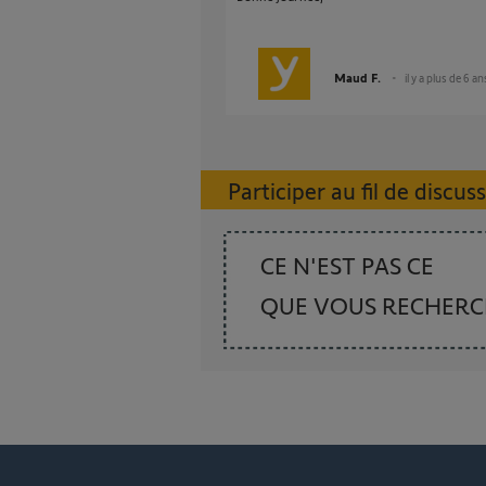
Maud F.
il y a plus de 6 an
Participer au fil de discus
CE N'EST PAS CE
QUE VOUS RECHER