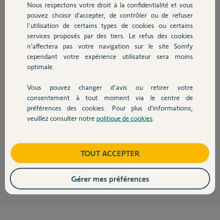
Participer au fil de discussion
Nous respectons votre droit à la confidentialité et vous
Chauffage
pouvez choisir d’accepter, de contrôler ou de refuser
l'utilisation de certains types de cookies ou certains
services proposés par des tiers. Le refus des cookies
Autres produits
Réponses
n’affectera pas votre navigation sur le site Somfy
cependant votre expérience utilisateur sera moins
optimale.
Bonjour Patrick,
Vous pouvez changer d'avis ou retirer votre
Vérifier le contenu de votre boite mail "Spam" et "Commerciaux". En
Devis avec un pro
effet le webmail de Free a tendance à diriger les mails Somfy dans ces
consentement à tout moment via le centre de
deux catégories.
préférences des cookies. Pour plus d’informations,
veuillez consulter notre
politique de cookies
.
Si après validation du lien du mail vous rencontrer encore des
Contact
problèmes, je suis à votre écoute.
Bonne journée
Boutique
TOUT ACCEPTER
François L.
il y a plus de 6 ans
Gérer mes préférences