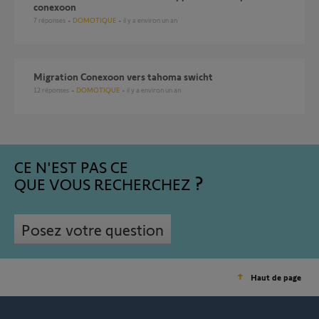
conexoon
7
réponses
DOMOTIQUE
il y a environ un an
Migration Conexoon vers tahoma swicht
12
réponses
DOMOTIQUE
il y a environ un an
CE N'EST PAS CE
QUE VOUS RECHERCHEZ
Posez votre question
Haut de page