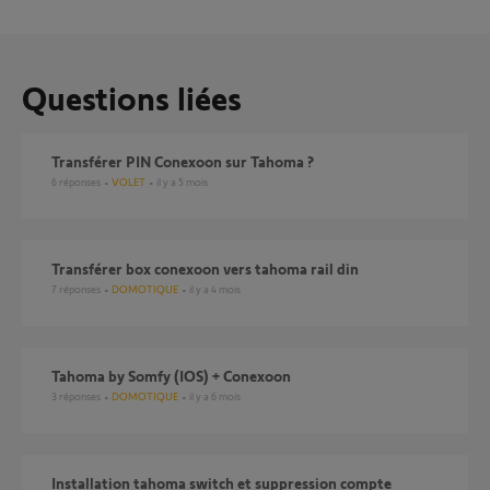
Questions liées
Transférer PIN Conexoon sur Tahoma ?
6
réponses
VOLET
il y a 5 mois
Transférer box conexoon vers tahoma rail din
7
réponses
DOMOTIQUE
il y a 4 mois
Tahoma by Somfy (IOS) + Conexoon
3
réponses
DOMOTIQUE
il y a 6 mois
Installation tahoma switch et suppression compte