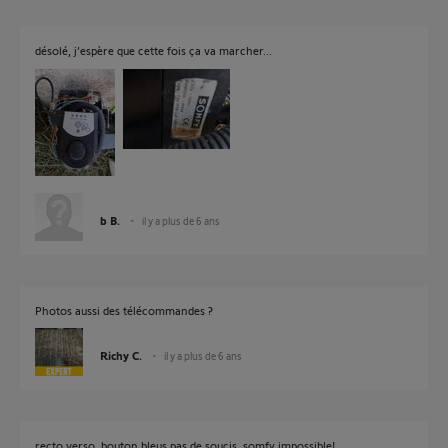
désolé, j’espère que cette fois ça va marcher...
b B.
il y a plus de 6 ans
Photos aussi des télécommandes ?
Richy C.
il y a plus de 6 ans
recto verso, bouton bleus pas de soucis, somfy impossible!