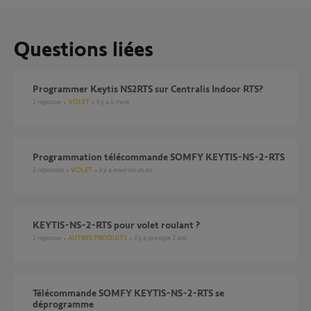
Questions liées
programmer Keytis NS2RTS sur Centralis Indoor RTS?
1
réponse
VOLET
il y a 4 mois
Programmation télécommande SOMFY KEYTIS-NS-2-RTS
2
réponses
VOLET
il y a environ un an
KEYTIS-NS-2-RTS pour volet roulant ?
1
réponse
AUTRES PRODUITS
il y a presque 2 ans
télécommande SOMFY KEYTIS-NS-2-RTS se
déprogramme