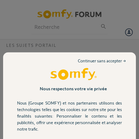
Particuliers
Professionnels
Forum
LES SUJETS PORTAIL
Volet
programmation keytis ns2 rts sur sga4100?
Continuer sans accepter →
bonsoir à tous, j'ai un soucis, je n'arrive pas à programmer ma
Portail
télécommande keytis ns2 rts sur sga 4100 pourtant j'ai fait
exactement comme dans le manuel! j'ai aussi 2 télécommandes
universelles et la aucun problème pour les programmer cela se fait du
Garage
Nous respectons votre vie privée
1er coup d'avance merci.
Nous (Groupe SOMFY) et nos partenaires utilisons des
Sécurité
b B.
technologies telles que les cookies sur notre site pour les
il y a plus de 6 ans
finalités suivantes: Personnaliser le contenu et les
Participer au fil de discussion
publicités, offrir une expérience personnalisée et analyser
Domotique
notre trafic.