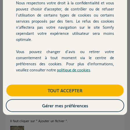
Nous respectons votre droit à la confidentialité et vous
Chauffage
Réponses
pouvez choisir d’accepter, de contrôler ou de refuser
l'utilisation de certains types de cookies ou certains
services proposés par des tiers. Le refus des cookies
Autres produits
Bonjour,
n’affectera pas votre navigation sur le site Somfy
cependant votre expérience utilisateur sera moins
Montrez des photos du boîtier électronique et ses étiquettes.
optimale.
Richy C.
il y a plus de 6 ans
Vous pouvez changer d'avis ou retirer votre
Devis avec un pro
consentement à tout moment via le centre de
préférences des cookies. Pour plus d’informations,
veuillez consulter notre
politique de cookies
.
Contact
voici les photos demandées. bonne soirée
b B.
il y a plus de 6 ans
Boutique
TOUT ACCEPTER
Gérer mes préférences
Ah bon, pas de photos !
Il faut cliquer sur " Ajouter un fichier ".