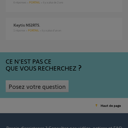
6
réponses
PORTAIL
il y a plus de 2 ans
Keytis NS2RTS.
1
réponse
PORTAIL
il y a plus d'un an
CE N'EST PAS CE
QUE VOUS RECHERCHEZ
Posez votre question
Haut de page
Besoin d’assistance ?
Consultez nos vidéos, notices et FAQ