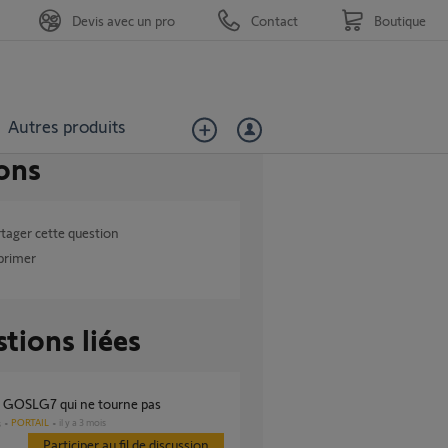
Devis avec un pro
Contact
Boutique
Autres produits
ons
tager cette question
primer
tions liées
r GOSLG7 qui ne tourne pas
PORTAIL
il y a 3 mois
s
Participer au fil de discussion