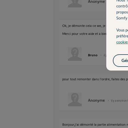
Anonyme
il y a environ
contrô
propos
Somfy 
Ok, je démonte cela ce we, je ferais attention
Vous p
Merci pour votre aide et a bientôt.
préfér
cookie
Bruno
il y a environ 6 ans
Gér
pour tout remonter dans l'ordre, faites des
Anonyme
il y a environ
Bonjour,j'ai démonté la partie alimentation