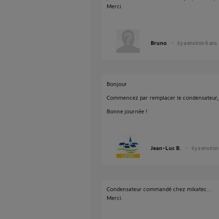
Merci.
Bruno
il y a environ 6 ans
Bonjour
Commencez par remplacer le condensateur, c'
Bonne journée !
Jean-Luc B.
il y a enviro
Condensateur commandé chez mikatec...
Merci.