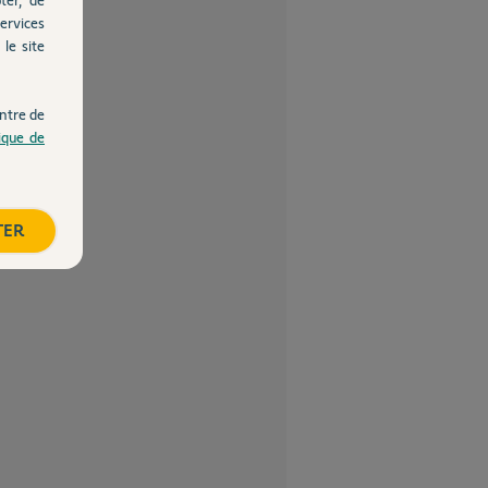
ervices
le site
ntre de
tique de
TER