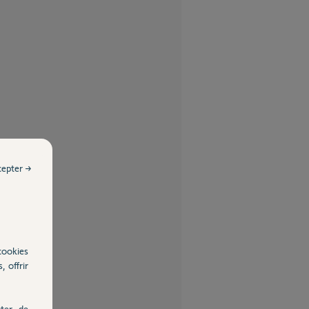
cepter →
cookies
, offrir
ter, de