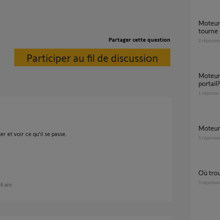
Moteur freevia qui fait un clac mais qui ne
tourne 
Partager cette question
2
réponse
Participer au fil de discussion
Moteur continu a tourner en ouvrant le
portail?
1
réponse
Moteu
r et voir ce qu'il se passe.
5
réponse
où tr
3
réponse
n 6 ans