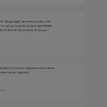
près "désagrafage" des lames du tube, coté
'on voit sur la photo, et, deux tiges filetées
e, je retire le clip et enlève les écrous ?
déclipsez le manchon opposé et vous le faites
e moteur de son logement.
 6 ans