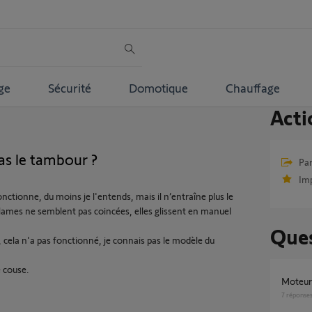
ge
Sécurité
Domotique
Chauffage
Acti
as le tambour ?
Par
Im
nctionne, du moins je l'entends, mais il n’entraîne plus le
 lames ne semblent pas coincées, elles glissent en manuel
Ques
, cela n'a pas fonctionné, je connais pas le modèle du
e couse.
Moteu
7
réponse