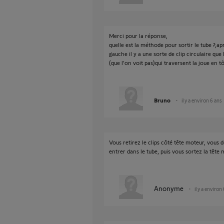
Merci pour la réponse,
quelle est la méthode pour sortir le tube ?,a
gauche il y a une sorte de clip circulaire que l
(que l'on voit pas)qui traversent la joue en tôl
Bruno
il y a environ 6 ans
Vous retirez le clips côté tête moteur, vous 
entrer dans le tube, puis vous sortez la têt
Anonyme
il y a environ