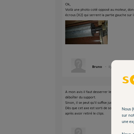
Ok,
Voilà une photo coté opposé au moteur, donc
écrous (X2) qui serrent la partie gauche sur l
Bruno
il y a environ 6 ans
A mon avis il faut desserrer les deux vis sur l
déboîter du support.
Sinon, il se peut qu'il suffise juste de retirer 
Dès que cet axe est sorti de son support vou
Nous (
après avoir retiré le clips.
sur not
une exp
Nous r