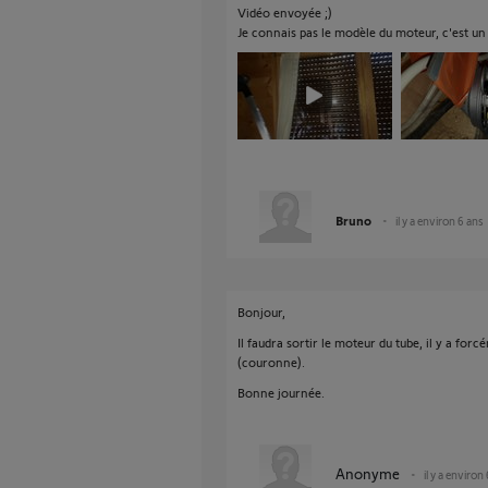
Vidéo envoyée ;)
Je connais pas le modèle du moteur, c'est un
Bruno
il y a environ 6 ans
Bonjour,
Il faudra sortir le moteur du tube, il y a f
(couronne).
Bonne journée.
Anonyme
il y a environ