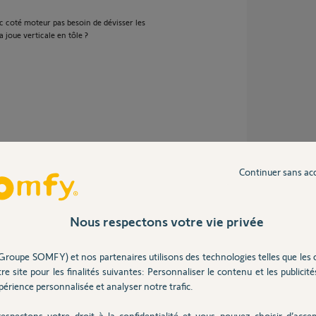
 coté moteur pas besoin de dévisser les
a joue verticale en tôle ?
Continuer sans ac
'axe, puis le rentrer dans le tube afin de le
Nous respectons votre vie privée
la goupille du dessus.
s tirez le tube pour dégager le côté moteur
Groupe SOMFY) et nos partenaires utilisons des technologies telles que les 
re site pour les finalités suivantes: Personnaliser le contenu et les publicités
érience personnalisée et analyser notre trafic.
espectons votre droit à la confidentialité et vous pouvez choisir d’accep