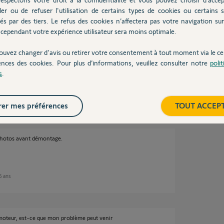
 6 ans
ler ou de refuser l'utilisation de certains types de cookies ou certains s
és par des tiers. Le refus des cookies n’affectera pas votre navigation sur 
cependant votre expérience utilisateur sera moins optimale.
 à bien repérer les pièces et positions
ouvez changer d'avis ou retirer votre consentement à tout moment via le ce
ences des cookies. Pour plus d’informations, veuillez consulter notre
poli
s
.
er mes préférences
TOUT ACCEP
 photos avant démontage.
 6 ans
 moteur, est-ce que mon problème peut venir