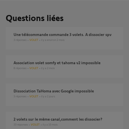
Questions liées
une télécommande commande 3 volets. A dissocier spv
3
réponses
VOLET
il y a environ 2 mois
Association volet somfy et tahoma v2 impossible
8
réponses
VOLET
il y a 2 mois
Dissociation TaHoma avec Google impossible
3
réponses
VOLET
il y a 2 jours
2 volets sur le même canal,comment les dissocier?
33
réponses
VOLET
il y a 10 mois