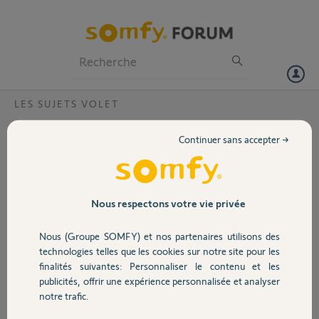
Particuliers
Professionnels
Forum
LES SUJETS VOLET
Volet
Comment dissocier les volets par canaux ?
Continuer sans accepter →
Bonjour,
Portail
Pour le moment, nous avons une télécommande SomFy 4RTS.
Lorsque j'ai voulu paramétrer un volet par canal, j'ai fais une
mauvaise manipulation. J'ai donc réinitialiser la programmation avec
Garage
Nous respectons votre vie privée
la microcoupure. Ceci dit, maintenant, l'ensemble de mes volets
descendent et montent en même temps. Comment faire pour
Nous (Groupe SOMFY) et nos partenaires utilisons des
distinguer chaque volet sur un canal de la télécommande ? D'avance,
Sécurité
technologies telles que les cookies sur notre site pour les
un grand merci pour votre retour.
finalités suivantes: Personnaliser le contenu et les
publicités, offrir une expérience personnalisée et analyser
Domotique
Guido S.
notre trafic.
il y a environ 6 ans