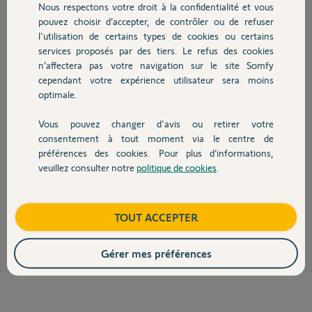
Participer au fil de discussion
Nous respectons votre droit à la confidentialité et vous
Chauffage
pouvez choisir d’accepter, de contrôler ou de refuser
l'utilisation de certains types de cookies ou certains
services proposés par des tiers. Le refus des cookies
Autres produits
Réponses
n’affectera pas votre navigation sur le site Somfy
cependant votre expérience utilisateur sera moins
optimale.
Bonjour
Vous pouvez changer d'avis ou retirer votre
Il faut refaire ce que vous avez fait mais en changeant de canal sur la
Devis avec un pro
télécommande à chaque volet et en opérant volet par volet. Quand vous
consentement à tout moment via le centre de
faites l'opération de coupure 2/8/2 sur un volet, les autres doivent être
préférences des cookies. Pour plus d’informations,
coupés électriquement.
veuillez consulter notre
politique de cookies
.
Contact
Bonne journée !
Jean-Luc B.
il y a environ 6 ans
Boutique
TOUT ACCEPTER
Gérer mes préférences