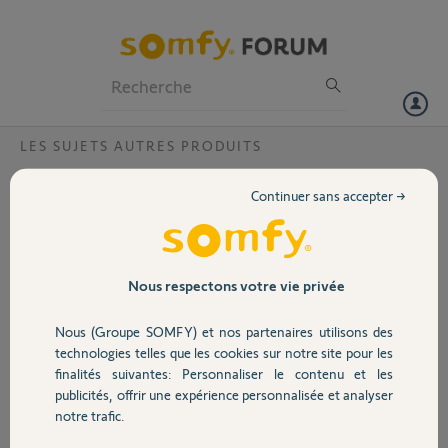
Particuliers
Professionnels
Forum
LES SUJETS AUTRES PRODUITS
Volet
probleme telecommande NINA IO
Continuer sans accepter →
bonjour, j'ai fais parvenir en SAV ma télécommande NINA IO pour un
Portail
problème de batterie.
Depuis son retour je ne peux plus enregistrer mes volets roulants......
Que faire?
Garage
Nous respectons votre vie privée
yannick M.
Nous (Groupe SOMFY) et nos partenaires utilisons des
Sécurité
il y a environ 6 ans
technologies telles que les cookies sur notre site pour les
Participer au fil de discussion
finalités suivantes: Personnaliser le contenu et les
publicités, offrir une expérience personnalisée et analyser
Domotique
notre trafic.