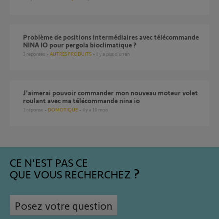
Problème de positions intermédiaires avec télécommande
NINA IO pour pergola bioclimatique ?
3
réponses
AUTRES PRODUITS
il y a plus d'un an
j'aimerai pouvoir commander mon nouveau moteur volet
roulant avec ma télécommande nina io
1
réponse
DOMOTIQUE
il y a 10 mois
CE N'EST PAS CE
QUE VOUS RECHERCHEZ
Posez votre question