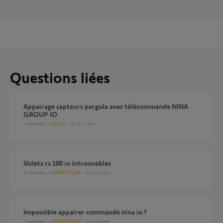
Questions liées
Appairage capteurs pergola avec télécommande NINA
GROUP IO
4
réponses
VOLET
il y a 2 mois
Volets rs 100 io introuvables
9
réponses
DOMOTIQUE
il y a 5 jours
Impossible appairer commande nina io ?
7
réponses
DOMOTIQUE
il y a 4 mois