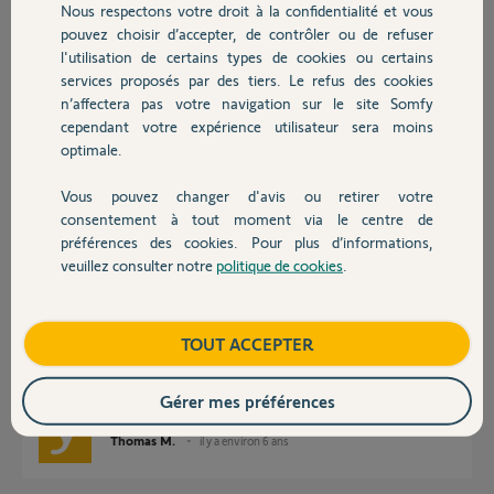
Réponses
Nous respectons votre droit à la confidentialité et vous
Chauffage
pouvez choisir d’accepter, de contrôler ou de refuser
l'utilisation de certains types de cookies ou certains
Bonjour Yannick,
services proposés par des tiers. Le refus des cookies
Autres produits
n’affectera pas votre navigation sur le site Somfy
Faites une double coupure d'alimentation sur l'ensemble de vos volets
cependant votre expérience utilisateur sera moins
roulants uniquement, coupure 2s, remise en fonction 8s, recouper 2s et
optimale.
remise sous tension. Ce n'est pas grave dans votre cas que tous les volets
soient impactés par cette manipulation
Vous pouvez changer d'avis ou retirer votre
Sur la télécommande Nina, allez dans le menu "Réglages" ->
Devis avec un pro
consentement à tout moment via le centre de
"Installateur" et cliquez sur "Continuer" du message d'information.
préférences des cookies. Pour plus d’informations,
Cliquez sur "Appairage" -> "Découvrir des équipements", la
veuillez consulter notre
politique de cookies
.
télécommande vous demande si vous souhaitez découvrir des
Contact
équipements déjà enregistrés dans un point de commande, dites "Non",
puis validez avec "OK"
La télécommande va découvrir vos volets roulants, sélectionnez les et
Boutique
TOUT ACCEPTER
ajoutez les à la Nina.
Bonne journée,
Gérer mes préférences
Thomas M.
il y a environ 6 ans