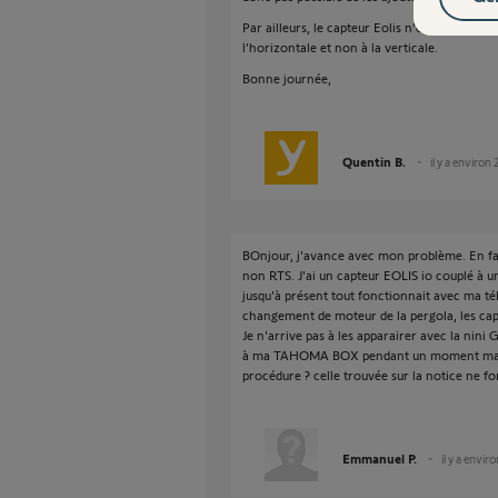
Par ailleurs, le capteur Eolis n’est pas correc
l’horizontale et non à la verticale.
Bonne journée,
Quentin B.
il y a environ
BOnjour, j'avance avec mon problème. En fai
non RTS. J'ai un capteur EOLIS io couplé à 
jusqu'à présent tout fonctionnait avec ma
changement de moteur de la pergola, les cap
Je n'arrive pas à les apparairer avec la nini 
à ma TAHOMA BOX pendant un moment mais p
procédure ? celle trouvée sur la notice ne f
Emmanuel P.
il y a envir