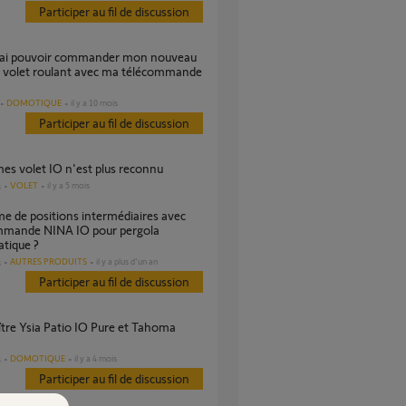
Participer au fil de discussion
 volet roulant avec ma télécommande
DOMOTIQUE
il y a 10 mois
Participer au fil de discussion
mes volet IO n'est plus reconnu
VOLET
il y a 5 mois
s
mmande NINA IO pour pergola
atique ?
AUTRES PRODUITS
il y a plus d'un an
s
Participer au fil de discussion
DOMOTIQUE
il y a 4 mois
s
Participer au fil de discussion