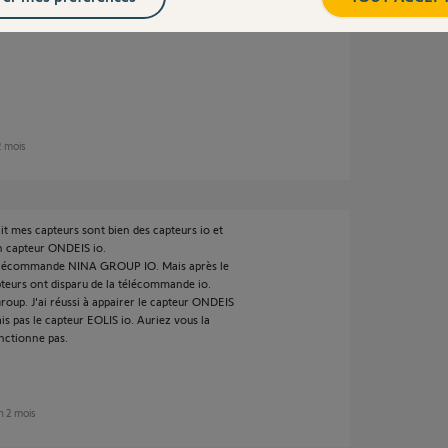
tement installé : il doit être positionné à
 2 mois
t mes capteurs sont bien des capteurs io et
un capteur ONDEIS io.
 télécommande NINA GROUP IO. Mais après le
teurs ont disparu de la télécommande io.
Group. J'ai réussi à appairer le capteur ONDEIS
as le capteur EOLIS io. Auriez vous la
onctionne pas.
on 2 mois