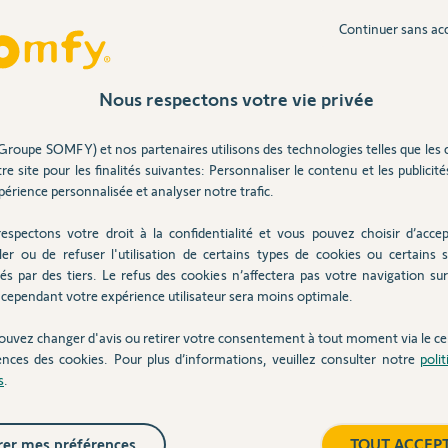
Continuer sans ac
Inter
ai acheté la maison, tout était en place. Je
Nous respectons votre vie privée
pparaissent pas sur la facture.
puis je installer les capteurs en les
Groupe SOMFY) et nos partenaires utilisons des technologies telles que les 
re site pour les finalités suivantes: Personnaliser le contenu et les publicités
érience personnalisée et analyser notre trafic.
espectons votre droit à la confidentialité et vous pouvez choisir d’accep
ler ou de refuser l'utilisation de certains types de cookies ou certains s
és par des tiers. Le refus des cookies n’affectera pas votre navigation sur 
cependant votre expérience utilisateur sera moins optimale.
ouvez changer d'avis ou retirer votre consentement à tout moment via le ce
ences des cookies. Pour plus d’informations, veuillez consulter notre
poli
s
.
ompatible avec une box domotique. Il n’est
er mes préférences
TOUT ACCEP
Homa.