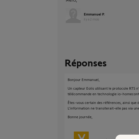
Emmanuel P.
il y a 2 mois
Réponses
Bonjour Emmanuel,
Un capteur Eolis utilisant le protocole RTS 
télécommande en technologie io-homecontrol
Êtes-vous certain des références, ainsi que d
L’information ne transiterait-elle pas via 
Bonne journée,