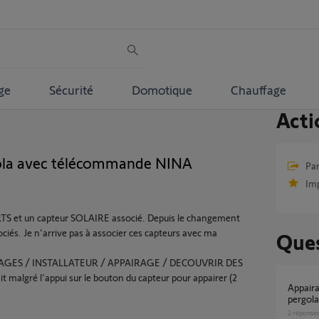
ge
Sécurité
Domotique
Chauffage
Acti
gola avec télécommande NINA
Par
Im
 RTS et un capteur SOLAIRE associé. Depuis le changement
ciés. Je n'arrive pas à associer ces capteurs avec ma
Ques
REGLAGES / INSTALLATEUR / APPAIRAGE / DECOUVRIR DES
malgré l'appui sur le bouton du capteur pour appairer (2
Appairage capteur Eolis io sur centrale
pergol
2
réponse