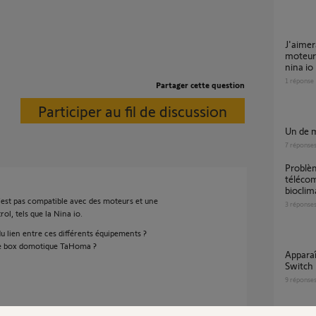
j'aimerai pouvoir commander mon nouveau
moteur
nina io
1
réponse
Partager cette question
Participer au fil de discussion
Un de 
7
réponse
Problème de positions intermédiaires avec
téléco
bioclim
n’est pas compatible avec des moteurs et une
3
réponse
, tels que la Nina io.
u lien entre ces différents équipements ?
une box domotique TaHoma ?
Apparaître Ysia Patio IO Pure et Tahoma
Switch
9
réponse