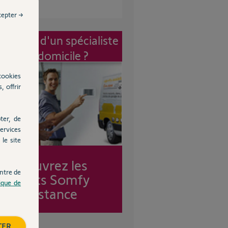
cepter →
vention d'un spécialiste
à mon domicile ?
cookies
, offrir
ter, de
ervices
le site
Découvrez les
ntre de
forfaits Somfy
tique de
Assistance
TER