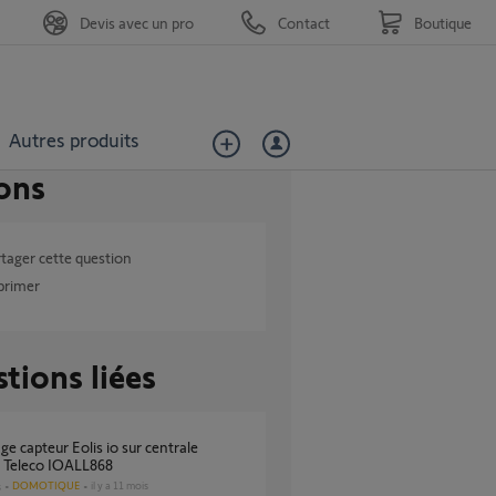
Devis avec un pro
Contact
Boutique
Autres produits
ons
tager cette question
primer
tions liées
a Teleco IOALL868
DOMOTIQUE
il y a 11 mois
s