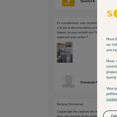
Quentin B.
il y a 2 mois
En complément, voici la photo des capteurs. J
n'ai pas la documentation et les capteurs n'a
Depuis j'ai aussi acheté une TAHOMA SWITCH. 
appairant avec la box ?
Nous (
sur not
une exp
Nous r
contrô
propos
Somfy 
Emmanuel P.
il y a 2 mois
Vous p
préfér
cookie
Bonjour Emmanuel,
L’appairage des capteurs de vent n’est pas c
Gér
donc pas possible de les ajouter à la box Ta