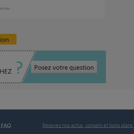
ue 6 ans
sion
Posez votre question
CHEZ
t FAQ
Recevez nos actus, conseils et bons plans 