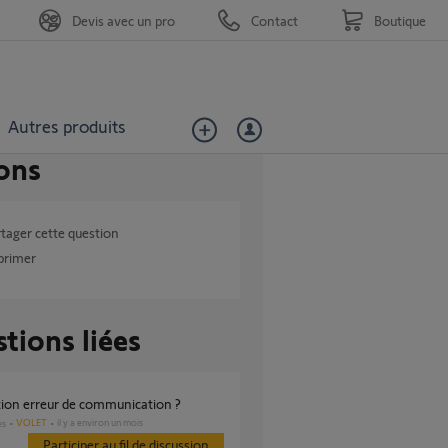
Devis avec un pro
Contact
Boutique
Autres produits
ons
tager cette question
primer
tions liées
ution erreur de communication ?
VOLET
il y a environ un mois
es
Participer au fil de discussion