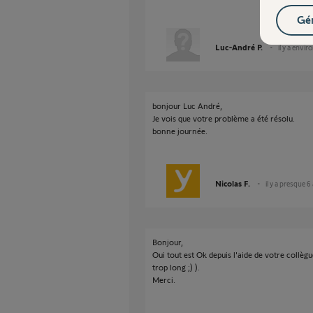
Gér
Luc-André P.
il y a envir
bonjour Luc André,
Je vois que votre problème a été résolu.
bonne journée.
Nicolas F.
il y a presque 6
Bonjour,
Oui tout est Ok depuis l'aide de votre collèg
trop long ;) ).
Merci.