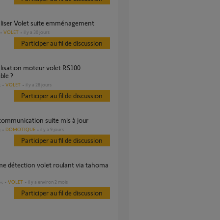
tialiser Volet suite emménagement
VOLET
il y a 30 jours
Participer au fil de discussion
ble ?
VOLET
il y a 28 jours
s
Participer au fil de discussion
 communication suite mis à jour
DOMOTIQUE
il y a 9 jours
s
Participer au fil de discussion
VOLET
il y a environ 2 mois
es
Participer au fil de discussion