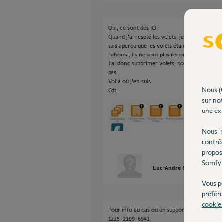
Oui, ce sont des IO.
Quand j'ai reseté les volets, je n'ai rien fai
suis aperçu que les volets étaient en erreur 
Tahoma, ils ne sont plus reconnus.
J'ai donc supprimer volets, pour voir. Le rés
pas.
Voilà où j'en suis.
Nous (
Cdt,
sur not
une exp
Nous r
contrô
propos
Somfy 
Luc-André P.
il y a envir
Vous p
préfér
cookie
Pour info au cas ou un support Somfy en aur
1225-2199-6941