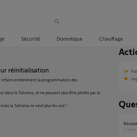
ge
Sécurité
Domotique
Chauffage
Acti
ur réinitialisation
Par
Im
r refaire entièrement la programmation des
ur dans la Tahoma, et ne peuvent plus être pilotés par la
Ques
, mais la Tahoma ne veut plus les voir !
Résol
31
répons