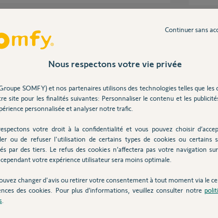
Inter
Continuer sans ac
t sur la Tahoma. C'est seulement après que je me
et que lors de la manœuvre d’appairage avec la
Nous respectons votre vie privée
ultat est le même. L'appairage ne fonctionne
Groupe SOMFY) et nos partenaires utilisons des technologies telles que les 
re site pour les finalités suivantes: Personnaliser le contenu et les publicités
érience personnalisée et analyser notre trafic.
espectons votre droit à la confidentialité et vous pouvez choisir d’accep
ler ou de refuser l'utilisation de certains types de cookies ou certains s
és par des tiers. Le refus des cookies n’affectera pas votre navigation sur 
cependant votre expérience utilisateur sera moins optimale.
on 6 ans
ouvez changer d'avis ou retirer votre consentement à tout moment via le ce
ences des cookies. Pour plus d’informations, veuillez consulter notre
poli
s
.
ait besoin, voila le PIN de ma Tahoma :