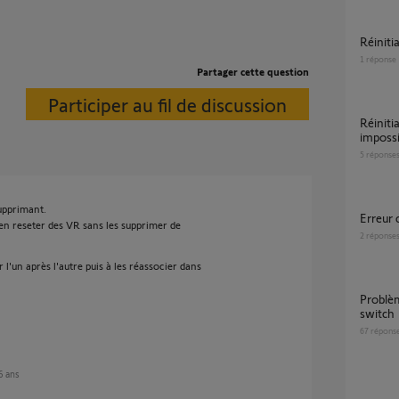
Réini
1
réponse
Partager cette question
Participer au fil de discussion
Réinitialisation moteur volet RS100
impossi
5
réponse
supprimant.
Erreur
bien reseter des VR sans les supprimer de
2
réponse
 l'un après l'autre puis à les réassocier dans
Problème détection volet roulant via tahoma
switch
67
répons
 6 ans