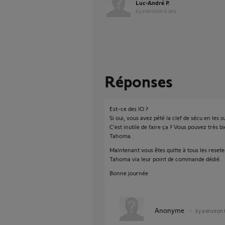
Luc-André P.
il y a environ 6 ans
Réponses
Est-ce des IO ?
Si oui, vous avez pété la clef de sécu en les 
C'est inutile de faire ça ? Vous pouvez très 
Tahoma.
Maintenant vous êtes quitte à tous les reseter
Tahoma via leur point de commande dédié.
Bonne journée
Anonyme
il y a environ