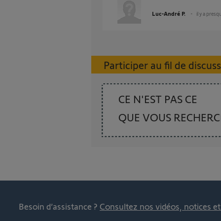
Luc-André P.
il y a presq
Participer au fil de discus
CE N'EST PAS CE
QUE VOUS RECHER
Besoin d’assistance ?
Consultez nos vidéos, notices e