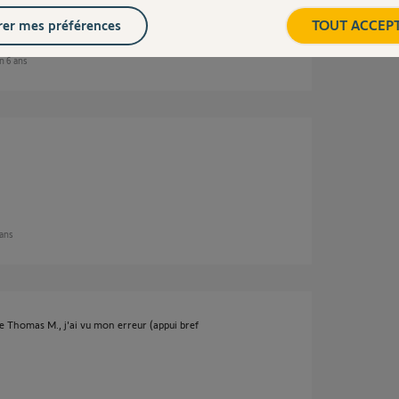
er mes préférences
TOUT ACCEP
on 6 ans
 ans
ue Thomas M., j'ai vu mon erreur (appui bref