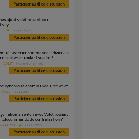
Participer au fil de discussion
ivity
VOLET
il y a 10 jours
s
Participer au fil de discussion
 un seul volet roulant solaire ?
VOLET
il y a environ un mois
s
Participer au fil de discussion
ème synchro telecommande avec volet
VOLET
il y a 2 mois
Participer au fil de discussion
 télécommande de centralisation ?
DOMOTIQUE
il y a 2 mois
es
Participer au fil de discussion