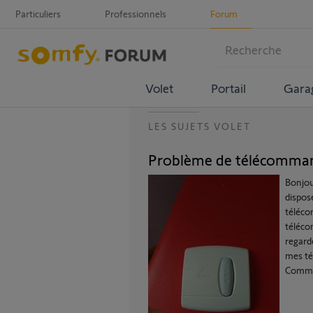
Particuliers
Professionnels
Forum
Volet
Portail
Gara
LES SUJETS VOLET
Problème de télécommand
Bonjou
dispos
téléco
téléco
regardé
mes té
Commen