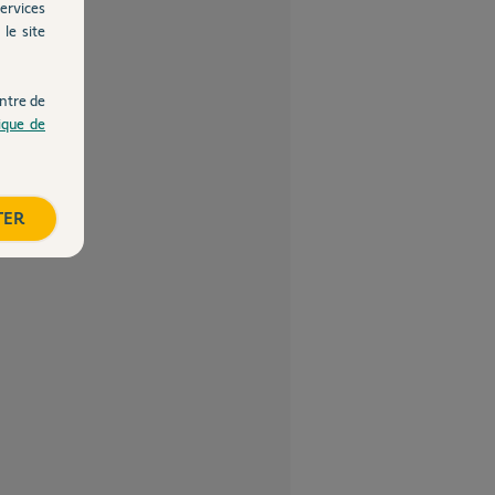
ervices
le site
ntre de
tique de
TER