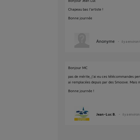
Bonjour Jean Luc
Chapeau bas l'artiste !
Bonne journée
Anonyme
il y a environ
Bonjour MC
pas de mérite, j'ai eu ces télécommandes pend
ai remplacées depuis par des Smoove. Mais 
Bonne journée !
Jean-Luc B.
il y a enviro