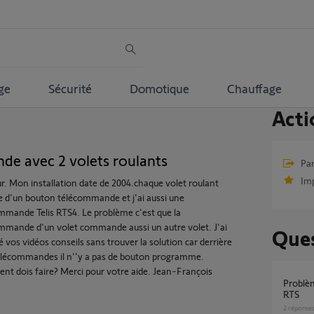
ge
Sécurité
Domotique
Chauffage
Acti
e avec 2 volets roulants
Par
Im
r. Mon installation date de 2004.chaque volet roulant
e d'un bouton télécommande et j'ai aussi une
mmande Telis RTS4. Le problème c'est que la
mmande d'un volet commande aussi un autre volet. J'ai
Ques
 vos vidéos conseils sans trouver la solution car derrière
lécommandes il n''y a pas de bouton programme.
t dois faire? Merci pour votre aide. Jean-François
Problème avec 2 télécommandes Smoove
RTS
2
réponse