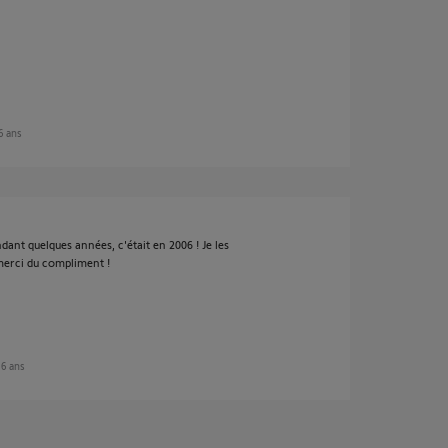
 6 ans
ant quelques années, c'était en 2006 ! Je les
merci du compliment !
n 6 ans