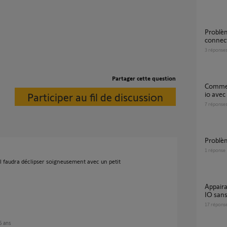
Problèmes ajout volet roulant box
connect
3
réponse
Partager cette question
Comment ré-associer commande individuelle
io avec
Participer au fil de discussion
7
réponse
Probl
1
réponse
il faudra déclipser soigneusement avec un petit
Appairage Tahoma switch avec Volet roulant
IO sans
17
répons
 6 ans