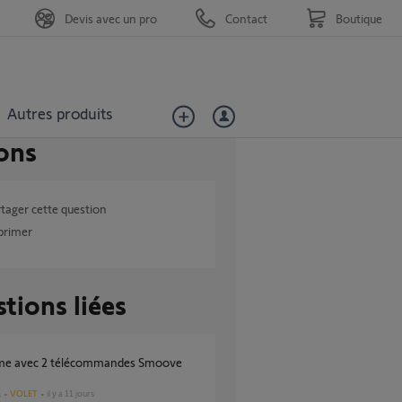
Devis avec un pro
Contact
Boutique
Autres produits
ons
tager cette question
primer
tions liées
VOLET
il y a 11 jours
s