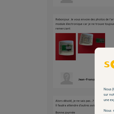
Rebonjour. Je vous envoie des photos de l'a
module électronique car je ne trouve toujo
remerciant
Jean-François T.
il y a 
Nous (
sur not
une exp
Alors désolé, je ne sais pas...?
Il faudra attendre d'autres avis et notammen
Nous r
Bonne journée