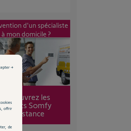
vention d'un spécialiste
à mon domicile ?
cepter →
Découvrez les
cookies
forfaits Somfy
, offrir
Assistance
ter, de