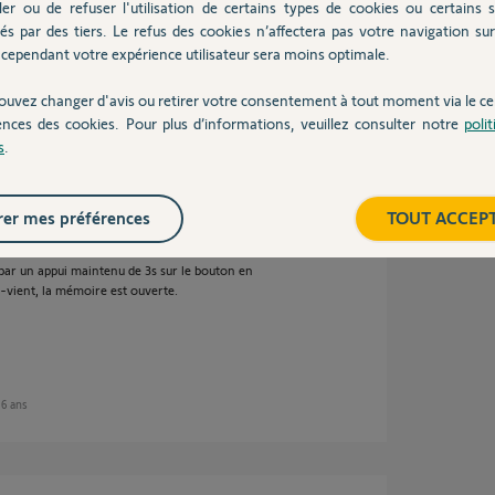
ler ou de refuser l'utilisation de certains types de cookies ou certains s
és par des tiers. Le refus des cookies n’affectera pas votre navigation sur 
cependant votre expérience utilisateur sera moins optimale.
 6 ans
ouvez changer d'avis ou retirer votre consentement à tout moment via le ce
ences des cookies. Pour plus d’informations, veuillez consulter notre
poli
s
.
s Transmitteur, exécutez ceci:
er mes préférences
TOUT ACCEP
mitter
ade de cette télécommande
par un appui maintenu de 3s sur le bouton en
t-vient, la mémoire est ouverte.
n 6 ans