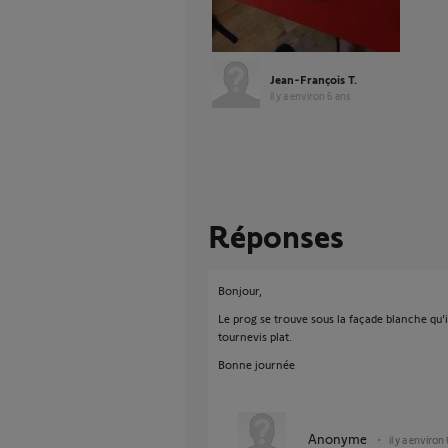
Jean-François T.
il y a environ 6 ans
Réponses
Bonjour,
Le prog se trouve sous la façade blanche qu'
tournevis plat.
Bonne journée
Anonyme
il y a environ