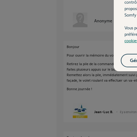
contrô
propos
Somfy 
Anonyme
il y a environ
Vous p
préfér
cookie
Bonjour
Pour ouvrir la mémoire du volet avec la Solu
Gér
Retirez la pile de la commande SOLUS Trans
Faites plusieurs appuis sur le bouton en faç
Remettez alors la pile, immédiatement suivi 
façade, le volet roulant va effectuer un va-e
Bonne journée !
Jean-Luc B.
il y a enviro