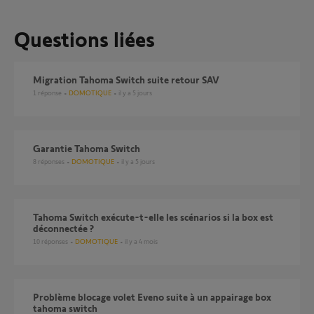
Questions liées
Migration Tahoma Switch suite retour SAV
1
réponse
DOMOTIQUE
il y a 5 jours
Garantie Tahoma Switch
8
réponses
DOMOTIQUE
il y a 5 jours
Tahoma Switch exécute-t-elle les scénarios si la box est
déconnectée ?
10
réponses
DOMOTIQUE
il y a 4 mois
Problème blocage volet Eveno suite à un appairage box
tahoma switch