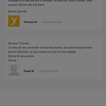
nouveau et la bascule de ce nouveau Tahoma sur votre compte. Vous
pouvez l'utiliser dès à présent.
Bonne journée,
Thomas M.
il y a environ 6 ans
Bonjour Thomas,
Je viens de me connecter et tout fonctionne. Excellent travail et très
bonne réactivité. Je vous remercie vous et votre équipe.
Bonne fin de journée
Pascal
Pascal B.
il y a environ 6 ans