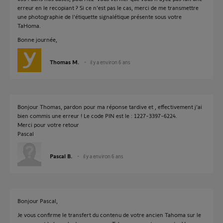
erreur en le recopiant ? Si ce n'est pas le cas, merci de me transmettre
une photographie de l'étiquette signalétique présente sous votre
TaHoma.
Bonne journée,
Thomas M.
il y a environ 6 ans
Bonjour Thomas, pardon pour ma réponse tardive et , effectivement j'ai
bien commis une erreur ! Le code PIN est le : 1227-3397-6224.
Merci pour votre retour
Pascal
Pascal B.
il y a environ 6 ans
Bonjour Pascal,
Je vous confirme le transfert du contenu de votre ancien Tahoma sur le