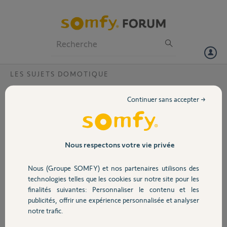
Particuliers
Professionnels
Forum
LES SUJETS DOMOTIQUE
Volet
SAV Retour garantie TaHoma
Continuer sans accepter →
Bonjour, je viens de recevoir ma nouvelle TaHoma suite à un retour
Portail
garantie. Je ne peux pas connecter le nouveau boitier, impossible
d'accéder à la configuration. Nouveau code PIN 1227-3397-6334.
Dans l'attente de vous lire. Cordialement Pascal
Garage
Nous respectons votre vie privée
Pascal B.
Nous (Groupe SOMFY) et nos partenaires utilisons des
Sécurité
il y a environ 6 ans
technologies telles que les cookies sur notre site pour les
Participer au fil de discussion
finalités suivantes: Personnaliser le contenu et les
publicités, offrir une expérience personnalisée et analyser
Domotique
notre trafic.