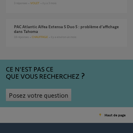
3
réponses
VOLET
il y a 3 mois
PAC Atlantic Alfea Extensa S Duo 5 : problème d’affichage
dans Tahoma
18
réponses
CHAUFFAGE
il y a environ un mois
CE N'EST PAS CE
QUE VOUS RECHERCHEZ
Posez votre question
Haut de page