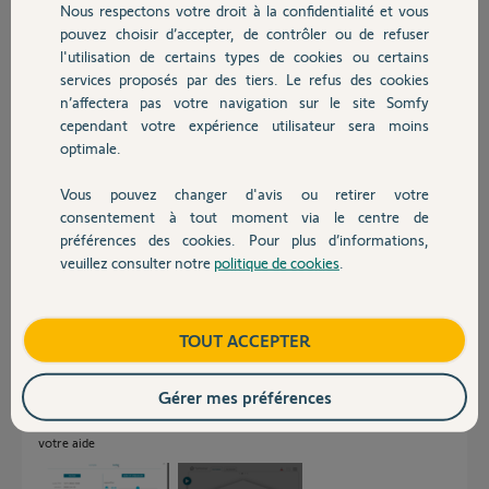
Réponses
Nous respectons votre droit à la confidentialité et vous
Chauffage
pouvez choisir d’accepter, de contrôler ou de refuser
l'utilisation de certains types de cookies ou certains
Bonjour Pascal
services proposés par des tiers. Le refus des cookies
Autres produits
n’affectera pas votre navigation sur le site Somfy
Quand vous dîtes:" Je ne peux pas connecter le nouveau boitier", c'est à
cependant votre expérience utilisateur sera moins
dire ?
optimale.
Bonne journée !
Vous pouvez changer d'avis ou retirer votre
Devis avec un pro
Jean-Luc B.
il y a environ 6 ans
consentement à tout moment via le centre de
préférences des cookies. Pour plus d’informations,
veuillez consulter notre
politique de cookies
.
Contact
Bonjour Jean-Luc, merci pour votre retour. donc, le problème de
connexion est lié à l'application sur PC où dans "mon compte", apparait
Boutique
TOUT ACCEPTER
le code PIN de l'ancien boitier et je ne peux pas le changer car il m'est
impossible d'aller sur "configuration": message d'alerte comme quoi mon
boitier n'est pas connecté. Pour info, le boitier est bine branché et les led
Gérer mes préférences
sont blanches… en pièces jointes le pb de connexion et le code pin de
l'ancienne box. Faut il tout réinitialiser? si oui comment? merci pour
votre aide