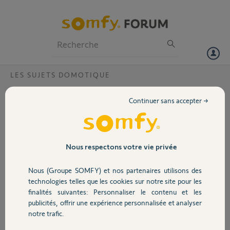
Particuliers
Professionnels
Forum
LES SUJETS DOMOTIQUE
Volet
activation anticipée tahoma rail din ?
Continuer sans accepter →
Bonjour,
Portail
J'ai activé ma tahoma rail din avant que l’installeur pro ne le fasse.
Du coup, je n'ai pas la possibilité d'installer mes équipement.
Garage
Nous respectons votre vie privée
Pouvez-vous réinitialiser ma box tahoma rail din svp ?
Pin : 1001 8303 9027
Nous (Groupe SOMFY) et nos partenaires utilisons des
Sécurité
technologies telles que les cookies sur notre site pour les
samuel
finalités suivantes: Personnaliser le contenu et les
il y a environ 6 ans
publicités, offrir une expérience personnalisée et analyser
Domotique
Participer au fil de discussion
notre trafic.