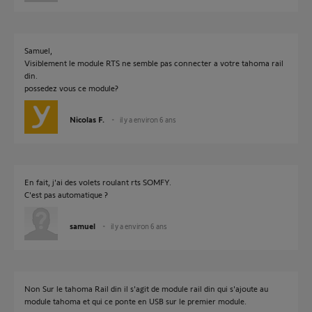
Samuel,
Visiblement le module RTS ne semble pas connecter a votre tahoma rail
din.
possedez vous ce module?
Nicolas F.
il y a environ 6 ans
En fait, j'ai des volets roulant rts SOMFY.
C'est pas automatique ?
samuel
il y a environ 6 ans
Non Sur le tahoma Rail din il s'agit de module rail din qui s'ajoute au
module tahoma et qui ce ponte en USB sur le premier module.