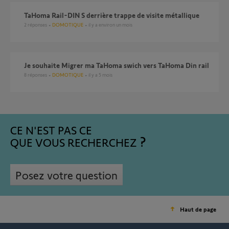
TaHoma Rail-DIN S derrière trappe de visite métallique
2
réponses
DOMOTIQUE
il y a environ un mois
Je souhaite Migrer ma TaHoma swich vers TaHoma Din rail
8
réponses
DOMOTIQUE
il y a 5 mois
CE N'EST PAS CE
QUE VOUS RECHERCHEZ
Posez votre question
Haut de page