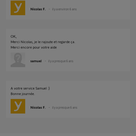
Nicolas F.
il y a environ 6 ans
OK,
Merci Nicolas, je le rajoute et regarde ça.
Merci encore pour votre aide
samuel
il y a presque 6 ans
A votre service Samuel :)
Bonne journée.
Nicolas F.
il y a presque 6 ans