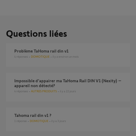
Questions liées
Problème TaHoma rail din v1
4
réponses
DOMOTIQUE
il y a environ un mois
Impossible d’appairer ma TaHoma Rail DIN V1 (Nexity) –
appareil non détecté?
4
réponses
AUTRES PRODUITS
il y a 22 jours
Tahoma rail din v1 ?
1
réponse
DOMOTIQUE
il y a 3 jours