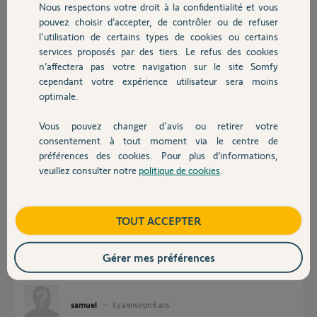
Nous respectons votre droit à la confidentialité et vous
Chauffage
pouvez choisir d’accepter, de contrôler ou de refuser
Réponses
l'utilisation de certains types de cookies ou certains
services proposés par des tiers. Le refus des cookies
Autres produits
n’affectera pas votre navigation sur le site Somfy
Bonjour Samuel,
cependant votre expérience utilisateur sera moins
Je vous confirme la désactivation de votre Tahoma rail din.
optimale.
Bonne journée.
Vous pouvez changer d'avis ou retirer votre
Nicolas F.
Devis avec un pro
il y a environ 6 ans
consentement à tout moment via le centre de
préférences des cookies. Pour plus d’informations,
veuillez consulter notre
politique de cookies
.
Contact
Bonjour Nicolas,
Merci beaucoup pour votre intervention efficace
Boutique
TOUT ACCEPTER
Pour la personnalisation, je n'ai pas d'onglet RTS dans l'interface web.
Je ne peux donc pas appairer mes équipement RTS.
Pouvez-vous m'aider SVP ?
Gérer mes préférences
Merci encore pour votre aide précieuse et rapide.
Bien vous.
samuel
il y a environ 6 ans