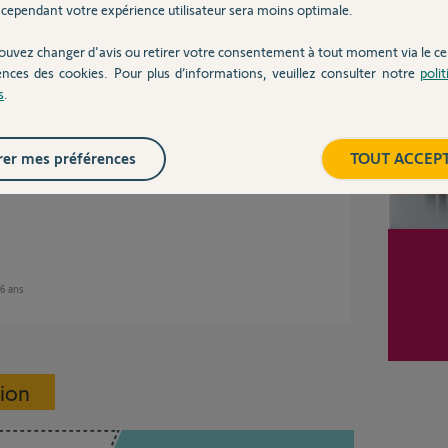
 avons pu reprendre la main sur le moteur.
cependant votre expérience utilisateur sera moins optimale.
Inter
t bonne soirée.
ouvez changer d'avis ou retirer votre consentement à tout moment via le ce
ences des cookies. Pour plus d’informations, veuillez consulter notre
poli
s
.
ns
er mes préférences
TOUT ACCEP
 6 ans
sion