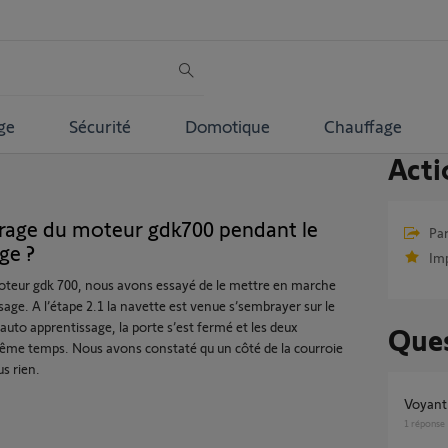
ge
Sécurité
Domotique
Chauffage
Acti
rage du moteur gdk700 pendant le
Par
ge ?
Im
 moteur gdk 700, nous avons essayé de le mettre en marche
sage. A l’étape 2.1 la navette est venue s’sembrayer sur le
’auto apprentissage, la porte s’est fermé et les deux
Ques
ême temps. Nous avons constaté qu un côté de la courroie
us rien.
Voyant
1
réponse