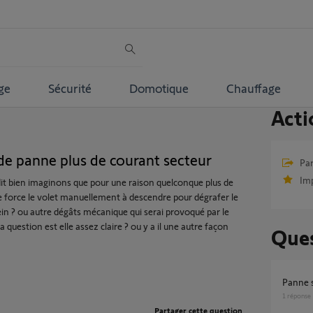
ge
Sécurité
Domotique
Chauffage
Acti
 de panne plus de courant secteur
Par
Im
dit bien imaginons que pour une raison quelconque plus de
je force le volet manuellement à descendre pour dégrafer le
 frein ? ou autre dégâts mécanique qui serai provoqué par le
question est elle assez claire ? ou y a il une autre façon
Ques
panne 
1
réponse
Partager cette question