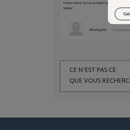
Il faut retirer le cas échéant les butée mécani
tablier.
Gér
Anonyme
il y a presque
CE N'EST PAS CE
QUE VOUS RECHER