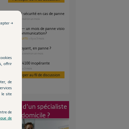
r SUNEA 50 et sécurité en cas de panne
VOLET
il y a environ un mois
s
cepter →
ans aucune communication?
AUTRES PRODUITS
il y a 3 mois
s
ranché sans voyant, en panne ?
SÉCURITÉ
il y a environ un mois
s
cookies
ie portail SGA 4100 inopérante
, offrir
PORTAIL
il y a 3 mois
es
Participer au fil de discussion
ter, de
ervices
le site
vention d'un spécialiste
ntre de
à mon domicile ?
tique de