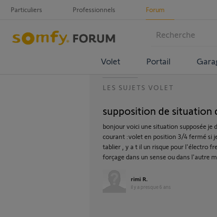
Particuliers
Professionnels
Forum
Volet
Portail
Gara
LES SUJETS VOLET
supposition de situation
bonjour voici une situation supposée je 
courant :volet en position 3/4 fermé si 
tablier , y a t il un risque pour l'électro
forçage dans un sense ou dans l'autre ma 
rimi R.
il y a presque 6 ans