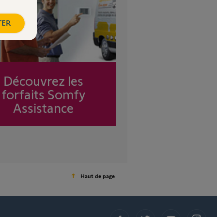
TER
Découvrez les
forfaits Somfy
Assistance
Haut de page