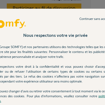
Participer au fil de discussion
Moteu
3
réponse
Continuer sans ac
Très déçu de Somfy — un mois de panne visio
V500 s
9
réponse
Nous respectons votre vie privée
u la fermeture d'un tablier de volet roulant.
Link b
st pas possible. En tout état de cause, si vous
9
réponse
Groupe SOMFY) et nos partenaires utilisons des technologies telles que les 
Batter
re site pour les finalités suivantes: Personnaliser le contenu et les publicités
23
répons
érience personnalisée et analyser notre trafic.
espectons votre droit à la confidentialité et vous pouvez choisir d’accep
e 6 ans
ler ou de refuser l'utilisation de certains types de cookies ou certains s
és par des tiers. Le refus des cookies n’affectera pas votre navigation sur 
cependant votre expérience utilisateur sera moins optimale.
Inter
ouvez changer d'avis ou retirer votre consentement à tout moment via le ce
ences des cookies. Pour plus d’informations, veuillez consulter notre
poli
l ne faut surtout pas forcer sur le moteur,
s
.