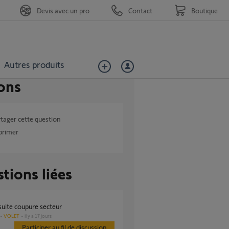
Devis avec un pro
Contact
Boutique
Autres produits
ons
tager cette question
primer
tions liées
suite coupure secteur
VOLET
il y a 17 jours
Participer au fil de discussion