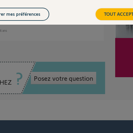
ques, puis, ouvrir le coffre, et enfin dérouler le
er mes préférences
TOUT ACCEP
 6 ans
Posez votre question
CHEZ