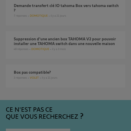
Demande transfert clé IO tahoma Box vers tahoma switch
?
7
réponses
DOMOTIQUE
il y a 21 jours
Suppression d'une ancien box TAHOMA V2 pour pouvoir
installer une TAHOMA switch dans une nouvelle maison
48
réponses
DOMOTIQUE
il y a 3 mois
Box pas compatible?
3
réponses
VOLET
il y a 21 jours
CE N'EST PAS CE
QUE VOUS RECHERCHEZ