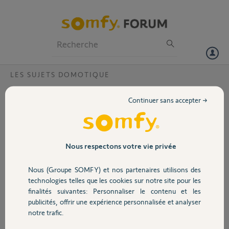
Particuliers
Professionnels
Forum
LES SUJETS DOMOTIQUE
Volet
Code Pin correct, box Tahoma déjà
Continuer sans accepter →
activée?
Portail
Bonjour,
Je viens d’emménager. Pourriez-vous activer ma box Tahoma (code
Garage
PIN 1213 1269 6273)? L'ancien propriétaire m'a signalé qu'il ne
Nous respectons votre vie privée
pouvait pas désactiver lui -même.
Cordialement.
Nous (Groupe SOMFY) et nos partenaires utilisons des
Sécurité
technologies telles que les cookies sur notre site pour les
Thierry P.
finalités suivantes: Personnaliser le contenu et les
il y a presque 6 ans
publicités, offrir une expérience personnalisée et analyser
Domotique
Participer au fil de discussion
notre trafic.