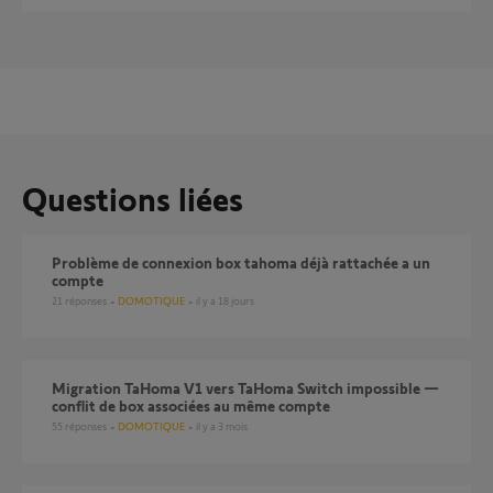
Questions liées
Problème de connexion box tahoma déjà rattachée a un
compte
21
réponses
DOMOTIQUE
il y a 18 jours
Migration TaHoma V1 vers TaHoma Switch impossible —
conflit de box associées au même compte
55
réponses
DOMOTIQUE
il y a 3 mois