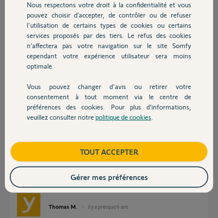
Nous respectons votre droit à la confidentialité et vous
Chauffage
pouvez choisir d’accepter, de contrôler ou de refuser
Réponses
l'utilisation de certains types de cookies ou certains
services proposés par des tiers. Le refus des cookies
Autres produits
n’affectera pas votre navigation sur le site Somfy
cependant votre expérience utilisateur sera moins
Bonjour
optimale.
L'ancien propriétaire doit remplir ce formulaire.
Bonne journée !
Vous pouvez changer d'avis ou retirer votre
https://www.somfy.fr/assistance/produits/domotique/desact...
Devis avec un pro
consentement à tout moment via le centre de
préférences des cookies. Pour plus d’informations,
Jean-Luc B.
il y a presque 6 ans
veuillez consulter notre
politique de cookies
.
Contact
Boutique
TOUT ACCEPTER
Bonjour Thierry,
Vous pouvez activer votre Tahoma sur votre compte dès à présent.
Gérer mes préférences
Bonne journée,
Thomas M.
il y a presque 6 ans